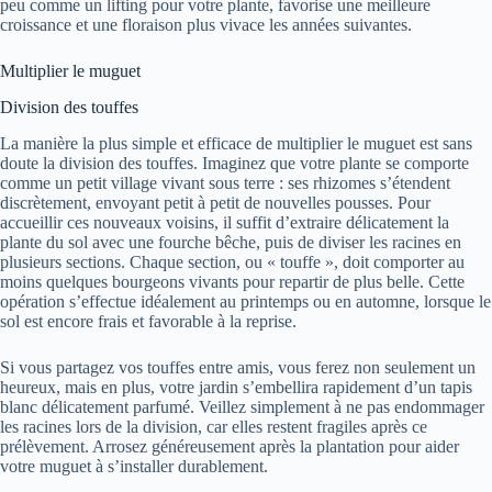
peu comme un lifting pour votre plante, favorise une meilleure
croissance et une floraison plus vivace les années suivantes.
Multiplier le muguet
Division des touffes
La manière la plus simple et efficace de multiplier le muguet est sans
doute la division des touffes. Imaginez que votre plante se comporte
comme un petit village vivant sous terre : ses rhizomes s’étendent
discrètement, envoyant petit à petit de nouvelles pousses. Pour
accueillir ces nouveaux voisins, il suffit d’extraire délicatement la
plante du sol avec une fourche bêche, puis de diviser les racines en
plusieurs sections. Chaque section, ou « touffe », doit comporter au
moins quelques bourgeons vivants pour repartir de plus belle. Cette
opération s’effectue idéalement au printemps ou en automne, lorsque le
sol est encore frais et favorable à la reprise.
Si vous partagez vos touffes entre amis, vous ferez non seulement un
heureux, mais en plus, votre jardin s’embellira rapidement d’un tapis
blanc délicatement parfumé. Veillez simplement à ne pas endommager
les racines lors de la division, car elles restent fragiles après ce
prélèvement. Arrosez généreusement après la plantation pour aider
votre muguet à s’installer durablement.