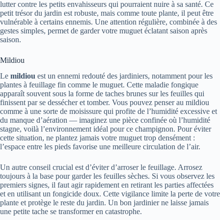
lutter contre les petits envahisseurs qui pourraient nuire à sa santé. Ce
petit trésor du jardin est robuste, mais comme toute plante, il peut être
vulnérable à certains ennemis. Une attention régulière, combinée à des
gestes simples, permet de garder votre muguet éclatant saison après
saison.
Mildiou
Le
mildiou
est un ennemi redouté des jardiniers, notamment pour les
plantes à feuillage fin comme le muguet. Cette maladie fongique
apparaît souvent sous la forme de taches brunes sur les feuilles qui
finissent par se dessécher et tomber. Vous pouvez penser au mildiou
comme à une sorte de moisissure qui profite de l’humidité excessive et
du manque d’aération — imaginez une pièce confinée où l’humidité
stagne, voilà l’environnement idéal pour ce champignon. Pour éviter
cette situation, ne plantez jamais votre muguet trop densément :
l’espace entre les pieds favorise une meilleure circulation de l’air.
Un autre conseil crucial est d’éviter d’arroser le feuillage. Arrosez
toujours à la base pour garder les feuilles sèches. Si vous observez les
premiers signes, il faut agir rapidement en retirant les parties affectées
et en utilisant un fongicide doux. Cette vigilance limite la perte de votre
plante et protège le reste du jardin. Un bon jardinier ne laisse jamais
une petite tache se transformer en catastrophe.