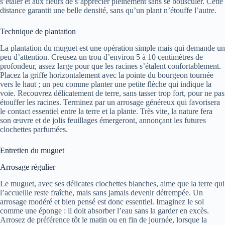
s’étaler et aux fleurs de s’apprécier pleinement sans se bousculer. Cette
distance garantit une belle densité, sans qu’un plant n’étouffe l’autre.
Technique de plantation
La plantation du muguet est une opération simple mais qui demande un
peu d’attention. Creusez un trou d’environ 5 à 10 centimètres de
profondeur, assez large pour que les racines s’étalent confortablement.
Placez la griffe horizontalement avec la pointe du bourgeon tournée
vers le haut ; un peu comme planter une petite flèche qui indique la
voie. Recouvrez délicatement de terre, sans tasser trop fort, pour ne pas
étouffer les racines. Terminez par un arrosage généreux qui favorisera
le contact essentiel entre la terre et la plante. Très vite, la nature fera
son œuvre et de jolis feuillages émergeront, annonçant les futures
clochettes parfumées.
Entretien du muguet
Arrosage régulier
Le muguet, avec ses délicates clochettes blanches, aime que la terre qui
l’accueille reste fraîche, mais sans jamais devenir détrempée. Un
arrosage modéré et bien pensé est donc essentiel. Imaginez le sol
comme une éponge : il doit absorber l’eau sans la garder en excès.
Arrosez de préférence tôt le matin ou en fin de journée, lorsque la