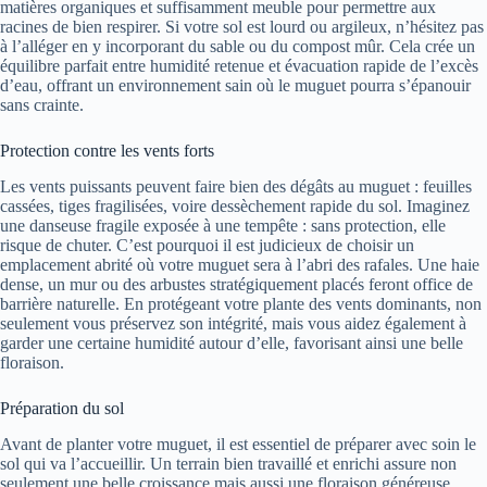
matières organiques et suffisamment meuble pour permettre aux
racines de bien respirer. Si votre sol est lourd ou argileux, n’hésitez pas
à l’alléger en y incorporant du sable ou du compost mûr. Cela crée un
équilibre parfait entre humidité retenue et évacuation rapide de l’excès
d’eau, offrant un environnement sain où le muguet pourra s’épanouir
sans crainte.
Protection contre les vents forts
Les vents puissants peuvent faire bien des dégâts au muguet : feuilles
cassées, tiges fragilisées, voire dessèchement rapide du sol. Imaginez
une danseuse fragile exposée à une tempête : sans protection, elle
risque de chuter. C’est pourquoi il est judicieux de choisir un
emplacement abrité où votre muguet sera à l’abri des rafales. Une haie
dense, un mur ou des arbustes stratégiquement placés feront office de
barrière naturelle. En protégeant votre plante des vents dominants, non
seulement vous préservez son intégrité, mais vous aidez également à
garder une certaine humidité autour d’elle, favorisant ainsi une belle
floraison.
Préparation du sol
Avant de planter votre muguet, il est essentiel de préparer avec soin le
sol qui va l’accueillir. Un terrain bien travaillé et enrichi assure non
seulement une belle croissance mais aussi une floraison généreuse.