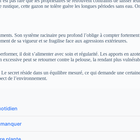
st pas rare que les propriétaires se retrouvent contraints de laisser leur
 rustique, cette gazon ne tolère guère les longues périodes sans eau. On 
iments. Son système racinaire peu profond l’oblige à compter fortement s
ement de sa vigueur et se fragilise face aux agressions extérieures.
rformer, il doit s’alimenter avec soin et régularité. Les apports en azo
n excessive peut se retourner contre la pelouse, la rendant plus vulnéra
 Le secret réside dans un équilibre mesuré, ce qui demande une certaine e
spect de l’environnement.
uotidien
s manquer
re plante