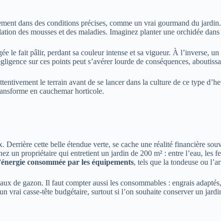
ement dans des conditions précises, comme un vrai gourmand du jardin.
allation des mousses et des maladies. Imaginez planter une orchidée dans 
ée le fait pâlir, perdant sa couleur intense et sa vigueur. À l’inverse, 
ligence sur ces points peut s’avérer lourde de conséquences, aboutissant
attentivement le terrain avant de se lancer dans la culture de ce type d’
transforme en cauchemar horticole.
x. Derrière cette belle étendue verte, se cache une réalité financière so
un propriétaire qui entretient un jardin de 200 m² : entre l’eau, les ferti
l’énergie consommée par les équipements
, tels que la tondeuse ou l’
aux de gazon. Il faut compter aussi les consommables : engrais adaptés,
n vrai casse-tête budgétaire, surtout si l’on souhaite conserver un jardin