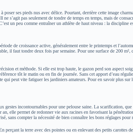
à poser ses pieds nus avec délice. Pourtant, derrière cette image charma
ne s’agit pas seulement de tondre de temps en temps, mais de consacrer
. C’est un peu comme entraîner un athlète de haut niveau : la discipline 
ériode de croissance active, généralement entre le printemps et l’automn
ble, il faut tondre deux fois par semaine. Pour une surface de 200 m², ce
ion et méthode. Si elle est trop haute, le gazon perd son aspect soigné ; 
férence tôt le matin ou en fin de journée. Sans cet apport d’eau régulier
 qui peut vite fatiguer les jardiniers amateurs. Pour en savoir plus sur
 deux gestes incontournables pour une pelouse saine. La scarification, que
ar an, elle permet de redonner vie aux racines en favorisant la pénétrat
orisé, sans compter la nécessité de bien connaître les bons réglages pour
perçant la terre avec des pointes ou en enlevant des petits carottes de t