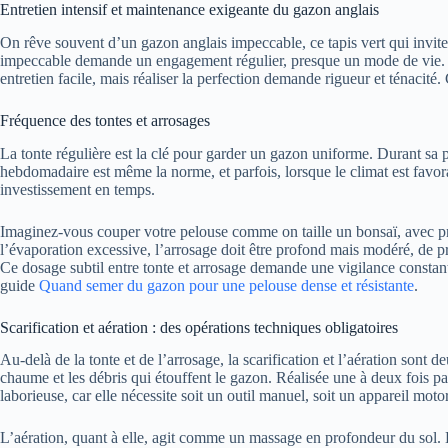
Entretien intensif et maintenance exigeante du gazon anglais
On rêve souvent d’un gazon anglais impeccable, ce tapis vert qui invite 
impeccable demande un engagement régulier, presque un mode de vie. Il 
entretien facile, mais réaliser la perfection demande rigueur et ténacité
Fréquence des tontes et arrosages
La tonte régulière est la clé pour garder un gazon uniforme. Durant sa p
hebdomadaire est même la norme, et parfois, lorsque le climat est favora
investissement en temps.
Imaginez-vous couper votre pelouse comme on taille un bonsaï, avec précis
l’évaporation excessive, l’arrosage doit être profond mais modéré, de pré
Ce dosage subtil entre tonte et arrosage demande une vigilance constante
guide
Quand semer du gazon pour une pelouse dense et résistante
.
Scarification et aération : des opérations techniques obligatoires
Au-delà de la tonte et de l’arrosage, la scarification et l’aération sont
chaume et les débris qui étouffent le gazon. Réalisée une à deux fois p
laborieuse, car elle nécessite soit un outil manuel, soit un appareil mot
L’aération, quant à elle, agit comme un massage en profondeur du sol. En 