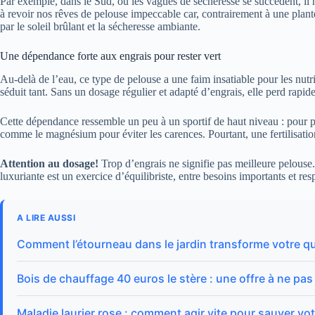
Par exemple, dans le Sud, où les vagues de sécheresse se succèdent, il n’e
à revoir nos rêves de pelouse impeccable car, contrairement à une plante
par le soleil brûlant et la sécheresse ambiante.
Une dépendance forte aux engrais pour rester vert
Au-delà de l’eau, ce type de pelouse a une faim insatiable pour les nutr
séduit tant. Sans un dosage régulier et adapté d’engrais, elle perd rapid
Cette dépendance ressemble un peu à un sportif de haut niveau : pour pe
comme le magnésium pour éviter les carences. Pourtant, une fertilisatio
Attention au dosage!
Trop d’engrais ne signifie pas meilleure pelouse.
luxuriante est un exercice d’équilibriste, entre besoins importants et re
A LIRE AUSSI
Comment l’étourneau dans le jardin transforme votre q
Bois de chauffage 40 euros le stère : une offre à ne pa
Maladie laurier rose : comment agir vite pour sauver vot