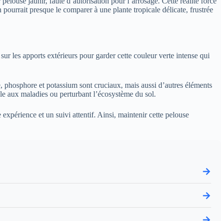
 pelouse jaunir, faute d’autorisation pour l’arrosage. Cette réalité force
pourrait presque le comparer à une plante tropicale délicate, frustrée
ur les apports extérieurs pour garder cette couleur verte intense qui
te, phosphore et potassium sont cruciaux, mais aussi d’autres éléments
ble aux maladies ou perturbant l’écosystème du sol.
xpérience et un suivi attentif. Ainsi, maintenir cette pelouse
→
→
→