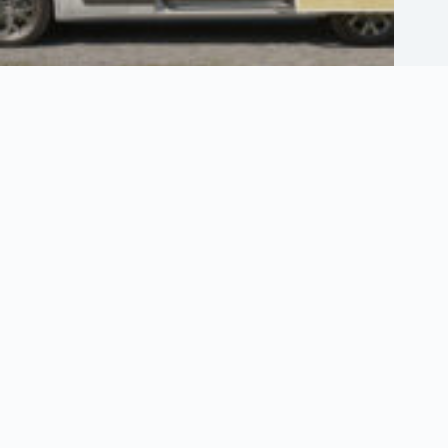
Comment bien isoler son camping car pour voyager confortablement
2 août 2026
Informations
Plan du site
Contact
Politique de confidentialité
Mentions Légales
Politique de cookies (UE)
Email:
team@airtrix.fr
Copyright © 2026 - AirTrix