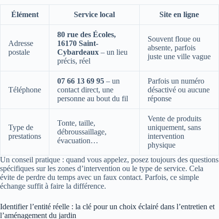
Élément
Service local
Site en ligne
80 rue des Écoles,
Souvent floue ou
Adresse
16170 Saint-
absente, parfois
postale
Cybardeaux
– un lieu
juste une ville vague
précis, réel
07 66 13 69 95
– un
Parfois un numéro
Téléphone
contact direct, une
désactivé ou aucune
personne au bout du fil
réponse
Vente de produits
Tonte, taille,
Type de
uniquement, sans
débroussaillage,
prestations
intervention
évacuation…
physique
Un conseil pratique : quand vous appelez, posez toujours des questions
spécifiques sur les zones d’intervention ou le type de service. Cela
évite de perdre du temps avec un faux contact. Parfois, ce simple
échange suffit à faire la différence.
Identifier l’entité réelle : la clé pour un choix éclairé dans l’entretien et
l’aménagement du jardin