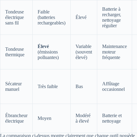
Batterie à
Tondeuse
Faible
recharger,
électrique
(batteries
Élevé
nettoyage
sans fil
rechargeables)
régulier
Élevé
Variable
Maintenance
Tondeuse
(émissions
(souvent
moteur
thermique
polluantes)
élevé)
fréquente
Sécateur
Affûtage
Très faible
Bas
manuel
occasionnel
Ébrancheur
Modéré
Batterie et
Moyen
électrique
à élevé
nettoyage
La comparaison ci-dessus montre clairement que chaque outil possède