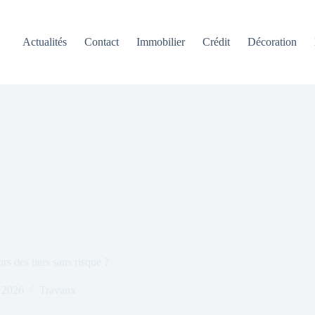
Actualités
Contact
Immobilier
Crédit
Décoration
s des tiers sans risque ?
r 2026
Travaux