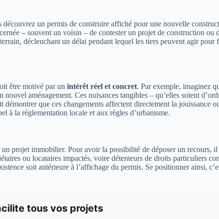
s découvrez un permis de construire affiché pour une nouvelle construc
ncernée – souvent un voisin – de contester un projet de construction ou 
rrain, déclenchant un délai pendant lequel les tiers peuvent agir pour fa
doit être motivé par un
intérêt réel et concret
. Par exemple, imaginez qu
n nouvel aménagement. Ces nuisances tangibles – qu’elles soient d’ordre 
doit démontrer que ces changements affectent directement la jouissance ou
pel à la réglementation locale et aux règles d’urbanisme.
n projet immobilier. Pour avoir la possibilité de déposer un recours, il
priétaires ou locataires impactés, voire détenteurs de droits particuliers
istence soit antérieure à l’affichage du permis. Se positionner ainsi, c’
cilite tous vos projets