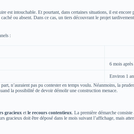
re est intouchable. Et pourtant, dans certaines situations, il est encore 
 caché ou absent. Dans ce cas, un tiers découvrant le projet tardivement
nels :
6 mois après
Environ 1 an 
e leur part, n’auraient pas pu contester en temps voulu. Néanmoins, la pr
quand la possibilité de devoir démolir une construction menace.
rs gracieux
et
le recours contentieux
. La première démarche consiste à
urs gracieux doit être déposé dans le mois suivant l’affichage, mais atte