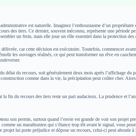
 administrative est naturelle. Imaginez l’enthousiasme d’un propriétaire
 recours des tiers. Ce dernier, souvent méconnu, représente une période p
sembler un frein, mais elle joue un rôle essentiel dans la protection des
st délivrée, car cette décision est exécutoire. Toutefois, commencer avant
démolir les ouvrages réalisés, ce qui peut transformer un rêve en cauch
ouleverser.
u délai du recours, soit généralement deux mois après l’affichage du pa
la construction comme dans la vie, la précipitation peut coûter cher. Alor
la fin du recours des tiers reste un pari audacieux. La prudence et l’ant
obtenu son permis, surtout quand l’envie est grande de voir son projet pr
comme un marathonien qui s’élance trop tôt avant le signal, vous pourrie
 projet lui porte préjudice et dépose un recours, celui-ci peut aboutir à