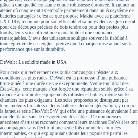
grâce à une qualité constante et une robustesse éprouvée. Imaginez un
atelier où chaque outil s’emboîte parfaitement dans un écosystème de
batteries partagées : c’est ce que propose Makita avec sa plateforme
LXT 18V, reconnue pour son efficacité et sa polyvalence. Que ce soit
pour des découpes précises de bois tendre ou pour des projets plus
lourds, leurs scies offrent une maniabilité et une endurance
remarquables. L’avis des utilisateurs souligne souvent la fiabilité à
toute épreuve de ces engins, preuve que la marque mise autant sur la
performance que sur la durabilité.
DeWalt : La solidité made in USA
Pour ceux qui recherchent des outils conçus pour résister aux
conditions les plus rudes, DeWalt est la promesse d’une puissance
brute alliée à une durée de vie exceptionnelle. Venue tout droit des
États-Unis, cette marque s’est forgée une réputation solide grâce à sa
capacité à fournir des équipements robustes et fiables, même sur les
chantiers les plus exigeants. Les scies proposées se distinguent par
leurs moteurs brushless et leurs batteries dernière génération, y compris
la fameuse série FlexVolt 54V qui offre une puissance équivalente à un
modèle filaire, sans le désagrément des câbles. De nombreuses
anecdotes d’artisans racontent comment leurs machines DeWalt les ont
accompagnés sans fléchir ni une seule fois durant des journées
interminables, ce qui explique sans doute leur popularité parmi les