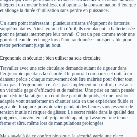
intègrent un moteur brushless, qui optimise la consommation d’énergie
et allonge la durée d’utilisation sans perdre en puissance.
Un autre point intéressant : plusieurs artisans s’équipent de batteries
supplémentaires. Ainsi, en un clin d’œil, ils remplacent la batterie usée
pour ne jamais interrompre leur travail. C’est un peu comme avoir une
gourde d’eau de rechange lors d’une randonnée : indispensable pour
rester performant jusqu’au bout.
Ergonomie et sécurité : bien utiliser sa scie circulaire
Travailler avec une scie circulaire demande autant de rigueur dans
l’ergonomie que dans la sécurité. On pourrait comparer cet outil à un
danseur précis : chaque mouvement doit être maîtrisé pour éviter tout
faux pas. L’ergonomie, ce n’est pas simplement un confort, c’est aussi
un véritable gage d’efficacité et de maîtrise. Une prise en main pensée
pour réduire la fatigue, un équilibre parfait du poids, et une position
adaptée vont transformer un chantier ardu en une expérience fluide et
agréable. Imaginez pouvoir scier pendant des heures sans ressentir de
tension inutile ni risquer de glisser. Le secret réside dans la qualité des
poignées, souvent en soft grip antidérapant, qui assurent une tenue
ferme et sûre, même lors de manipulations prolongées.
Mais au-delà de ce confort physique, la sécurité garde une place