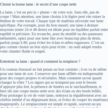
Choisir la bonne lame : le secret d’une coupe nette
La lame, c’est un peu la « plume » de votre scie. Sans elle, pas de
coupe ! Mais attention, une lame choisie à la légère peut vite ruiner la
finition de votre travail. Chaque type de matériau nécessite une lame
spécifique. Par exemple, pour du bois massif, une lame à denture
moyenne (entre 24 et 48 dents) est idéale pour un équilibre parfait entre
rapidité et précision. En revanche, pour du stratifié ou des panneaux
mélaminés, optez pour une lame fine avec beaucoup plus de dents,
parfois jusqu’à 80, pour éviter les éclats et arêtes rugueuses. C’est un
peu comme choisir un bon stylo pour écrire : un outil adapté rendra
votre chantier fluide et soigné.
Entretenir sa lame : quand et comment la remplacer ?
Un couteau émoussé ne fait jamais un bon cuisinier ; il en va de même
pour une lame de scie. Conserver une lame affûtée est indispensable
pour des coupes propres et sécurisées. Mais comment savoir quand
changer la vôtre ? Les signes qui ne trompent pas sont le besoin
d’appuyer plus fort, la présence de fumées ou le surchauffement, et
bien sûr une coupe moins nette avec des éclats ou des bords brûlés.
Pour prolonger la vie de votre lame, nettoyez-la régulièrement avec un
chiffon imbibé d’un dégraissant doux, et évitez de couper les matériaux
inappropriés. Le remplacement est simple et rapide, souvent un jeu