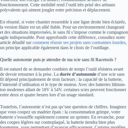
fonctionnement. Cette mobilité rend l’outil très prisé des artisans
polyvalents qui aiment jongler entre précision et déplacement.
En résumé, si votre chantier ressemble à une ligne droite bien éclairée,
la version filaire est un allié fiable. Pour un environnement changeant
et des situations improvisées, le sans fil s’impose comme le compagnon
agile indispensable. Pour approfondir cette différence, consultez notre
article détaillé sur
comment réussir ses projets sans contraintes lourdes
,
un principe applicable également dans le choix de l’outillage.
Quelle autonomie puis-je attendre de ma scie sans fil Racetools ?
Il est naturel de se demander combien de temps l’outil résistera avant
de devoir retourner à la prise. La
durée d’autonomie
d’une scie sans
fil dépend principalement de trois facteurs : la capacité de la batterie,
l’intensité d’utilisation et le type de moteur. Avec des batteries lithium-
ion modernes allant de 18V à 54V, certaines scies peuvent fonctionner
entre deux et quatre heures lors d’un usage standard.
Toutefois, l’autonomie n’est pas qu’une question de chiffres. Imaginez
que vous coupez un madrier épais : la consommation grimpe, votre
batterie s’essouffle rapidement comme un sprinter. En revanche, pour
des coupes légères sur contreplaqué, la batterie tiendra bien plus
longtemps, vous permettant d’avancer efficacement. Certains modèles