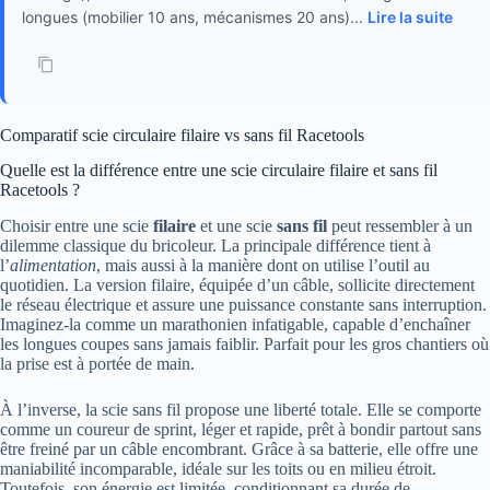
longues (mobilier 10 ans, mécanismes 20 ans)...
Lire la suite
Comparatif scie circulaire filaire vs sans fil Racetools
Quelle est la différence entre une scie circulaire filaire et sans fil
Racetools ?
Choisir entre une scie
filaire
et une scie
sans fil
peut ressembler à un
dilemme classique du bricoleur. La principale différence tient à
l’
alimentation
, mais aussi à la manière dont on utilise l’outil au
quotidien. La version filaire, équipée d’un câble, sollicite directement
le réseau électrique et assure une puissance constante sans interruption.
Imaginez-la comme un marathonien infatigable, capable d’enchaîner
les longues coupes sans jamais faiblir. Parfait pour les gros chantiers où
la prise est à portée de main.
À l’inverse, la scie sans fil propose une liberté totale. Elle se comporte
comme un coureur de sprint, léger et rapide, prêt à bondir partout sans
être freiné par un câble encombrant. Grâce à sa batterie, elle offre une
maniabilité incomparable, idéale sur les toits ou en milieu étroit.
Toutefois, son énergie est limitée, conditionnant sa durée de