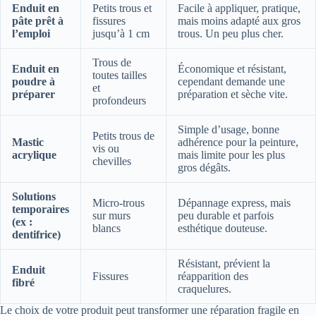
Enduit en
Petits trous et
Facile à appliquer, pratique,
pâte prêt à
fissures
mais moins adapté aux gros
l’emploi
jusqu’à 1 cm
trous. Un peu plus cher.
Trous de
Enduit en
Économique et résistant,
toutes tailles
poudre à
cependant demande une
et
préparer
préparation et sèche vite.
profondeurs
Simple d’usage, bonne
Petits trous de
Mastic
adhérence pour la peinture,
vis ou
acrylique
mais limite pour les plus
chevilles
gros dégâts.
Solutions
Micro-trous
Dépannage express, mais
temporaires
sur murs
peu durable et parfois
(ex :
blancs
esthétique douteuse.
dentifrice)
Résistant, prévient la
Enduit
Fissures
réapparition des
fibré
craquelures.
Le choix de votre produit peut transformer une réparation fragile en