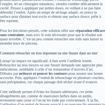
l’emploi, tel un chirurgien minutieux, viendra combler délicatement la
cavité. Pensez à appliquer par petites doses, en veillant à ne pas faire
déborder l’enduit. Après un temps de séchage adapté, on ponce la
surface pour éliminer tout excès et obtenir une surface douce, prête à
être repeinte.
Pour les bricoleurs pressés, cette solution offre une
réparation efficace
sans contrainte
, mais avec le soin nécessaire pour que le résultat soit
quasi invisible. C’est un peu comme retoucher une toile sans laisser la
moindre trace de pinceau.
Comment reboucher un trou important ou une fissure dans un mur
Lorsqu’un impact est significatif, il faut sortir l’artillerie lourde.
Reboucher un trou moyen ou une fissure demande une approche plus
méticuleuse, semblable à celle d’un restaurateur d’œuvres d’art.
Débutez par
nettoyer et poncer les contours
pour assurer une bonne
accroche. Puis, appliquez l’enduit de rebouchage en plusieurs couches,
sans précipitation, car chaque passage doit sécher avant d’avancer.
Cette méthode permet d’éviter les fissures ultérieures, ces petits
désagréments qui, comme de mauvaises herbes dans un jardin,
reviennent sans cesse si l’on ne les traite pas correctement. À la fin,
l’utilisation d’un enduit de lissage associé à un ponçage fin apportera la