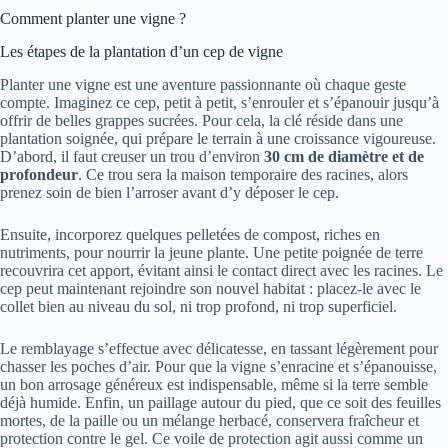
Comment planter une vigne ?
Les étapes de la plantation d’un cep de vigne
Planter une vigne est une aventure passionnante où chaque geste
compte. Imaginez ce cep, petit à petit, s’enrouler et s’épanouir jusqu’à
offrir de belles grappes sucrées. Pour cela, la clé réside dans une
plantation soignée, qui prépare le terrain à une croissance vigoureuse.
D’abord, il faut creuser un trou d’environ
30 cm de diamètre et de
profondeur
. Ce trou sera la maison temporaire des racines, alors
prenez soin de bien l’arroser avant d’y déposer le cep.
Ensuite, incorporez quelques pelletées de compost, riches en
nutriments, pour nourrir la jeune plante. Une petite poignée de terre
recouvrira cet apport, évitant ainsi le contact direct avec les racines. Le
cep peut maintenant rejoindre son nouvel habitat : placez-le avec le
collet bien au niveau du sol, ni trop profond, ni trop superficiel.
Le remblayage s’effectue avec délicatesse, en tassant légèrement pour
chasser les poches d’air. Pour que la vigne s’enracine et s’épanouisse,
un bon arrosage généreux est indispensable, même si la terre semble
déjà humide. Enfin, un paillage autour du pied, que ce soit des feuilles
mortes, de la paille ou un mélange herbacé, conservera fraîcheur et
protection contre le gel. Ce voile de protection agit aussi comme un