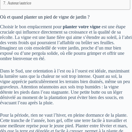
Auteur/autrice
Où et quand planter un pied de vigne de jardin ?
Choisir le bon emplacement pour
planter votre vigne
est une étape
cruciale qui influence directement sa croissance et la qualité de sa
récolte. La vigne est une liane fière qui aime s’étendre au soleil, à l’abri
des vents froids qui pourraient l’affaiblir ou brûler ses feuilles.
Imaginez un coin ensoleillé de votre jardin, proche d’un mur bien
exposé ou d’une pergola solide, où elle pourra grimper et offrir une
ombre bienvenue en été.
Dans le Sud, une orientation à l’est ou à l’ouest est idéale, maximisant
la lumière sans que la chaleur ne soit trop intense. Quant au sol, la
vigne apprécie particulièrement les terrains bien drainés, même un peu
graveleux. Attention néanmoins aux sols trop humides : la vigne
déteste les pieds dans l’eau stagnante. Une petite butte ou un léger
dénivelé au moment de la plantation peut éviter bien des soucis, en
évacuant l’eau après la pluie.
Pour la période, rien ne vaut l’hiver, en pleine dormance de la plante.
Cette tranche de l’année, hors gel, offre une terre facile à travailler et
une meilleure reprise pour le jeune pied. Planter entre février et mars,
dès que la terre est dégelée et facile à creuser, permet à la plante de