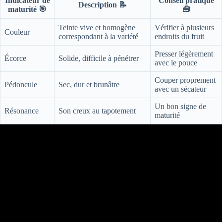
Indicateur de
Conseil pratique
Description 📝
maturité 🎯
🧰
Teinte vive et homogène
Vérifier à plusieurs
Couleur
correspondant à la variété
endroits du fruit
Presser légèrement
Écorce
Solide, difficile à pénétrer
avec le pouce
Couper proprement
Pédoncule
Sec, dur et brunâtre
avec un sécateur
Un bon signe de
Résonance
Son creux au tapotement
maturité