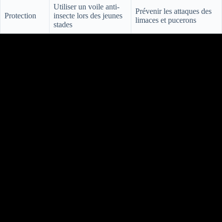
Utiliser un voile anti-
Prévenir les attaques des
Protection
insecte lors des jeunes
limaces et pucerons
stades