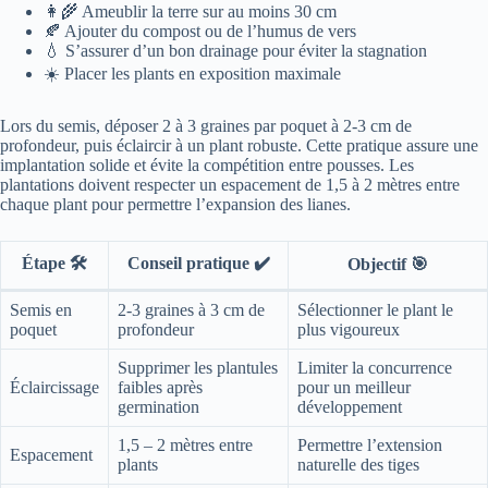
👩‍🌾 Ameublir la terre sur au moins 30 cm
🍂 Ajouter du compost ou de l’humus de vers
💧 S’assurer d’un bon drainage pour éviter la stagnation
☀️ Placer les plants en exposition maximale
Lors du semis, déposer 2 à 3 graines par poquet à 2-3 cm de
profondeur, puis éclaircir à un plant robuste. Cette pratique assure une
implantation solide et évite la compétition entre pousses. Les
plantations doivent respecter un espacement de 1,5 à 2 mètres entre
chaque plant pour permettre l’expansion des lianes.
Étape 🛠️
Conseil pratique ✔️
Objectif 🎯
Semis en
2-3 graines à 3 cm de
Sélectionner le plant le
poquet
profondeur
plus vigoureux
Supprimer les plantules
Limiter la concurrence
Éclaircissage
faibles après
pour un meilleur
germination
développement
1,5 – 2 mètres entre
Permettre l’extension
Espacement
plants
naturelle des tiges