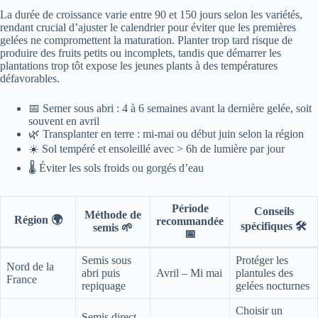
La durée de croissance varie entre 90 et 150 jours selon les variétés,
rendant crucial d’ajuster le calendrier pour éviter que les premières
gelées ne compromettent la maturation. Planter trop tard risque de
produire des fruits petits ou incomplets, tandis que démarrer les
plantations trop tôt expose les jeunes plants à des températures
défavorables.
📅 Semer sous abri : 4 à 6 semaines avant la dernière gelée, soit
souvent en avril
🌿 Transplanter en terre : mi-mai ou début juin selon la région
☀️ Sol tempéré et ensoleillé avec > 6h de lumière par jour
🌡️ Éviter les sols froids ou gorgés d’eau
Période
Conseils
Méthode de
Région 🌍
recommandée
spécifiques 🛠️
semis 🌱
📅
Semis sous
Protéger les
Nord de la
abri puis
Avril – Mi mai
plantules des
France
repiquage
gelées nocturnes
Choisir un
Semis direct