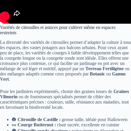
Variétés de citrouilles et astuces pour cultiver même en espaces
restreints
La diversité des variétés de citrouilles permet d’adapter la culture à tous
les espaces, des vastes potagers aux balcons urbains. Pour ceux ayant
peu de place, les variétés de courges à faible développement telles que
la courgette longue ou la courgette ronde sont idéale. Elles offrent une
croissance plus contenue, ce qui facilite un jardinage en pot avec un
mélange de sol léger et nutritif, appuyé par un
Terreau Fertiligène
ou
des mélanges adaptés comme ceux proposés par
Botanic
ou
Gamm
Vert
.
Pour les jardiniers expérimentés, choisir des graines issues de
Graines
Vilmorin
ou de fournisseurs spécialisés permet de cibler des
caractéristiques précises : couleurs, taille, résistance aux maladies, tout
en favorisant la biodiversité locale.
🎃
Citrouille de Castille :
grosse taille, idéale pour Halloween
🥜
Courge Butternut :
chair sucrée, excellente en cuisine
🟠
Citrouille ronde classique :
polyvalente en décoration et