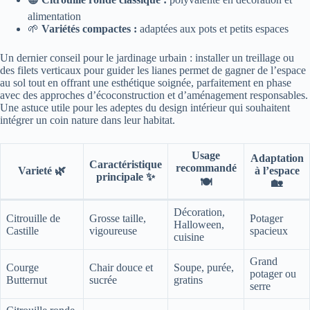
alimentation
🌱
Variétés compactes :
adaptées aux pots et petits espaces
Un dernier conseil pour le jardinage urbain : installer un treillage ou
des filets verticaux pour guider les lianes permet de gagner de l’espace
au sol tout en offrant une esthétique soignée, parfaitement en phase
avec des approches d’écoconstruction et d’aménagement responsables.
Une astuce utile pour les adeptes du design intérieur qui souhaitent
intégrer un coin nature dans leur habitat.
Usage
Adaptation
Caractéristique
recommandé
Varieté 🌿
à l’espace
principale ✨
🍽️
🏡
Décoration,
Citrouille de
Grosse taille,
Potager
Halloween,
Castille
vigoureuse
spacieux
cuisine
Grand
Courge
Chair douce et
Soupe, purée,
potager ou
Butternut
sucrée
gratins
serre