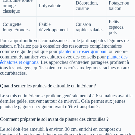
Citrouille ronde
Décoration,
Potager ou
orange
Polyvalente
cuisine
balcon
classique
Petits
Courgette
Faible
Cuisson
espaces,
longue/rondes
développement
rapide, salades
pots
Pour approfondir vos connaissances sur le jardinage des légumes de
saison, n’hésitez pas à consulter des ressources complémentaires
comme ce guide pratique pour
planter un rosier grimpant
ou encore
comment dynamiser vos cultures avec des conseils pour
planter des
échalotes et oignons
. Les approches d’entretien partagées profitent à
tous les potagers, qu’ils soient consacrés aux légumes racines ou aux
cucurbitacées.
Quand semer les graines de citrouille en intérieur ?
Le semis en intérieur se pratique généralement 4 à 6 semaines avant la
dernière gelée, souvent autour de mi-avril. Cela permet aux jeunes
plants de gagner en vigueur avant d’être transplantés.
Comment préparer le sol avant de planter des citrouilles ?
Le sol doit être ameubli à environ 30 cm, enrichi en compost ou
fumier, et bien drainé. L’incorporation de terreau de qualité, comme le