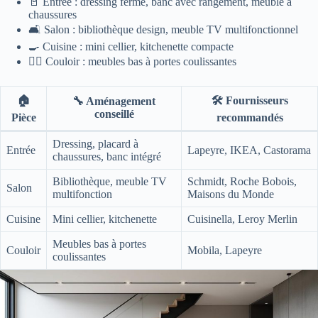
🚪 Entrée : dressing fermé, banc avec rangement, meuble à
chaussures
🛋️ Salon : bibliothèque design, meuble TV multifonctionnel
🍳 Cuisine : mini cellier, kitchenette compacte
🚶‍♂️ Couloir : meubles bas à portes coulissantes
🏠
🛠️ Fournisseurs
🔧 Aménagement
conseillé
Pièce
recommandés
Dressing, placard à
Entrée
Lapeyre, IKEA, Castorama
chaussures, banc intégré
Bibliothèque, meuble TV
Schmidt, Roche Bobois,
Salon
multifonction
Maisons du Monde
Cuisine
Mini cellier, kitchenette
Cuisinella, Leroy Merlin
Meubles bas à portes
Couloir
Mobila, Lapeyre
coulissantes