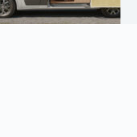
Comment bien isoler son camping car pour voyager confortablement
2 août 2026
Informations
Plan du site
Contact
Politique de confidentialité
Mentions Légales
Politique de cookies (UE)
Email:
team@airtrix.fr
Copyright © 2026 - AirTrix