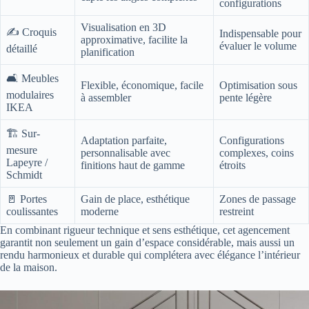
configurations
Visualisation en 3D
✍️ Croquis
Indispensable pour
approximative, facilite la
évaluer le volume
détaillé
planification
🛋️ Meubles
Flexible, économique, facile
Optimisation sous
modulaires
à assembler
pente légère
IKEA
🏗️ Sur-
Adaptation parfaite,
Configurations
mesure
personnalisable avec
complexes, coins
Lapeyre /
finitions haut de gamme
étroits
Schmidt
🚪 Portes
Gain de place, esthétique
Zones de passage
coulissantes
moderne
restreint
En combinant rigueur technique et sens esthétique, cet agencement
garantit non seulement un gain d’espace considérable, mais aussi un
rendu harmonieux et durable qui complétera avec élégance l’intérieur
de la maison.