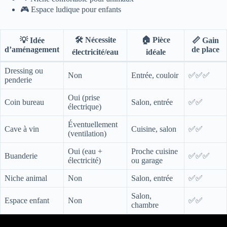
🎮 Espace ludique pour enfants
🛠️ Nécessite
🏠 Pièce
💡 Idée
📏 Gain
d’aménagement
de place
électricité/eau
idéale
Dressing ou
Non
Entrée, couloir
✅✅✅
penderie
Oui (prise
Coin bureau
Salon, entrée
✅✅
électrique)
Éventuellement
Cave à vin
Cuisine, salon
✅✅
(ventilation)
Oui (eau +
Proche cuisine
Buanderie
✅✅✅
électricité)
ou garage
Niche animal
Non
Salon, entrée
✅✅
Salon,
Espace enfant
Non
✅✅
chambre