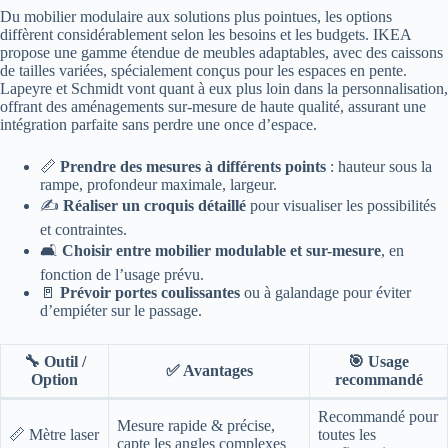
Du mobilier modulaire aux solutions plus pointues, les options
diffèrent considérablement selon les besoins et les budgets. IKEA
propose une gamme étendue de meubles adaptables, avec des caissons
de tailles variées, spécialement conçus pour les espaces en pente.
Lapeyre et Schmidt vont quant à eux plus loin dans la personnalisation,
offrant des aménagements sur-mesure de haute qualité, assurant une
intégration parfaite sans perdre une once d’espace.
📏
Prendre des mesures à différents points
: hauteur sous la
rampe, profondeur maximale, largeur.
✍️
Réaliser un croquis détaillé
pour visualiser les possibilités
et contraintes.
🛋️
Choisir entre mobilier modulable et sur-mesure
, en
fonction de l’usage prévu.
🚪
Prévoir portes coulissantes
ou à galandage pour éviter
d’empiéter sur le passage.
🔧 Outil /
🎯 Usage
✅ Avantages
Option
recommandé
Recommandé pour
Mesure rapide & précise,
📏 Mètre laser
toutes les
capte les angles complexes