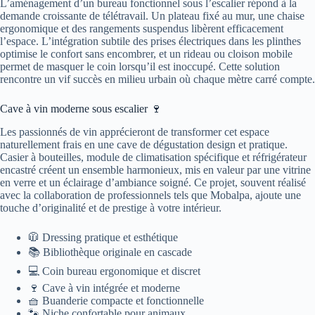
L’aménagement d’un bureau fonctionnel sous l’escalier répond à la
demande croissante de télétravail. Un plateau fixé au mur, une chaise
ergonomique et des rangements suspendus libèrent efficacement
l’espace. L’intégration subtile des prises électriques dans les plinthes
optimise le confort sans encombrer, et un rideau ou cloison mobile
permet de masquer le coin lorsqu’il est inoccupé. Cette solution
rencontre un vif succès en milieu urbain où chaque mètre carré compte.
Cave à vin moderne sous escalier 🍷
Les passionnés de vin apprécieront de transformer cet espace
naturellement frais en une cave de dégustation design et pratique.
Casier à bouteilles, module de climatisation spécifique et réfrigérateur
encastré créent un ensemble harmonieux, mis en valeur par une vitrine
en verre et un éclairage d’ambiance soigné. Ce projet, souvent réalisé
avec la collaboration de professionnels tels que Mobalpa, ajoute une
touche d’originalité et de prestige à votre intérieur.
🧥 Dressing pratique et esthétique
📚 Bibliothèque originale en cascade
💻 Coin bureau ergonomique et discret
🍷 Cave à vin intégrée et moderne
🧺 Buanderie compacte et fonctionnelle
🐾 Niche confortable pour animaux