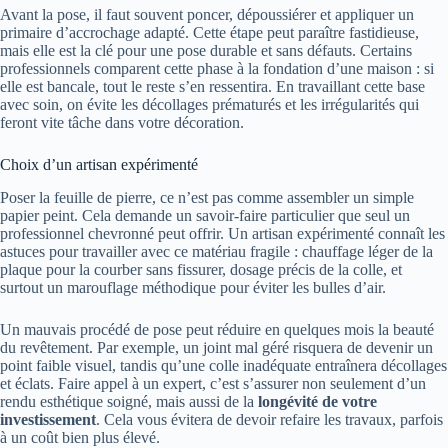
Avant la pose, il faut souvent poncer, dépoussiérer et appliquer un
primaire d’accrochage adapté. Cette étape peut paraître fastidieuse,
mais elle est la clé pour une pose durable et sans défauts. Certains
professionnels comparent cette phase à la fondation d’une maison : si
elle est bancale, tout le reste s’en ressentira. En travaillant cette base
avec soin, on évite les décollages prématurés et les irrégularités qui
feront vite tâche dans votre décoration.
Choix d’un artisan expérimenté
Poser la feuille de pierre, ce n’est pas comme assembler un simple
papier peint. Cela demande un savoir-faire particulier que seul un
professionnel chevronné peut offrir. Un artisan expérimenté connaît les
astuces pour travailler avec ce matériau fragile : chauffage léger de la
plaque pour la courber sans fissurer, dosage précis de la colle, et
surtout un marouflage méthodique pour éviter les bulles d’air.
Un mauvais procédé de pose peut réduire en quelques mois la beauté
du revêtement. Par exemple, un joint mal géré risquera de devenir un
point faible visuel, tandis qu’une colle inadéquate entraînera décollages
et éclats. Faire appel à un expert, c’est s’assurer non seulement d’un
rendu esthétique soigné, mais aussi de la
longévité de votre
investissement
. Cela vous évitera de devoir refaire les travaux, parfois
à un coût bien plus élevé.