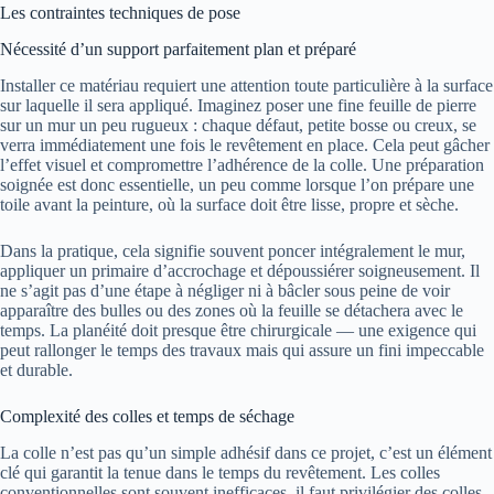
Les contraintes techniques de pose
Nécessité d’un support parfaitement plan et préparé
Installer ce matériau requiert une attention toute particulière à la surface
sur laquelle il sera appliqué. Imaginez poser une fine feuille de pierre
sur un mur un peu rugueux : chaque défaut, petite bosse ou creux, se
verra immédiatement une fois le revêtement en place. Cela peut gâcher
l’effet visuel et compromettre l’adhérence de la colle. Une préparation
soignée est donc essentielle, un peu comme lorsque l’on prépare une
toile avant la peinture, où la surface doit être lisse, propre et sèche.
Dans la pratique, cela signifie souvent poncer intégralement le mur,
appliquer un primaire d’accrochage et dépoussiérer soigneusement. Il
ne s’agit pas d’une étape à négliger ni à bâcler sous peine de voir
apparaître des bulles ou des zones où la feuille se détachera avec le
temps. La planéité doit presque être chirurgicale — une exigence qui
peut rallonger le temps des travaux mais qui assure un fini impeccable
et durable.
Complexité des colles et temps de séchage
La colle n’est pas qu’un simple adhésif dans ce projet, c’est un élément
clé qui garantit la tenue dans le temps du revêtement. Les colles
conventionnelles sont souvent inefficaces, il faut privilégier des colles