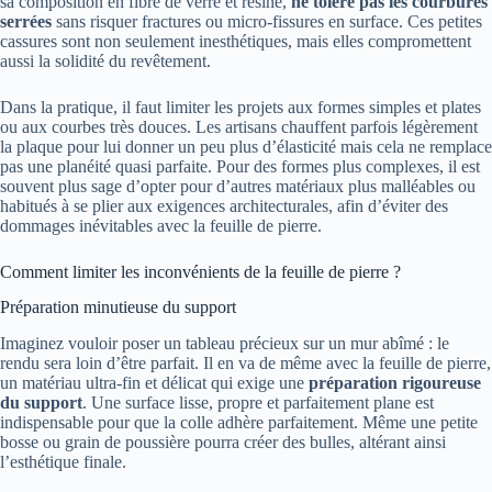
sa composition en fibre de verre et résine,
ne tolère pas les courbures
serrées
sans risquer fractures ou micro-fissures en surface. Ces petites
cassures sont non seulement inesthétiques, mais elles compromettent
aussi la solidité du revêtement.
Dans la pratique, il faut limiter les projets aux formes simples et plates
ou aux courbes très douces. Les artisans chauffent parfois légèrement
la plaque pour lui donner un peu plus d’élasticité mais cela ne remplace
pas une planéité quasi parfaite. Pour des formes plus complexes, il est
souvent plus sage d’opter pour d’autres matériaux plus malléables ou
habitués à se plier aux exigences architecturales, afin d’éviter des
dommages inévitables avec la feuille de pierre.
Comment limiter les inconvénients de la feuille de pierre ?
Préparation minutieuse du support
Imaginez vouloir poser un tableau précieux sur un mur abîmé : le
rendu sera loin d’être parfait. Il en va de même avec la feuille de pierre,
un matériau ultra-fin et délicat qui exige une
préparation rigoureuse
du support
. Une surface lisse, propre et parfaitement plane est
indispensable pour que la colle adhère parfaitement. Même une petite
bosse ou grain de poussière pourra créer des bulles, altérant ainsi
l’esthétique finale.