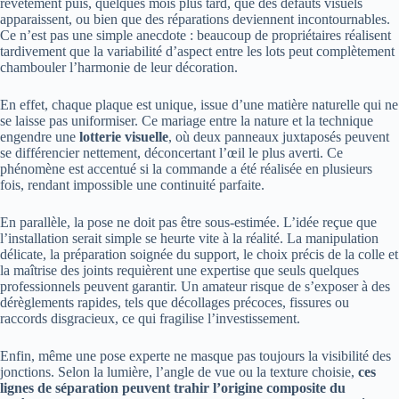
revêtement puis, quelques mois plus tard, que des défauts visuels
apparaissent, ou bien que des réparations deviennent incontournables.
Ce n’est pas une simple anecdote : beaucoup de propriétaires réalisent
tardivement que la variabilité d’aspect entre les lots peut complètement
chambouler l’harmonie de leur décoration.
En effet, chaque plaque est unique, issue d’une matière naturelle qui ne
se laisse pas uniformiser. Ce mariage entre la nature et la technique
engendre une
lotterie visuelle
, où deux panneaux juxtaposés peuvent
se différencier nettement, déconcertant l’œil le plus averti. Ce
phénomène est accentué si la commande a été réalisée en plusieurs
fois, rendant impossible une continuité parfaite.
En parallèle, la pose ne doit pas être sous-estimée. L’idée reçue que
l’installation serait simple se heurte vite à la réalité. La manipulation
délicate, la préparation soignée du support, le choix précis de la colle et
la maîtrise des joints requièrent une expertise que seuls quelques
professionnels peuvent garantir. Un amateur risque de s’exposer à des
dérèglements rapides, tels que décollages précoces, fissures ou
raccords disgracieux, ce qui fragilise l’investissement.
Enfin, même une pose experte ne masque pas toujours la visibilité des
jonctions. Selon la lumière, l’angle de vue ou la texture choisie,
ces
lignes de séparation peuvent trahir l’origine composite du