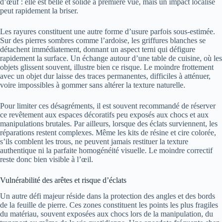
d’œuf : elle est belle et solide à première vue, mais un impact localisé
peut rapidement la briser.
Les rayures constituent une autre forme d’usure parfois sous-estimée.
Sur des pierres sombres comme l’ardoise, les griffures blanches se
détachent immédiatement, donnant un aspect terni qui défigure
rapidement la surface. Un échange autour d’une table de cuisine, où les
objets glissent souvent, illustre bien ce risque. Le moindre frottement
avec un objet dur laisse des traces permanentes, difficiles à atténuer,
voire impossibles à gommer sans altérer la texture naturelle.
Pour limiter ces désagréments, il est souvent recommandé de réserver
ce revêtement aux espaces décoratifs peu exposés aux chocs et aux
manipulations brutales. Par ailleurs, lorsque des éclats surviennent, les
réparations restent complexes. Même les kits de résine et cire colorée,
s’ils comblent les trous, ne peuvent jamais restituer la texture
authentique ni la parfaite homogénéité visuelle. Le moindre correctif
reste donc bien visible à l’œil.
Vulnérabilité des arêtes et risque d’éclats
Un autre défi majeur réside dans la protection des angles et des bords
de la feuille de pierre. Ces zones constituent les points les plus fragiles
du matériau, souvent exposées aux chocs lors de la manipulation, du