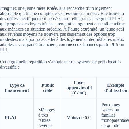
Imaginez une jeune mère isolée, à la recherche d’un logement
abordable qui tienne compte de ses ressources limitées. Elle trouvera
des offres spécifiquement pensées pour elle grâce au segment PLAI,
qui propose des loyers très bas, rendant le logement accessible même
aux ménages en situation précaire. À l’autre extrémité, un jeune actif
aux revenus moyens ne trouvera pas seulement des options trop
modestes, mais pourra accéder à des logements intermédiaires mieux
adaptés à sa capacité financière, comme ceux financés par le PLS ou
PLI.
Cette graduelle répartition s’appuie sur un système de prêts locatifs
diversifié :
Loyer
Type de
Public
Exemple
approximatif
financement
ciblé
d’utilisation
(€ / m²)
Personnes
Ménages
isolées ou
à très
familles
PLAI
Moins de 6 €
faibles
monoparentale
revenus
en grande