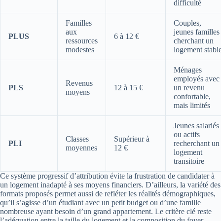
difficulté
Familles
Couples,
aux
jeunes familles
PLUS
6 à 12 €
ressources
cherchant un
modestes
logement stabl
Ménages
employés avec
Revenus
PLS
12 à 15 €
un revenu
moyens
confortable,
mais limités
Jeunes salariés
ou actifs
Classes
Supérieur à
PLI
recherchant un
moyennes
12 €
logement
transitoire
Ce système progressif d’attribution évite la frustration de candidater à
un logement inadapté à ses moyens financiers. D’ailleurs, la variété des
formats proposés permet aussi de refléter les réalités démographiques,
qu’il s’agisse d’un étudiant avec un petit budget ou d’une famille
nombreuse ayant besoin d’un grand appartement. Le critère clé reste
l’adéquation entre la taille du logement et la composition du foyer,