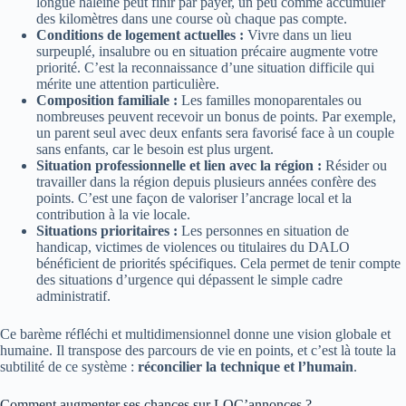
longue haleine peut finir par payer, un peu comme accumuler
des kilomètres dans une course où chaque pas compte.
Conditions de logement actuelles :
Vivre dans un lieu
surpeuplé, insalubre ou en situation précaire augmente votre
priorité. C’est la reconnaissance d’une situation difficile qui
mérite une attention particulière.
Composition familiale :
Les familles monoparentales ou
nombreuses peuvent recevoir un bonus de points. Par exemple,
un parent seul avec deux enfants sera favorisé face à un couple
sans enfants, car le besoin est plus urgent.
Situation professionnelle et lien avec la région :
Résider ou
travailler dans la région depuis plusieurs années confère des
points. C’est une façon de valoriser l’ancrage local et la
contribution à la vie locale.
Situations prioritaires :
Les personnes en situation de
handicap, victimes de violences ou titulaires du DALO
bénéficient de priorités spécifiques. Cela permet de tenir compte
des situations d’urgence qui dépassent le simple cadre
administratif.
Ce barème réfléchi et multidimensionnel donne une vision globale et
humaine. Il transpose des parcours de vie en points, et c’est là toute la
subtilité de ce système :
réconcilier la technique et l’humain
.
Comment augmenter ses chances sur LOC’annonces ?