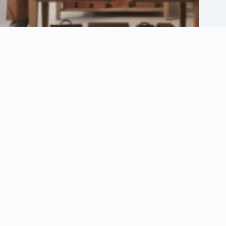
Maison ethier : découvrez ses services et son savoir-faire unique
3 août 2026