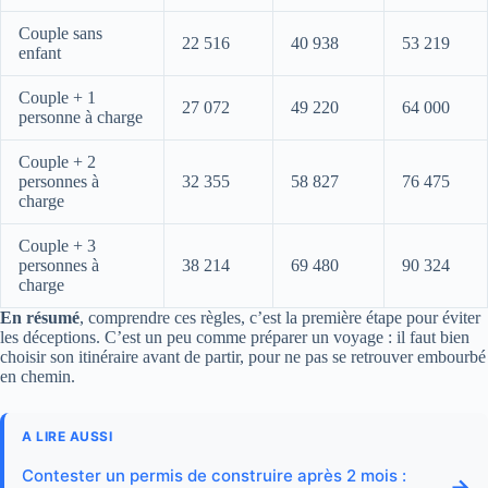
Couple sans
22 516
40 938
53 219
enfant
Couple + 1
27 072
49 220
64 000
personne à charge
Couple + 2
personnes à
32 355
58 827
76 475
charge
Couple + 3
personnes à
38 214
69 480
90 324
charge
En résumé
, comprendre ces règles, c’est la première étape pour éviter
les déceptions. C’est un peu comme préparer un voyage : il faut bien
choisir son itinéraire avant de partir, pour ne pas se retrouver embourbé
en chemin.
A LIRE AUSSI
Contester un permis de construire après 2 mois :
→