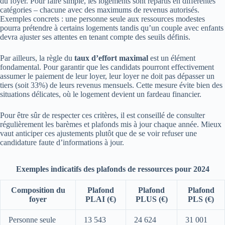
du foyer. Pour faire simple, les logements sont répartis en différentes
catégories – chacune avec des maximums de revenus autorisés.
Exemples concrets : une personne seule aux ressources modestes
pourra prétendre à certains logements tandis qu’un couple avec enfants
devra ajuster ses attentes en tenant compte des seuils définis.
Par ailleurs, la règle du
taux d’effort maximal
est un élément
fondamental. Pour garantir que les candidats pourront effectivement
assumer le paiement de leur loyer, leur loyer ne doit pas dépasser un
tiers (soit 33%) de leurs revenus mensuels. Cette mesure évite bien des
situations délicates, où le logement devient un fardeau financier.
Pour être sûr de respecter ces critères, il est conseillé de consulter
régulièrement les barèmes et plafonds mis à jour chaque année. Mieux
vaut anticiper ces ajustements plutôt que de se voir refuser une
candidature faute d’informations à jour.
Exemples indicatifs des plafonds de ressources pour 2024
Composition du
Plafond
Plafond
Plafond
foyer
PLAI (€)
PLUS (€)
PLS (€)
Personne seule
13 543
24 624
31 001