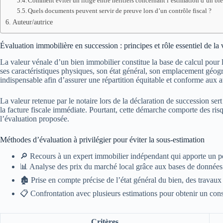
Comment éviter un litige entre héritiers concernant l’estimation d’un bi
Quels documents peuvent servir de preuve lors d’un contrôle fiscal ?
Auteur/autrice
Évaluation immobilière en succession : principes et rôle essentiel de la
La valeur vénale d’un bien immobilier constitue la base de calcul pour l
ses caractéristiques physiques, son état général, son emplacement géogra
indispensable afin d’assurer une répartition équitable et conforme aux at
La valeur retenue par le notaire lors de la déclaration de succession ser
la facture fiscale immédiate. Pourtant, cette démarche comporte des risqu
l’évaluation proposée.
Méthodes d’évaluation à privilégier pour éviter la sous-estimation
🔎 Recours à un expert immobilier indépendant qui apporte un poi
📊 Analyse des prix du marché local grâce aux bases de données a
🏚️ Prise en compte précise de l’état général du bien, des travaux 
📋 Confrontation avec plusieurs estimations pour obtenir un cons
Critères