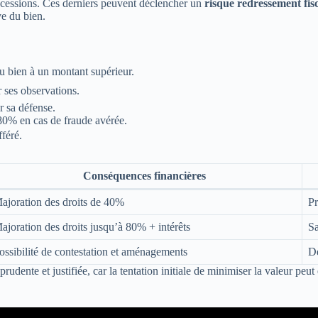
uccessions. Ces derniers peuvent déclencher un
risque redressement fis
ve du bien.
u bien à un montant supérieur.
r ses observations.
r sa défense.
80% en cas de fraude avérée.
féré.
Conséquences financières
ajoration des droits de 40%
Pr
ajoration des droits jusqu’à 80% + intérêts
Sa
ossibilité de contestation et aménagements
Dé
dente et justifiée, car la tentation initiale de minimiser la valeur peut