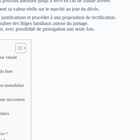
s pouvant atteindre jusqu’à 80% en cas de fraude avérée.
ment sa valeur réelle sur le marché au jour du décès.
justifications et procéder à une proposition de rectification.
aîner des litiges familiaux autour du partage.
n, avec possibilité de prorogation une seule fois.
eur vénale
 du bien
ien immobilier
une succession
itiers
ier ?