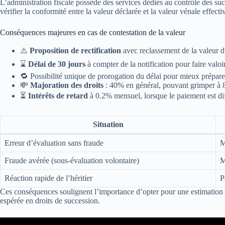
L’administration fiscale possède des services dédiés au contrôle des s
vérifier la conformité entre la valeur déclarée et la valeur vénale effecti
Conséquences majeures en cas de contestation de la valeur
⚠️
Proposition de rectification
avec reclassement de la valeur d
⌛
Délai de 30 jours
à compter de la notification pour faire valoi
🔁 Possibilité unique de prorogation du délai pour mieux prépare
💸
Majoration des droits
: 40% en général, pouvant grimper à 
⏳
Intérêts de retard
à 0.2% mensuel, lorsque le paiement est dif
Situation
Erreur d’évaluation sans fraude
M
Fraude avérée (sous-évaluation volontaire)
M
Réaction rapide de l’héritier
P
Ces conséquences soulignent l’importance d’opter pour une estimation pru
espérée en droits de succession.