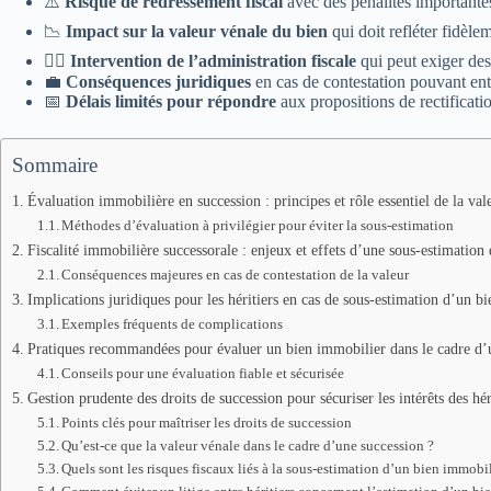
⚠️
Risque de redressement fiscal
avec des pénalités importante
📉
Impact sur la valeur vénale du bien
qui doit refléter fidèle
🕵️‍♂️
Intervention de l’administration fiscale
qui peut exiger des 
💼
Conséquences juridiques
en cas de contestation pouvant entr
📅
Délais limités pour répondre
aux propositions de rectificatio
Sommaire
Évaluation immobilière en succession : principes et rôle essentiel de la val
Méthodes d’évaluation à privilégier pour éviter la sous-estimation
Fiscalité immobilière successorale : enjeux et effets d’une sous-estimation
Conséquences majeures en cas de contestation de la valeur
Implications juridiques pour les héritiers en cas de sous-estimation d’un b
Exemples fréquents de complications
Pratiques recommandées pour évaluer un bien immobilier dans le cadre d’
Conseils pour une évaluation fiable et sécurisée
Gestion prudente des droits de succession pour sécuriser les intérêts des hér
Points clés pour maîtriser les droits de succession
Qu’est-ce que la valeur vénale dans le cadre d’une succession ?
Quels sont les risques fiscaux liés à la sous-estimation d’un bien immobil