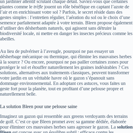
un jardinier attentif scrutant chaque détail. Saviez-vous que certaines
plantes comme le
trèfle
jouent un rôle bénéfique en captant l’azote de
l’air et en enrichissant votre sol ? Parfois, le secret réside dans des
gestes simples : l’entretien régulier, l’aération du sol ou le choix d’une
semence parfaitement adaptée à votre terrain. Bleen propose également
d’utiliser des désherbants naturels, qui agissent sans détruire la
biodiversité locale, ni mettre en danger les insectes précieux comme les
abeilles.
Au lieu de pulvériser à l’aveugle, pourquoi ne pas essayer un
désherbage mécanique ou thermique, qui élimine les mauvaises herbes
à la source ? Ou encore, pourquoi ne pas pailler certaines zones pour
protéger le sol et étouffer naturellement les graines indésirables ? Ces
solutions, alternatives aux traitements classiques, peuvent transformer
votre jardin en un véritable havre où le gazon s’épanouit sans
dommage environnemental. En adoptant ces astuces, vous faites un
geste fort pour la planète, tout en profitant d’une pelouse propre et
naturellement belle.
La solution Bleen pour une pelouse saine
Imaginez un gazon qui ressemble aux greens verdoyants des terrains
de golf. C’est ce que Bleen promet avec sa gamme dédiée, élaborée
pour éliminer ces mauvaises herbes sans agresser le gazon. La
solution
Bleen
est conçue avec un équilibre subtil : efficace contre les