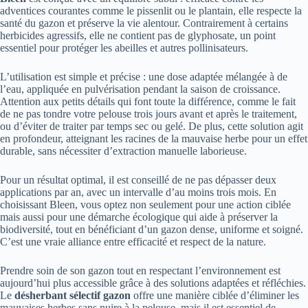
adventices courantes comme le pissenlit ou le plantain, elle respecte la
santé du gazon et préserve la vie alentour. Contrairement à certains
herbicides agressifs, elle ne contient pas de glyphosate, un point
essentiel pour protéger les abeilles et autres pollinisateurs.
L’utilisation est simple et précise : une dose adaptée mélangée à de
l’eau, appliquée en pulvérisation pendant la saison de croissance.
Attention aux petits détails qui font toute la différence, comme le fait
de ne pas tondre votre pelouse trois jours avant et après le traitement,
ou d’éviter de traiter par temps sec ou gelé. De plus, cette solution agit
en profondeur, atteignant les racines de la mauvaise herbe pour un effet
durable, sans nécessiter d’extraction manuelle laborieuse.
Pour un résultat optimal, il est conseillé de ne pas dépasser deux
applications par an, avec un intervalle d’au moins trois mois. En
choisissant Bleen, vous optez non seulement pour une action ciblée
mais aussi pour une démarche écologique qui aide à préserver la
biodiversité, tout en bénéficiant d’un gazon dense, uniforme et soigné.
C’est une vraie alliance entre efficacité et respect de la nature.
Prendre soin de son gazon tout en respectant l’environnement est
aujourd’hui plus accessible grâce à des solutions adaptées et réfléchies.
Le
désherbant sélectif gazon
offre une manière ciblée d’éliminer les
mauvaises herbes sans nuire à la pelouse, mais il est essentiel de