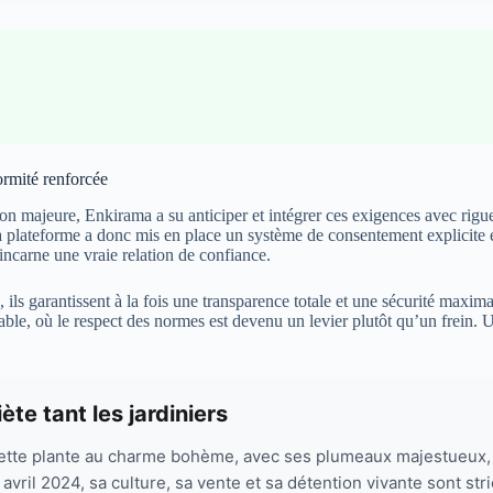
ormité renforcée
n majeure, Enkirama a su anticiper et intégrer ces exigences avec rigu
plateforme a donc mis en place un système de consentement explicite et gr
incarne une vraie relation de confiance.
ils garantissent à la fois une transparence totale et une sécurité maximal
urable, où le respect des normes est devenu un levier plutôt qu’un frein.
ète tant les jardiniers
cette plante au charme bohème, avec ses plumeaux majestueux, 
vril 2024, sa culture, sa vente et sa détention vivante sont s