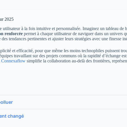
our 2025
tilisateur à la fois intuitive et personnalisée. Imaginez un tableau de 
on renforcée
permet à chaque utilisateur de naviguer dans un univers qu
des tendances pertinentes et ajuster leurs stratégies avec une finesse iné
implicité et efficacité, pour que même les moins technophiles puissent tr
 équipes travaillant sur des projets communs où la rapidité d’échange est
t
Connexaflow
simplifie la collaboration au-delà des frontières, représen
olluer
ment changé