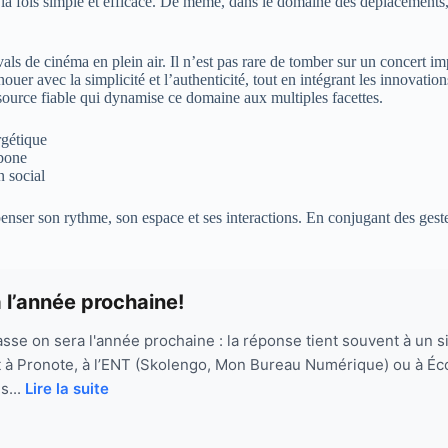
la fois simple et efficace. De même, dans le domaine des déplacements, l
ivals de cinéma en plein air. Il n’est pas rare de tomber sur un concert 
enouer avec la simplicité et l’authenticité, tout en intégrant les innovat
source fiable qui dynamise ce domaine aux multiples facettes.
rgétique
rbone
n social
nser son rythme, son espace et ses interactions. En conjugant des gestes 
 l’année prochaine!
sse on sera l'année prochaine : la réponse tient souvent à un
à Pronote, à l’ENT (Skolengo, Mon Bureau Numérique) ou à Écol
s...
Lire la suite