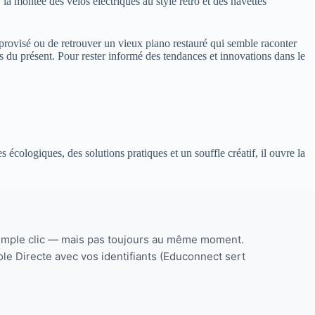
a montée des vélos électriques au style rétro et des navettes
improvisé ou de retrouver un vieux piano restauré qui semble raconter
ions du présent. Pour rester informé des tendances et innovations dans le
écologiques, des solutions pratiques et un souffle créatif, il ouvre la
 simple clic — mais pas toujours au même moment.
e Directe avec vos identifiants (Educonnect sert