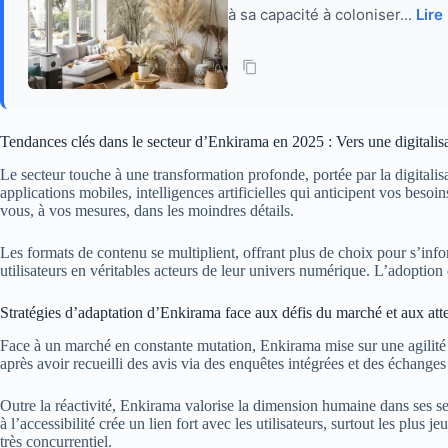
à sa capacité à coloniser...
Lire
Tendances clés dans le secteur d’Enkirama en 2025 : Vers une digitalisa
Le secteur touche à une transformation profonde, portée par la digitalisa
applications mobiles, intelligences artificielles qui anticipent vos bes
vous, à vos mesures, dans les moindres détails.
Les formats de contenu se multiplient, offrant plus de choix pour s’inform
utilisateurs en véritables acteurs de leur univers numérique. L’adoption
Stratégies d’adaptation d’Enkirama face aux défis du marché et aux atten
Face à un marché en constante mutation, Enkirama mise sur une agilité re
après avoir recueilli des avis via des enquêtes intégrées et des échanges
Outre la réactivité, Enkirama valorise la dimension humaine dans ses ser
à l’accessibilité crée un lien fort avec les utilisateurs, surtout les plus
très concurrentiel.