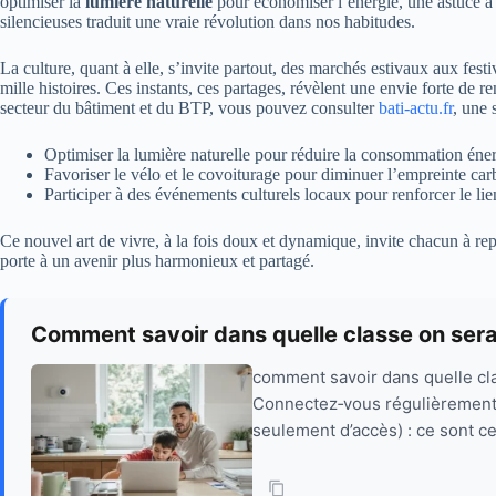
optimiser la
lumière naturelle
pour économiser l’énergie, une astuce à 
silencieuses traduit une vraie révolution dans nos habitudes.
La culture, quant à elle, s’invite partout, des marchés estivaux aux fest
mille histoires. Ces instants, ces partages, révèlent une envie forte de r
secteur du bâtiment et du BTP, vous pouvez consulter
bati-actu.fr
, une 
Optimiser la lumière naturelle pour réduire la consommation éne
Favoriser le vélo et le covoiturage pour diminuer l’empreinte ca
Participer à des événements culturels locaux pour renforcer le lie
Ce nouvel art de vivre, à la fois doux et dynamique, invite chacun à repe
porte à un avenir plus harmonieux et partagé.
Comment savoir dans quelle classe on sera
comment savoir dans quelle cla
Connectez‑vous régulièrement 
seulement d’accès) : ce sont ce