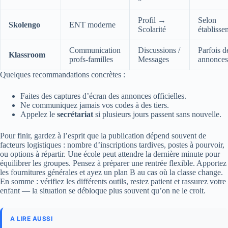
Profil →
Selon
Skolengo
ENT moderne
Scolarité
établisse
Communication
Discussions /
Parfois d
Klassroom
profs-familles
Messages
annonces
Quelques recommandations concrètes :
Faites des captures d’écran des annonces officielles.
Ne communiquez jamais vos codes à des tiers.
Appelez le
secrétariat
si plusieurs jours passent sans nouvelle.
Pour finir, gardez à l’esprit que la publication dépend souvent de
facteurs logistiques : nombre d’inscriptions tardives, postes à pourvoir,
ou options à répartir. Une école peut attendre la dernière minute pour
équilibrer les groupes. Pensez à préparer une rentrée flexible. Apportez
les fournitures générales et ayez un plan B au cas où la classe change.
En somme : vérifiez les différents outils, restez patient et rassurez votre
enfant — la situation se débloque plus souvent qu’on ne le croit.
A LIRE AUSSI