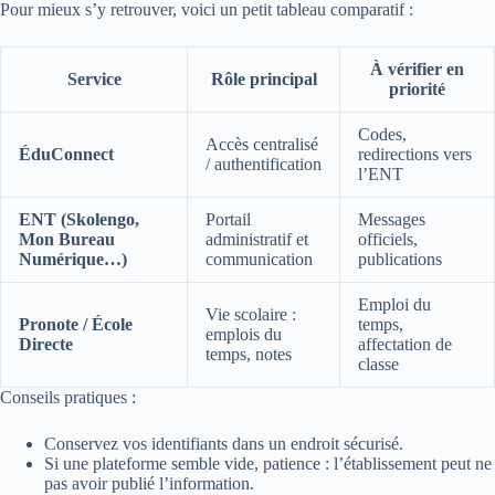
Pour mieux s’y retrouver, voici un petit tableau comparatif :
À vérifier en
Service
Rôle principal
priorité
Codes,
Accès centralisé
ÉduConnect
redirections vers
/ authentification
l’ENT
ENT (Skolengo,
Portail
Messages
Mon Bureau
administratif et
officiels,
Numérique…)
communication
publications
Emploi du
Vie scolaire :
Pronote / École
temps,
emplois du
Directe
affectation de
temps, notes
classe
Conseils pratiques :
Conservez vos identifiants dans un endroit sécurisé.
Si une plateforme semble vide, patience : l’établissement peut ne
pas avoir publié l’information.