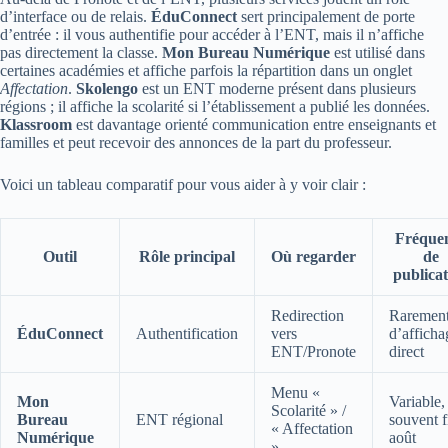
d’interface ou de relais.
ÉduConnect
sert principalement de porte
d’entrée : il vous authentifie pour accéder à l’ENT, mais il n’affiche
pas directement la classe.
Mon Bureau Numérique
est utilisé dans
certaines académies et affiche parfois la répartition dans un onglet
Affectation
.
Skolengo
est un ENT moderne présent dans plusieurs
régions ; il affiche la scolarité si l’établissement a publié les données.
Klassroom
est davantage orienté communication entre enseignants et
familles et peut recevoir des annonces de la part du professeur.
Voici un tableau comparatif pour vous aider à y voir clair :
Fréque
Outil
Rôle principal
Où regarder
de
publica
Redirection
Raremen
ÉduConnect
Authentification
vers
d’afficha
ENT/Pronote
direct
Menu «
Mon
Variable,
Scolarité » /
Bureau
ENT régional
souvent f
« Affectation
Numérique
août
»