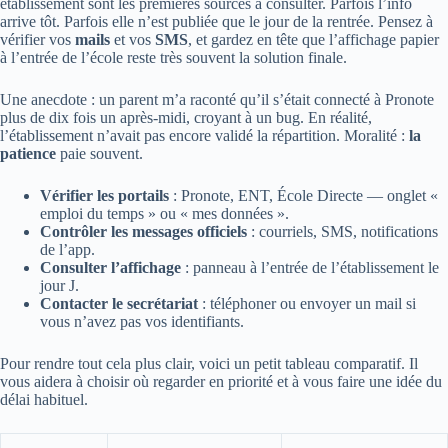
établissement sont les premières sources à consulter. Parfois l’info
arrive tôt. Parfois elle n’est publiée que le jour de la rentrée. Pensez à
vérifier vos
mails
et vos
SMS
, et gardez en tête que l’affichage papier
à l’entrée de l’école reste très souvent la solution finale.
Une anecdote : un parent m’a raconté qu’il s’était connecté à Pronote
plus de dix fois un après‑midi, croyant à un bug. En réalité,
l’établissement n’avait pas encore validé la répartition. Moralité :
la
patience
paie souvent.
Vérifier les portails
: Pronote, ENT, École Directe — onglet «
emploi du temps » ou « mes données ».
Contrôler les messages officiels
: courriels, SMS, notifications
de l’app.
Consulter l’affichage
: panneau à l’entrée de l’établissement le
jour J.
Contacter le secrétariat
: téléphoner ou envoyer un mail si
vous n’avez pas vos identifiants.
Pour rendre tout cela plus clair, voici un petit tableau comparatif. Il
vous aidera à choisir où regarder en priorité et à vous faire une idée du
délai habituel.