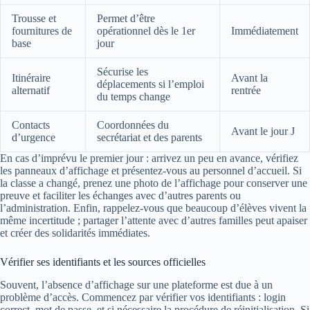
Trousse et
Permet d’être
fournitures de
opérationnel dès le 1er
Immédiatement
base
jour
Sécurise les
Itinéraire
Avant la
déplacements si l’emploi
alternatif
rentrée
du temps change
Contacts
Coordonnées du
Avant le jour J
d’urgence
secrétariat et des parents
En cas d’imprévu le premier jour : arrivez un peu en avance, vérifiez
les panneaux d’affichage et présentez-vous au personnel d’accueil. Si
la classe a changé, prenez une photo de l’affichage pour conserver une
preuve et faciliter les échanges avec d’autres parents ou
l’administration. Enfin, rappelez-vous que beaucoup d’élèves vivent la
même incertitude ; partager l’attente avec d’autres familles peut apaiser
et créer des solidarités immédiates.
Vérifier ses identifiants et les sources officielles
Souvent, l’absence d’affichage sur une plateforme est due à un
problème d’accès. Commencez par vérifier vos identifiants : login
correct, mot de passe, et si nécessaire la procédure de réinitialisation. Si