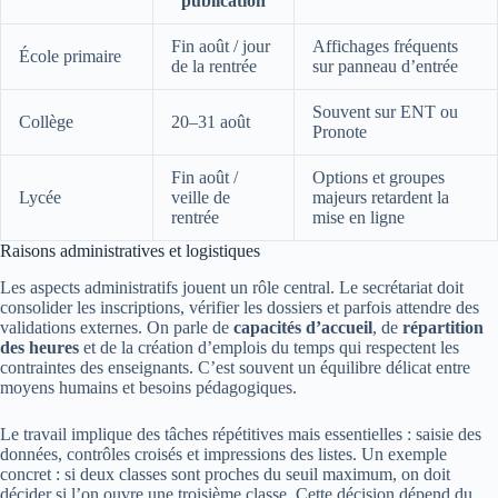
publication
Fin août / jour
Affichages fréquents
École primaire
de la rentrée
sur panneau d’entrée
Souvent sur ENT ou
Collège
20–31 août
Pronote
Fin août /
Options et groupes
Lycée
veille de
majeurs retardent la
rentrée
mise en ligne
Raisons administratives et logistiques
Les aspects administratifs jouent un rôle central. Le secrétariat doit
consolider les inscriptions, vérifier les dossiers et parfois attendre des
validations externes. On parle de
capacités d’accueil
, de
répartition
des heures
et de la création d’emplois du temps qui respectent les
contraintes des enseignants. C’est souvent un équilibre délicat entre
moyens humains et besoins pédagogiques.
Le travail implique des tâches répétitives mais essentielles : saisie des
données, contrôles croisés et impressions des listes. Un exemple
concret : si deux classes sont proches du seuil maximum, on doit
décider si l’on ouvre une troisième classe. Cette décision dépend du