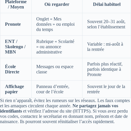
Plateforme
Où regarder
Délai habituel
/ Moyen
Onglet « Mes
Souvent 20–31 août,
Pronote
données » ou emploi
selon l’établissement
du temps
ENT /
Rubrique « Scolarité
Variable : mi‑août à
Skolengo /
» ou annonce
la rentrée
MBN
administrative
Parfois plus réactif,
École
Messages ou espace
parfois identique à
Directe
classe
Pronote
Affichage
Panneau d’entrée,
Souvent le jour de la
papier
cour de l’école
rentrée
Si rien n’apparaît, évitez les rumeurs sur les réseaux. Les faux comptes
et les arnaques circulent chaque année.
Ne partagez jamais vos
identifiants
et vérifiez l’adresse du site (HTTPS). Si vous avez perdu
vos codes, contactez le secrétariat en donnant nom, prénom et date de
naissance. Ils pourront souvent réinitialiser l’accès rapidement.