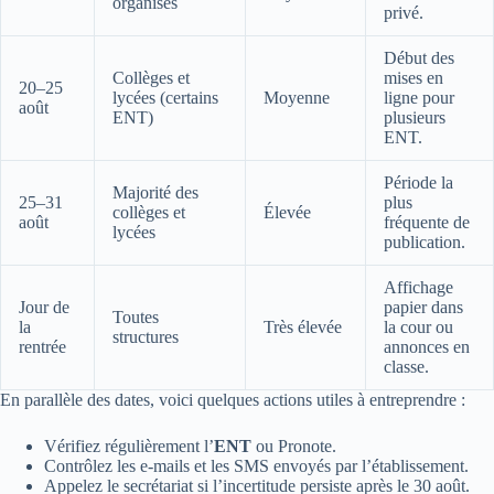
organisés
privé.
Début des
Collèges et
mises en
20–25
lycées (certains
Moyenne
ligne pour
août
ENT)
plusieurs
ENT.
Période la
Majorité des
25–31
plus
collèges et
Élevée
août
fréquente de
lycées
publication.
Affichage
Jour de
papier dans
Toutes
la
Très élevée
la cour ou
structures
rentrée
annonces en
classe.
En parallèle des dates, voici quelques actions utiles à entreprendre :
Vérifiez régulièrement l’
ENT
ou Pronote.
Contrôlez les e‑mails et les SMS envoyés par l’établissement.
Appelez le secrétariat si l’incertitude persiste après le 30 août.