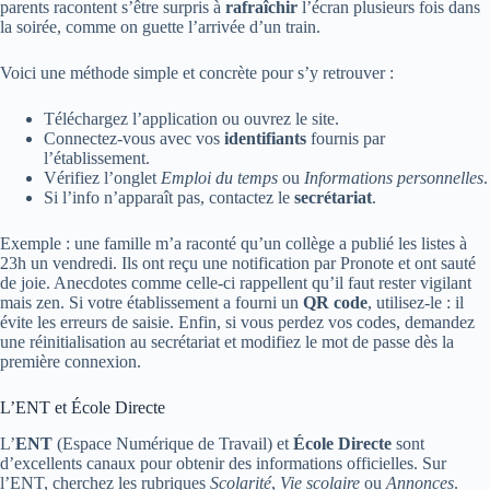
parents racontent s’être surpris à
rafraîchir
l’écran plusieurs fois dans
la soirée, comme on guette l’arrivée d’un train.
Voici une méthode simple et concrète pour s’y retrouver :
Téléchargez l’application ou ouvrez le site.
Connectez-vous avec vos
identifiants
fournis par
l’établissement.
Vérifiez l’onglet
Emploi du temps
ou
Informations personnelles
.
Si l’info n’apparaît pas, contactez le
secrétariat
.
Exemple : une famille m’a raconté qu’un collège a publié les listes à
23h un vendredi. Ils ont reçu une notification par Pronote et ont sauté
de joie. Anecdotes comme celle-ci rappellent qu’il faut rester vigilant
mais zen. Si votre établissement a fourni un
QR code
, utilisez-le : il
évite les erreurs de saisie. Enfin, si vous perdez vos codes, demandez
une réinitialisation au secrétariat et modifiez le mot de passe dès la
première connexion.
L’ENT et École Directe
L’
ENT
(Espace Numérique de Travail) et
École Directe
sont
d’excellents canaux pour obtenir des informations officielles. Sur
l’ENT, cherchez les rubriques
Scolarité
,
Vie scolaire
ou
Annonces
.