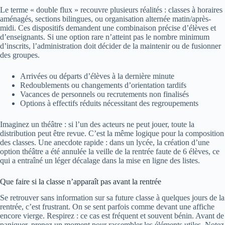
Le terme « double flux » recouvre plusieurs réalités : classes à horaires
aménagés, sections bilingues, ou organisation alternée matin/après-
midi. Ces dispositifs demandent une combinaison précise d’élèves et
d’enseignants. Si une option rare n’atteint pas le nombre minimum
d’inscrits, l’administration doit décider de la maintenir ou de fusionner
des groupes.
Arrivées ou départs d’élèves à la dernière minute
Redoublements ou changements d’orientation tardifs
Vacances de personnels ou recrutements non finalisés
Options à effectifs réduits nécessitant des regroupements
Imaginez un théâtre : si l’un des acteurs ne peut jouer, toute la
distribution peut être revue. C’est la même logique pour la composition
des classes. Une anecdote rapide : dans un lycée, la création d’une
option théâtre a été annulée la veille de la rentrée faute de 6 élèves, ce
qui a entraîné un léger décalage dans la mise en ligne des listes.
Que faire si la classe n’apparaît pas avant la rentrée
Se retrouver sans information sur sa future classe à quelques jours de la
rentrée, c’est frustrant. On se sent parfois comme devant une affiche
encore vierge. Respirez : ce cas est fréquent et souvent bénin. Avant de
paniquer, prenez un moment pour rassembler les éléments utiles. Notez