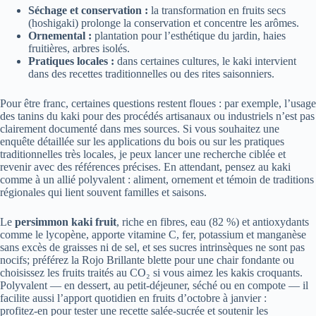
Séchage et conservation :
la transformation en fruits secs
(hoshigaki) prolonge la conservation et concentre les arômes.
Ornemental :
plantation pour l’esthétique du jardin, haies
fruitières, arbres isolés.
Pratiques locales :
dans certaines cultures, le kaki intervient
dans des recettes traditionnelles ou des rites saisonniers.
Pour être franc, certaines questions restent floues : par exemple, l’usage
des tanins du kaki pour des procédés artisanaux ou industriels n’est pas
clairement documenté dans mes sources. Si vous souhaitez une
enquête détaillée sur les applications du bois ou sur les pratiques
traditionnelles très locales, je peux lancer une recherche ciblée et
revenir avec des références précises. En attendant, pensez au kaki
comme à un allié polyvalent : aliment, ornement et témoin de traditions
régionales qui lient souvent familles et saisons.
Le
persimmon kaki fruit
, riche en fibres, eau (82 %) et antioxydants
comme le lycopène, apporte vitamine C, fer, potassium et manganèse
sans excès de graisses ni de sel, et ses sucres intrinsèques ne sont pas
nocifs; préférez la Rojo Brillante blette pour une chair fondante ou
choisissez les fruits traités au CO₂ si vous aimez les kakis croquants.
Polyvalent — en dessert, au petit‑déjeuner, séché ou en compote — il
facilite aussi l’apport quotidien en fruits d’octobre à janvier :
profitez‑en pour tester une recette salée‑sucrée et soutenir les