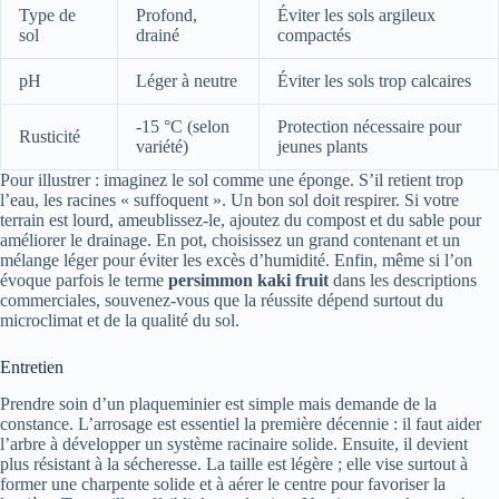
Type de
Profond,
Éviter les sols argileux
sol
drainé
compactés
pH
Léger à neutre
Éviter les sols trop calcaires
-15 °C (selon
Protection nécessaire pour
Rusticité
variété)
jeunes plants
Pour illustrer : imaginez le sol comme une éponge. S’il retient trop
l’eau, les racines « suffoquent ». Un bon sol doit respirer. Si votre
terrain est lourd, ameublissez-le, ajoutez du compost et du sable pour
améliorer le drainage. En pot, choisissez un grand contenant et un
mélange léger pour éviter les excès d’humidité. Enfin, même si l’on
évoque parfois le terme
persimmon kaki fruit
dans les descriptions
commerciales, souvenez-vous que la réussite dépend surtout du
microclimat et de la qualité du sol.
Entretien
Prendre soin d’un plaqueminier est simple mais demande de la
constance. L’arrosage est essentiel la première décennie : il faut aider
l’arbre à développer un système racinaire solide. Ensuite, il devient
plus résistant à la sécheresse. La taille est légère ; elle vise surtout à
former une charpente solide et à aérer le centre pour favoriser la