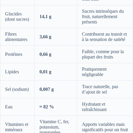
Sucres intrinsèques du
Glucides
14,1 g
fruit, naturellement
(dont sucres)
présents
Fibres
Contribuent au transit et
3,66 g
alimentaires
à la sensation de satiété
Faible, comme pour la
Protéines
0,66 g
plupart des fruits
Pratiquement
Lipides
0,01 g
négligeable
Trace naturelle, pas
Sel (sodium)
0,007 g
d’ajout de sel
Hydratant et
Eau
≈ 82 %
rafraîchissant
Vitamine C, fer,
Vitamines et
Apports variables mais
potassium,
minéraux
significatifs pour un fruit
manganèse