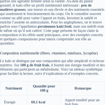
parfois une agréable fermeté selon la variété. Au-delà du plaisir
gustatif, le kaki offre un profil nutritionnel intéressant :
peu de
matières grasses
, une teneur en eau élevée et des nutriments essentiels
qui soutiennent le fonctionnement du corps. On le considère souvent
comme un allié pour varier l’apport en fruits, favoriser la satiété et
enrichir l’assiette en antioxydants. Pour les anglophones, on le trouve
parfois sous l’appellation
persimmon kaki fruit
, mais son intérêt reste
le même où qu’il soit cultivé. Cette page présente de façon claire la
composition et les effets santé principaux, avec des exemples concrets
et quelques comparaisons pour mieux comprendre son rôle au
quotidien.
Composition nutritionnelle (fibres, vitamines, minéraux, lycopène)
Le kaki se distingue par une composition qui allie simplicité et richesse
nutritive. Sur
100 g de fruit frais
, il fournit une énergie modérée et des
éléments qui participent au métabolisme. Voici un tableau synthétique
pour faciliter la lecture, suivi d’explications et d’exemples concrets.
Quantité pour
Nutriment
Remarque
100 g
Apport modéré pour un
Énergie
69,1 kcal
fruit frais