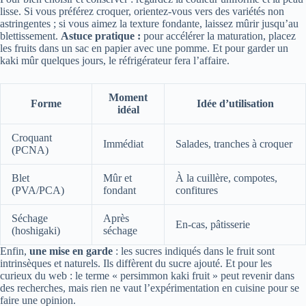
lisse. Si vous préférez croquer, orientez-vous vers des variétés non
astringentes ; si vous aimez la texture fondante, laissez mûrir jusqu’au
blettissement.
Astuce pratique :
pour accélérer la maturation, placez
les fruits dans un sac en papier avec une pomme. Et pour garder un
kaki mûr quelques jours, le réfrigérateur fera l’affaire.
Moment
Forme
Idée d’utilisation
idéal
Croquant
Immédiat
Salades, tranches à croquer
(PCNA)
Blet
Mûr et
À la cuillère, compotes,
(PVA/PCA)
fondant
confitures
Séchage
Après
En-cas, pâtisserie
(hoshigaki)
séchage
Enfin,
une mise en garde
: les sucres indiqués dans le fruit sont
intrinsèques et naturels. Ils diffèrent du sucre ajouté. Et pour les
curieux du web : le terme « persimmon kaki fruit » peut revenir dans
des recherches, mais rien ne vaut l’expérimentation en cuisine pour se
faire une opinion.