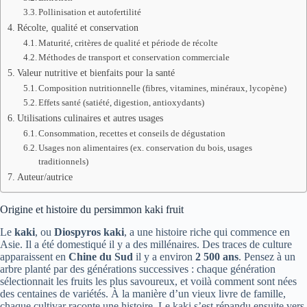
Pollinisation et autofertilité
Récolte, qualité et conservation
Maturité, critères de qualité et période de récolte
Méthodes de transport et conservation commerciale
Valeur nutritive et bienfaits pour la santé
Composition nutritionnelle (fibres, vitamines, minéraux, lycopène)
Effets santé (satiété, digestion, antioxydants)
Utilisations culinaires et autres usages
Consommation, recettes et conseils de dégustation
Usages non alimentaires (ex. conservation du bois, usages
traditionnels)
Auteur/autrice
Origine et histoire du persimmon kaki fruit
Le
kaki
, ou
Diospyros kaki
, a une histoire riche qui commence en
Asie. Il a été domestiqué il y a des millénaires. Des traces de culture
apparaissent en
Chine du Sud
il y a environ
2 500 ans
. Pensez à un
arbre planté par des générations successives : chaque génération
sélectionnait les fruits les plus savoureux, et voilà comment sont nées
des centaines de variétés. À la manière d’un vieux livre de famille,
chaque cultivar raconte une histoire. Le kaki s’est répandu ensuite vers