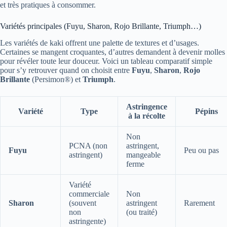
et très pratiques à consommer.
Variétés principales (Fuyu, Sharon, Rojo Brillante, Triumph…)
Les variétés de kaki offrent une palette de textures et d’usages.
Certaines se mangent croquantes, d’autres demandent à devenir molles
pour révéler toute leur douceur. Voici un tableau comparatif simple
pour s’y retrouver quand on choisit entre
Fuyu
,
Sharon
,
Rojo
Brillante
(Persimon®) et
Triumph
.
Astringence
Variété
Type
Pépins
à la récolte
Non
PCNA (non
astringent,
Fuyu
Peu ou pas
astringent)
mangeable
ferme
Variété
commerciale
Non
Sharon
(souvent
astringent
Rarement
non
(ou traité)
astringente)