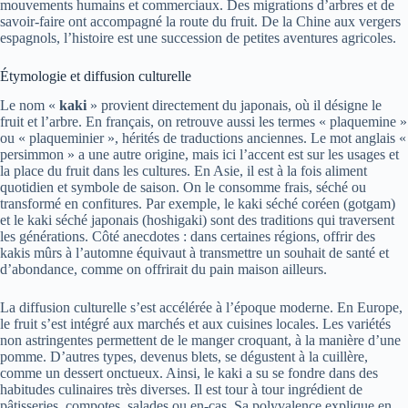
mouvements humains et commerciaux. Des migrations d’arbres et de
savoir-faire ont accompagné la route du fruit. De la Chine aux vergers
espagnols, l’histoire est une succession de petites aventures agricoles.
Étymologie et diffusion culturelle
Le nom «
kaki
» provient directement du japonais, où il désigne le
fruit et l’arbre. En français, on retrouve aussi les termes « plaquemine »
ou « plaqueminier », hérités de traductions anciennes. Le mot anglais «
persimmon » a une autre origine, mais ici l’accent est sur les usages et
la place du fruit dans les cultures. En Asie, il est à la fois aliment
quotidien et symbole de saison. On le consomme frais, séché ou
transformé en confitures. Par exemple, le kaki séché coréen (gotgam)
et le kaki séché japonais (hoshigaki) sont des traditions qui traversent
les générations. Côté anecdotes : dans certaines régions, offrir des
kakis mûrs à l’automne équivaut à transmettre un souhait de santé et
d’abondance, comme on offrirait du pain maison ailleurs.
La diffusion culturelle s’est accélérée à l’époque moderne. En Europe,
le fruit s’est intégré aux marchés et aux cuisines locales. Les variétés
non astringentes permettent de le manger croquant, à la manière d’une
pomme. D’autres types, devenus blets, se dégustent à la cuillère,
comme un dessert onctueux. Ainsi, le kaki a su se fondre dans des
habitudes culinaires très diverses. Il est tour à tour ingrédient de
pâtisseries, compotes, salades ou en-cas. Sa polyvalence explique en