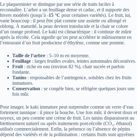
Le plaqueminier se distingue par une série de traits faciles à
reconnaître. L’arbre a un feuillage dense et caduc, et il supporte des
hivers modérés (jusqu’à
-15 °C
pour certaines variétés). Le fruit, lui,
varie beaucoup : il peut être plat comme une assiette ou allongé et
oblong. À maturité, la peau devient translucide et la chair se colore
d’un orange profond. Le kaki est climactérique : il continue de mûrir
après la récolte. Cela signifie qu’on peut accélérer le mûrissement en
l’entourant d’un fruit producteur d’éthylène, comme une pomme.
Taille de l’arbre
: 5–10 m en moyenne.
Feuillage
: larges feuilles ovales, teintes automnales décoratives.
Fruit
: riche en eau (environ 82 %), chair sucrée et parfois
fondante.
Tanins
: responsables de l’astringence, solubles chez les fruits
immatures.
Conservation
: se congèle bien, se réfrigère quelques jours une
fois mûr.
Pour imager, le kaki immature peut surprendre comme un verre d’eau
fortement tannique : il pince la bouche. Une fois mûr, il devient doux et
soyeux, un peu comme une crème de fruit. Les tanins disparaissent au
blettissement naturel ou après traitements post-récolte (CO₂, éthanol)
utilisés commercialement. Enfin, la présence ou l’absence de pépins
dépend des variétés et de la pollinisation : certains fruits sont apyrènes