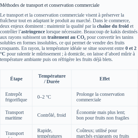
Méthodes de transport et conservation commerciale
Le transport et la conservation commerciale visent à préserver la
fraîcheur tout en adaptant le produit au marché. Dans le commerce,
deux enjeux dominent : maintenir la qualité par la
chaîne du froid
et
contrôler l’
astringence
lorsque nécessaire. Beaucoup de kakis destinés
aux rayons subissent un
traitement au CO₂
pour convertir les tanins
solubles en formes insolubles, ce qui permet de vendre des fruits
croquants. En rayon, la température idéale se situe souvent entre
0 et 2
°C
pour ralentir le mûrissement ; à domicile, on laisse d’abord mûrir à
température ambiante puis on réfrigère les fruits déjà blets.
Température
Étape
Effet
/ Durée
Entrepôt
Prolonge la conservation
0–2 °C
frigorifique
commerciale
Transport
Économie mais plus lent;
Contrôlé, froid
maritime
bon pour fruits non fragiles
Rapide,
Coûteux; utilisé pour
Transport
températures
marchés exigeants ou fruits