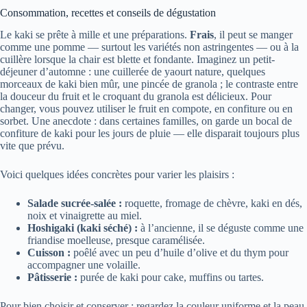
Consommation, recettes et conseils de dégustation
Le kaki se prête à mille et une préparations.
Frais
, il peut se manger
comme une pomme — surtout les variétés non astringentes — ou à la
cuillère lorsque la chair est blette et fondante. Imaginez un petit-
déjeuner d’automne : une cuillerée de yaourt nature, quelques
morceaux de kaki bien mûr, une pincée de granola ; le contraste entre
la douceur du fruit et le croquant du granola est délicieux. Pour
changer, vous pouvez utiliser le fruit en compote, en confiture ou en
sorbet. Une anecdote : dans certaines familles, on garde un bocal de
confiture de kaki pour les jours de pluie — elle disparait toujours plus
vite que prévu.
Voici quelques idées concrètes pour varier les plaisirs :
Salade sucrée-salée :
roquette, fromage de chèvre, kaki en dés,
noix et vinaigrette au miel.
Hoshigaki (kaki séché) :
à l’ancienne, il se déguste comme une
friandise moelleuse, presque caramélisée.
Cuisson :
poêlé avec un peu d’huile d’olive et du thym pour
accompagner une volaille.
Pâtisserie :
purée de kaki pour cake, muffins ou tartes.
Pour bien choisir et conserver : regardez la couleur uniforme et la peau