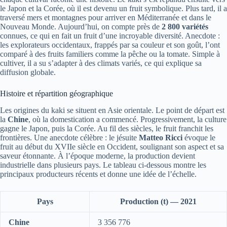
le Japon et la Corée, où il est devenu un fruit symbolique. Plus tard, il a
traversé mers et montagnes pour arriver en Méditerranée et dans le
Nouveau Monde. Aujourd’hui, on compte près de
2 800 variétés
connues, ce qui en fait un fruit d’une incroyable diversité. Anecdote :
les explorateurs occidentaux, frappés par sa couleur et son goût, l’ont
comparé à des fruits familiers comme la pêche ou la tomate. Simple à
cultiver, il a su s’adapter à des climats variés, ce qui explique sa
diffusion globale.
Histoire et répartition géographique
Les origines du kaki se situent en Asie orientale. Le point de départ est
la
Chine
, où la domestication a commencé. Progressivement, la culture
gagne le Japon, puis la Corée. Au fil des siècles, le fruit franchit les
frontières. Une anecdote célèbre : le jésuite
Matteo Ricci
évoque le
fruit au début du XVIIe siècle en Occident, soulignant son aspect et sa
saveur étonnante. À l’époque moderne, la production devient
industrielle dans plusieurs pays. Le tableau ci-dessous montre les
principaux producteurs récents et donne une idée de l’échelle.
Pays
Production (t) — 2021
Chine
3 356 776