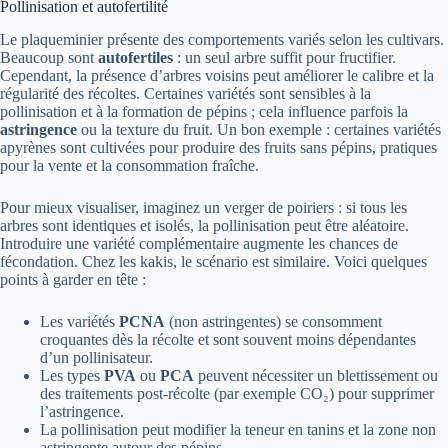
Pollinisation et autofertilité
Le plaqueminier présente des comportements variés selon les cultivars.
Beaucoup sont
autofertiles
: un seul arbre suffit pour fructifier.
Cependant, la présence d’arbres voisins peut améliorer le calibre et la
régularité des récoltes. Certaines variétés sont sensibles à la
pollinisation et à la formation de pépins ; cela influence parfois la
astringence
ou la texture du fruit. Un bon exemple : certaines variétés
apyrènes sont cultivées pour produire des fruits sans pépins, pratiques
pour la vente et la consommation fraîche.
Pour mieux visualiser, imaginez un verger de poiriers : si tous les
arbres sont identiques et isolés, la pollinisation peut être aléatoire.
Introduire une variété complémentaire augmente les chances de
fécondation. Chez les kakis, le scénario est similaire. Voici quelques
points à garder en tête :
Les variétés
PCNA
(non astringentes) se consomment
croquantes dès la récolte et sont souvent moins dépendantes
d’un pollinisateur.
Les types
PVA
ou
PCA
peuvent nécessiter un blettissement ou
des traitements post-récolte (par exemple CO₂) pour supprimer
l’astringence.
La pollinisation peut modifier la teneur en tanins et la zone non
astringente autour des pépins.