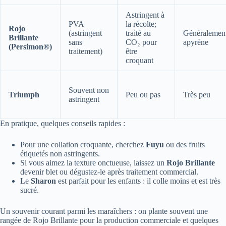
Astringent à
PVA
la récolte;
Rojo
(astringent
traité au
Généralemen
Brillante
sans
CO₂ pour
apyrène
(Persimon®)
traitement)
être
croquant
Souvent non
Triumph
Peu ou pas
Très peu
astringent
En pratique, quelques conseils rapides :
Pour une collation croquante, cherchez
Fuyu
ou des fruits
étiquetés non astringents.
Si vous aimez la texture onctueuse, laissez un
Rojo Brillante
devenir blet ou dégustez-le après traitement commercial.
Le
Sharon
est parfait pour les enfants : il colle moins et est très
sucré.
Un souvenir courant parmi les maraîchers : on plante souvent une
rangée de Rojo Brillante pour la production commerciale et quelques