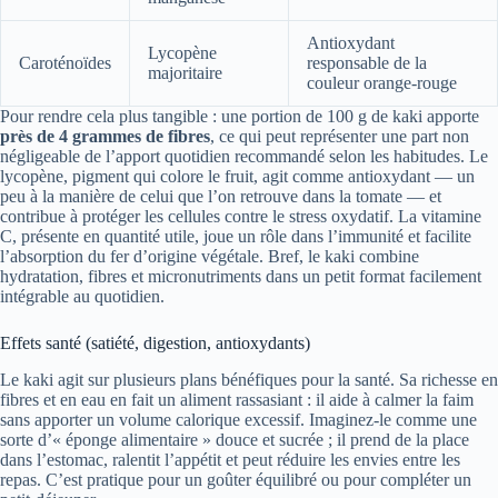
Antioxydant
Lycopène
Caroténoïdes
responsable de la
majoritaire
couleur orange-rouge
Pour rendre cela plus tangible : une portion de 100 g de kaki apporte
près de 4 grammes de fibres
, ce qui peut représenter une part non
négligeable de l’apport quotidien recommandé selon les habitudes. Le
lycopène, pigment qui colore le fruit, agit comme antioxydant — un
peu à la manière de celui que l’on retrouve dans la tomate — et
contribue à protéger les cellules contre le stress oxydatif. La vitamine
C, présente en quantité utile, joue un rôle dans l’immunité et facilite
l’absorption du fer d’origine végétale. Bref, le kaki combine
hydratation, fibres et micronutriments dans un petit format facilement
intégrable au quotidien.
Effets santé (satiété, digestion, antioxydants)
Le kaki agit sur plusieurs plans bénéfiques pour la santé. Sa richesse en
fibres et en eau en fait un aliment rassasiant : il aide à calmer la faim
sans apporter un volume calorique excessif. Imaginez-le comme une
sorte d’« éponge alimentaire » douce et sucrée ; il prend de la place
dans l’estomac, ralentit l’appétit et peut réduire les envies entre les
repas. C’est pratique pour un goûter équilibré ou pour compléter un