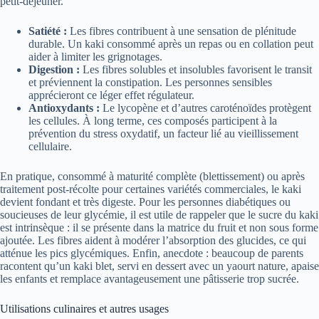
petit-déjeuner.
Satiété :
Les fibres contribuent à une sensation de plénitude
durable. Un kaki consommé après un repas ou en collation peut
aider à limiter les grignotages.
Digestion :
Les fibres solubles et insolubles favorisent le transit
et préviennent la constipation. Les personnes sensibles
apprécieront ce léger effet régulateur.
Antioxydants :
Le lycopène et d’autres caroténoïdes protègent
les cellules. À long terme, ces composés participent à la
prévention du stress oxydatif, un facteur lié au vieillissement
cellulaire.
En pratique, consommé à maturité complète (blettissement) ou après
traitement post-récolte pour certaines variétés commerciales, le kaki
devient fondant et très digeste. Pour les personnes diabétiques ou
soucieuses de leur glycémie, il est utile de rappeler que le sucre du kaki
est intrinsèque : il se présente dans la matrice du fruit et non sous forme
ajoutée. Les fibres aident à modérer l’absorption des glucides, ce qui
atténue les pics glycémiques. Enfin, anecdote : beaucoup de parents
racontent qu’un kaki blet, servi en dessert avec un yaourt nature, apaise
les enfants et remplace avantageusement une pâtisserie trop sucrée.
Utilisations culinaires et autres usages