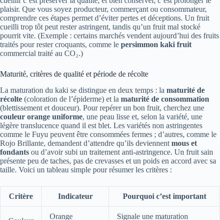
cueillir c’est préserver la qualité, et bien conserver, c’est prolonger le
plaisir. Que vous soyez producteur, commerçant ou consommateur,
comprendre ces étapes permet d’éviter pertes et déceptions. Un fruit
cueilli trop tôt peut rester astringent, tandis qu’un fruit mal stocké
pourrit vite. (Exemple : certains marchés vendent aujourd’hui des fruits
traités pour rester croquants, comme le
persimmon kaki fruit
commercial traité au CO₂.)
Maturité, critères de qualité et période de récolte
La maturation du kaki se distingue en deux temps : la
maturité de
récolte
(coloration de l’épiderme) et la
maturité de consommation
(blettissement et douceur). Pour repérer un bon fruit, cherchez une
couleur orange uniforme
, une peau lisse et, selon la variété, une
légère translucence quand il est blet. Les variétés non astringentes
comme le Fuyu peuvent être consommées fermes ; d’autres, comme le
Rojo Brillante, demandent d’attendre qu’ils deviennent
mous et
fondants
ou d’avoir subi un traitement anti-astringence. Un fruit sain
présente peu de taches, pas de crevasses et un poids en accord avec sa
taille. Voici un tableau simple pour résumer les critères :
Critère
Indicateur
Pourquoi c’est important
Orange
Signale une maturation