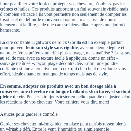
Pour peaufiner votre look et protéger vos cheveux, n’oubliez pas les
crèmes et huiles. Ces produits apportent un fini souvent invisible mais
ô combien efficace ! Ils vont permettre non seulement de dompter les
frisottis et de définir le mouvement naturel, mais aussi de nourrir
intensément la fibre, telle une caresse bienveillante après une journée
harassante.
La cire coiffante Lightwork de Slick Gorilla est un exemple parfait
pour qui veut
tenir son style sans rigidité
, avec une tenue légère et
naturelle. Vous préférez un effet plus sauvage, mais maîtrisé ? Le spray
au sel de mer, avec sa texture facile à appliquer, donne un effet «
sauvage maîtrisé », façon plage décontractée. Enfin, une poudre
coiffante est une alternative pour ceux qui cherchent du volume sans
effort, idéale quand on manque de temps mais pas de style.
En somme, adopter ces produits avec un bon dosage aide à
conserver une chevelure mi-longue brillante, structurée, et surtout
pleine de vie.
Pensez à toujours tester en petite quantité et ajuster selon
les réactions de vos cheveux. Votre crinière vous dira merci !
Astuces pour garder le contrôle
Garder ses cheveux mi-longs bien en place peut parfois ressembler à
un véritable défi. Entre le vent, l’humidité ou simplement le