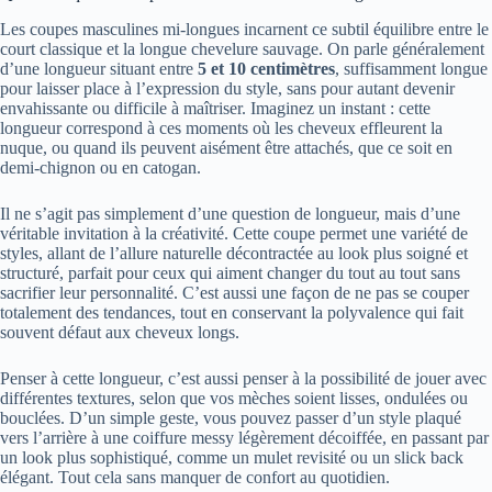
Les coupes masculines mi-longues incarnent ce subtil équilibre entre le
court classique et la longue chevelure sauvage. On parle généralement
d’une longueur situant entre
5 et 10 centimètres
, suffisamment longue
pour laisser place à l’expression du style, sans pour autant devenir
envahissante ou difficile à maîtriser. Imaginez un instant : cette
longueur correspond à ces moments où les cheveux effleurent la
nuque, ou quand ils peuvent aisément être attachés, que ce soit en
demi-chignon ou en catogan.
Il ne s’agit pas simplement d’une question de longueur, mais d’une
véritable invitation à la créativité. Cette coupe permet une variété de
styles, allant de l’allure naturelle décontractée au look plus soigné et
structuré, parfait pour ceux qui aiment changer du tout au tout sans
sacrifier leur personnalité. C’est aussi une façon de ne pas se couper
totalement des tendances, tout en conservant la polyvalence qui fait
souvent défaut aux cheveux longs.
Penser à cette longueur, c’est aussi penser à la possibilité de jouer avec
différentes textures, selon que vos mèches soient lisses, ondulées ou
bouclées. D’un simple geste, vous pouvez passer d’un style plaqué
vers l’arrière à une coiffure messy légèrement décoiffée, en passant par
un look plus sophistiqué, comme un mulet revisité ou un slick back
élégant. Tout cela sans manquer de confort au quotidien.