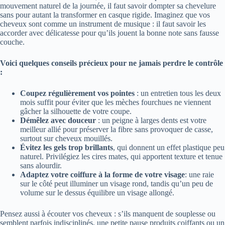
mouvement naturel de la journée, il faut savoir dompter sa chevelure
sans pour autant la transformer en casque rigide. Imaginez que vos
cheveux sont comme un instrument de musique : il faut savoir les
accorder avec délicatesse pour qu’ils jouent la bonne note sans fausse
couche.
Voici quelques conseils précieux pour ne jamais perdre le contrôle
:
Coupez régulièrement vos pointes
: un entretien tous les deux
mois suffit pour éviter que les mèches fourchues ne viennent
gâcher la silhouette de votre coupe.
Démêlez avec douceur
: un peigne à larges dents est votre
meilleur allié pour préserver la fibre sans provoquer de casse,
surtout sur cheveux mouillés.
Évitez les gels trop brillants
, qui donnent un effet plastique peu
naturel. Privilégiez les cires mates, qui apportent texture et tenue
sans alourdir.
Adaptez votre coiffure à la forme de votre visage
: une raie
sur le côté peut illuminer un visage rond, tandis qu’un peu de
volume sur le dessus équilibre un visage allongé.
Pensez aussi à écouter vos cheveux : s’ils manquent de souplesse ou
semblent parfois indisciplinés, une petite pause produits coiffants ou un