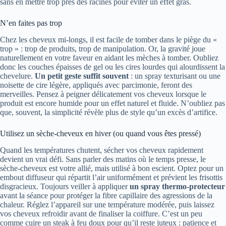
sans en mettre trop près des racines pour éviter un effet gras.
N’en faites pas trop
Chez les cheveux mi-longs, il est facile de tomber dans le piège du «
trop » : trop de produits, trop de manipulation. Or, la gravité joue
naturellement en votre faveur en aidant les mèches à tomber. Oubliez
donc les couches épaisses de gel ou les cires lourdes qui alourdissent la
chevelure.
Un petit geste suffit souvent
: un spray texturisant ou une
noisette de cire légère, appliqués avec parcimonie, feront des
merveilles. Pensez à peigner délicatement vos cheveux lorsque le
produit est encore humide pour un effet naturel et fluide. N’oubliez pas
que, souvent, la simplicité révèle plus de style qu’un excès d’artifice.
Utilisez un sèche-cheveux en hiver (ou quand vous êtes pressé)
Quand les températures chutent, sécher vos cheveux rapidement
devient un vrai défi. Sans parler des matins où le temps presse, le
sèche-cheveux est votre allié, mais utilisé à bon escient. Optez pour un
embout diffuseur qui répartit l’air uniformément et prévient les frisottis
disgracieux. Toujours veiller à appliquer
un spray thermo-protecteur
avant la séance pour protéger la fibre capillaire des agressions de la
chaleur. Réglez l’appareil sur une température modérée, puis laissez
vos cheveux refroidir avant de finaliser la coiffure. C’est un peu
comme cuire un steak à feu doux pour qu’il reste juteux : patience et