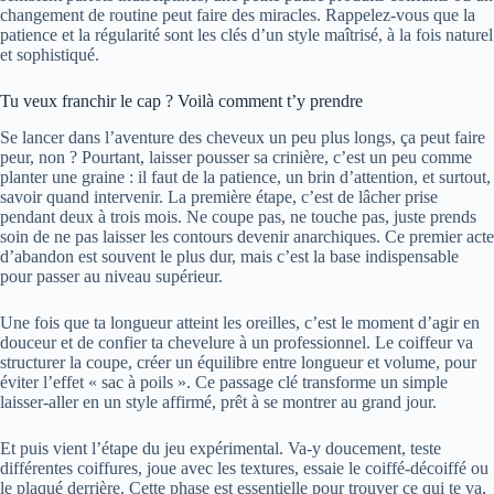
changement de routine peut faire des miracles. Rappelez-vous que la
patience et la régularité sont les clés d’un style maîtrisé, à la fois naturel
et sophistiqué.
Tu veux franchir le cap ? Voilà comment t’y prendre
Se lancer dans l’aventure des cheveux un peu plus longs, ça peut faire
peur, non ? Pourtant, laisser pousser sa crinière, c’est un peu comme
planter une graine : il faut de la patience, un brin d’attention, et surtout,
savoir quand intervenir. La première étape, c’est de lâcher prise
pendant deux à trois mois. Ne coupe pas, ne touche pas, juste prends
soin de ne pas laisser les contours devenir anarchiques. Ce premier acte
d’abandon est souvent le plus dur, mais c’est la base indispensable
pour passer au niveau supérieur.
Une fois que ta longueur atteint les oreilles, c’est le moment d’agir en
douceur et de confier ta chevelure à un professionnel. Le coiffeur va
structurer la coupe, créer un équilibre entre longueur et volume, pour
éviter l’effet « sac à poils ». Ce passage clé transforme un simple
laisser-aller en un style affirmé, prêt à se montrer au grand jour.
Et puis vient l’étape du jeu expérimental. Va-y doucement, teste
différentes coiffures, joue avec les textures, essaie le coiffé-décoiffé ou
le plaqué derrière. Cette phase est essentielle pour trouver ce qui te va,