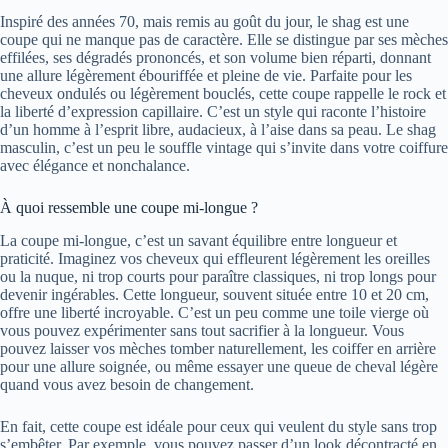
Inspiré des années 70, mais remis au goût du jour, le shag est une
coupe qui ne manque pas de caractère. Elle se distingue par ses mèches
effilées, ses dégradés prononcés, et son volume bien réparti, donnant
une allure légèrement ébouriffée et pleine de vie. Parfaite pour les
cheveux ondulés ou légèrement bouclés, cette coupe rappelle le rock et
la liberté d’expression capillaire. C’est un style qui raconte l’histoire
d’un homme à l’esprit libre, audacieux, à l’aise dans sa peau. Le shag
masculin, c’est un peu le souffle vintage qui s’invite dans votre coiffure
avec élégance et nonchalance.
À quoi ressemble une coupe mi-longue ?
La coupe mi-longue, c’est un savant équilibre entre longueur et
praticité. Imaginez vos cheveux qui effleurent légèrement les oreilles
ou la nuque, ni trop courts pour paraître classiques, ni trop longs pour
devenir ingérables. Cette longueur, souvent située entre 10 et 20 cm,
offre une liberté incroyable. C’est un peu comme une toile vierge où
vous pouvez expérimenter sans tout sacrifier à la longueur. Vous
pouvez laisser vos mèches tomber naturellement, les coiffer en arrière
pour une allure soignée, ou même essayer une queue de cheval légère
quand vous avez besoin de changement.
En fait, cette coupe est idéale pour ceux qui veulent du style sans trop
s’embêter. Par exemple, vous pouvez passer d’un look décontracté en