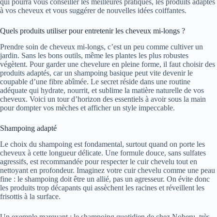
qui pourra vous conseiller les meilleures pratiques, les produits adaptés
à vos cheveux et vous suggérer de nouvelles idées coiffantes.
Quels produits utiliser pour entretenir les cheveux mi-longs ?
Prendre soin de cheveux mi-longs, c’est un peu comme cultiver un
jardin. Sans les bons outils, même les plantes les plus robustes
végètent. Pour garder une chevelure en pleine forme, il faut choisir des
produits adaptés, car un shampoing basique peut vite devenir le
coupable d’une fibre abîmée. Le secret réside dans une routine
adéquate qui hydrate, nourrit, et sublime la matière naturelle de vos
cheveux. Voici un tour d’horizon des essentiels à avoir sous la main
pour dompter vos mèches et afficher un style impeccable.
Shampoing adapté
Le choix du shampoing est fondamental, surtout quand on porte les
cheveux à cette longueur délicate. Une formule douce, sans sulfates
agressifs, est recommandée pour respecter le cuir chevelu tout en
nettoyant en profondeur. Imaginez votre cuir chevelu comme une peau
fine : le shampoing doit être un allié, pas un agresseur. On évite donc
les produits trop décapants qui assèchent les racines et réveillent les
frisottis à la surface.
Un exemple marquant : le shampoing quotidien de chez Noberu, très