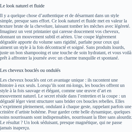
Le look naturel et fluide
Il y a quelque chose d’authentique et de désarmant dans un style
simple, presque sans effort. Ce look naturel et fluide met en valeur la
texture brute de la chevelure, laissant tomber les mèches avec légèreté.
Imaginez un vent printanier qui caresse doucement vos cheveux,
donnant un mouvement subtil et aérien. Une coupe légèrement
dégradée apporte du volume sans rigidité, parfaite pour ceux qui
aiment un style à la fois décontracté et soigné. Sans produits lourds,
juste un bon shampooing et une touche de soin hydratant, et vous voilà
prêt à affronter la journée avec un charme tranquille et spontané.
Les cheveux bouclés ou ondulés
Les cheveux bouclés ont cet avantage unique : ils racontent une
histoire à eux seuls. Lorsqu’ils sont mi-longs, les boucles offrent un
style à la fois sauvage et élégant, comme une œuvre d’art en
mouvement naturel. Le secret réside dans l’entretien et la coupe : un
dégradé léger vient structurer sans brider ces boucles rebelles. Elles
s’expriment pleinement, ondulant à chaque geste, rappelant parfois une
crinière d’artiste bohème. Pour garder cette belle dynamique, quelques
soins nourrissants sont indispensables, nourrissant la fibre sans alourdir.
Le résultat ? Un look séduisant, presque magnétique, qui ne passe
jamais inaperçu.