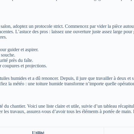
le salon, adoptez un protocole strict. Commencez par vider la pièce autou
djacentes. L’astuce des pros : laissez une ouverture juste assez large pou
res.
our guider et aspirer.
a souche.
rité près du faîte.
r coupures et projections.
tuiles humides et a dû renoncer. Depuis, il jure que travailler à deux et 
 vérifiez la météo : une toiture humide transforme n’importe quelle opérat
té du chantier. Voici une liste claire et utile, suivie d’un tableau récapi
 les travaux, assurez-vous d’avoir tous les éléments à portée de main. R
Utilité