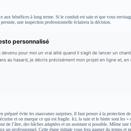
ce aux bénéfices à long terme. Si le conduit est sain et que vous envisa
 persiste, une inspection professionnelle éclairera la décision.
esto personnalisé
 devenu pour moi un vrai allié quand il s’agit de lancer un chan
ns au hasard, je décris précisément mon projet en ligne et, en 
éparé évite les mauvaises surprises. Il faut penser à la protection des l
e et on marque ce qui est fragile. Ici, la suie et le bistre sont les « ob
ur de l’âtre, des bâches adaptées et un assistant si possible. Même une
tez un professionnel. Cette étape initiale vous fera gagner du temps et pr