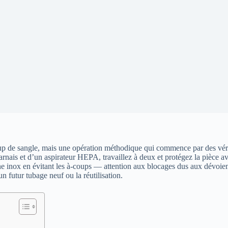
oup de sangle, mais une opération méthodique qui commence par des véri
ais et d’un aspirateur HEPA, travaillez à deux et protégez la pièce ave
gaine inox en évitant les à-coups — attention aux blocages dus aux dévoiem
un futur tubage neuf ou la réutilisation.