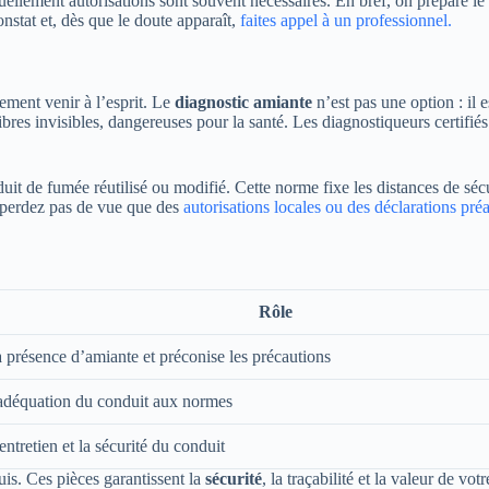
tuellement autorisations sont souvent nécessaires. En bref, on prépare l
tat et, dès que le doute apparaît,
faites appel à un professionnel.
ment venir à l’esprit. Le
diagnostic amiante
n’est pas une option : il 
ibres invisibles, dangereuses pour la santé. Les diagnostiqueurs certifiés
it de fumée réutilisé ou modifié. Cette norme fixe les distances de sécur
e perdez pas de vue que des
autorisations locales ou des déclarations pré
Rôle
a présence d’amiante et préconise les précautions
’adéquation du conduit aux normes
’entretien et la sécurité du conduit
is. Ces pièces garantissent la
sécurité
, la traçabilité et la valeur de votr