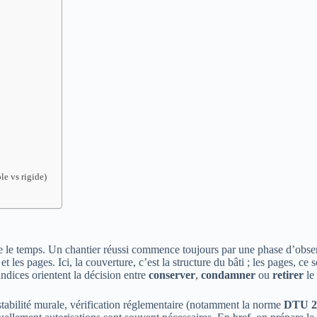
le vs rigide)
re le temps. Un chantier réussi commence toujours par une phase d’obser
et les pages. Ici, la couverture, c’est la structure du bâti ; les pages, ce
indices orientent la décision entre
conserver
,
condamner
ou
retirer
le
 stabilité murale, vérification réglementaire (notamment la norme
DTU 2