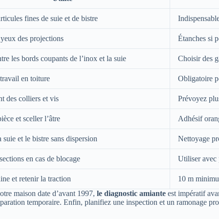
articules fines de suie et de bistre
Indispensable
 yeux des projections
Étanches si p
tre les bords coupants de l’inox et la suie
Choisir des g
travail en toiture
Obligatoire p
 des colliers et vis
Prévoyez plus
ièce et sceller l’âtre
Adhésif oran
 suie et le bistre sans dispersion
Nettoyage pro
sections en cas de blocage
Utiliser avec
ne et retenir la traction
10 m minimu
 votre maison date d’avant 1997,
le diagnostic amiante
est impératif ava
éparation temporaire. Enfin, planifiez une inspection et un ramonage prof