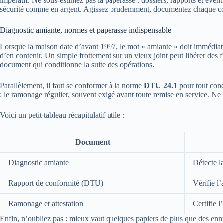
impératif. Ne sous-estimez pas la paperasse : dossiers, rapports et éven
sécurité comme en argent. Agissez prudemment, documentez chaque cons
Diagnostic amiante, normes et paperasse indispensable
Lorsque la maison date d’avant 1997, le mot « amiante » doit immédiate
d’en contenir. Un simple frottement sur un vieux joint peut libérer des f
document qui conditionne la suite des opérations.
Parallèlement, il faut se conformer à la norme
DTU 24.1
pour tout condu
: le ramonage régulier, souvent exigé avant toute remise en service. N
Voici un petit tableau récapitulatif utile :
Document
Diagnostic amiante
Détecte l
Rapport de conformité (DTU)
Vérifie l
Ramonage et attestation
Certifie l
Enfin, n’oubliez pas : mieux vaut quelques papiers de plus que des ennu