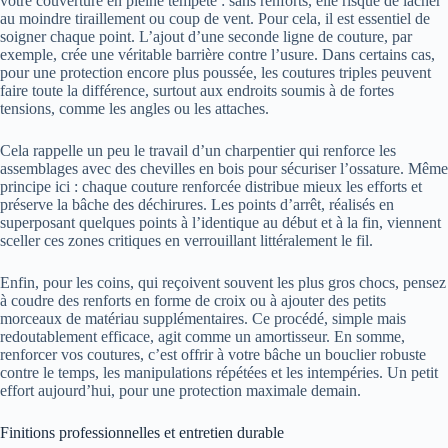
votre couverture en pleine tempête : sans renforts, elle risque de lâcher
au moindre tiraillement ou coup de vent. Pour cela, il est essentiel de
soigner chaque point. L’ajout d’une seconde ligne de couture, par
exemple, crée une véritable barrière contre l’usure. Dans certains cas,
pour une protection encore plus poussée, les coutures triples peuvent
faire toute la différence, surtout aux endroits soumis à de fortes
tensions, comme les angles ou les attaches.
Cela rappelle un peu le travail d’un charpentier qui renforce les
assemblages avec des chevilles en bois pour sécuriser l’ossature. Même
principe ici : chaque couture renforcée distribue mieux les efforts et
préserve la bâche des déchirures. Les points d’arrêt, réalisés en
superposant quelques points à l’identique au début et à la fin, viennent
sceller ces zones critiques en verrouillant littéralement le fil.
Enfin, pour les coins, qui reçoivent souvent les plus gros chocs, pensez
à coudre des renforts en forme de croix ou à ajouter des petits
morceaux de matériau supplémentaires. Ce procédé, simple mais
redoutablement efficace, agit comme un amortisseur. En somme,
renforcer vos coutures, c’est offrir à votre bâche un bouclier robuste
contre le temps, les manipulations répétées et les intempéries. Un petit
effort aujourd’hui, pour une protection maximale demain.
Finitions professionnelles et entretien durable