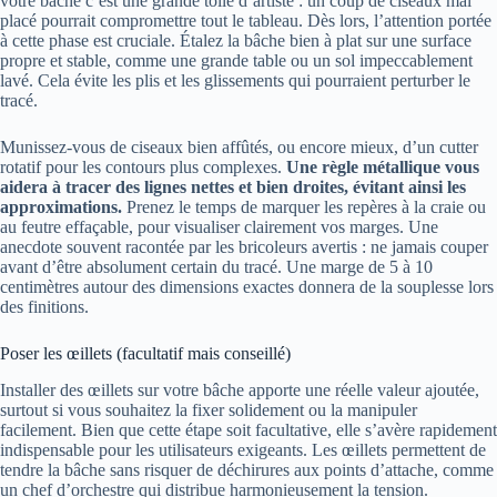
votre bâche c’est une grande toile d’artiste : un coup de ciseaux mal
placé pourrait compromettre tout le tableau. Dès lors, l’attention portée
à cette phase est cruciale. Étalez la bâche bien à plat sur une surface
propre et stable, comme une grande table ou un sol impeccablement
lavé. Cela évite les plis et les glissements qui pourraient perturber le
tracé.
Munissez-vous de ciseaux bien affûtés, ou encore mieux, d’un cutter
rotatif pour les contours plus complexes.
Une règle métallique vous
aidera à tracer des lignes nettes et bien droites, évitant ainsi les
approximations.
Prenez le temps de marquer les repères à la craie ou
au feutre effaçable, pour visualiser clairement vos marges. Une
anecdote souvent racontée par les bricoleurs avertis : ne jamais couper
avant d’être absolument certain du tracé. Une marge de 5 à 10
centimètres autour des dimensions exactes donnera de la souplesse lors
des finitions.
Poser les œillets (facultatif mais conseillé)
Installer des œillets sur votre bâche apporte une réelle valeur ajoutée,
surtout si vous souhaitez la fixer solidement ou la manipuler
facilement. Bien que cette étape soit facultative, elle s’avère rapidement
indispensable pour les utilisateurs exigeants. Les œillets permettent de
tendre la bâche sans risquer de déchirures aux points d’attache, comme
un chef d’orchestre qui distribue harmonieusement la tension.