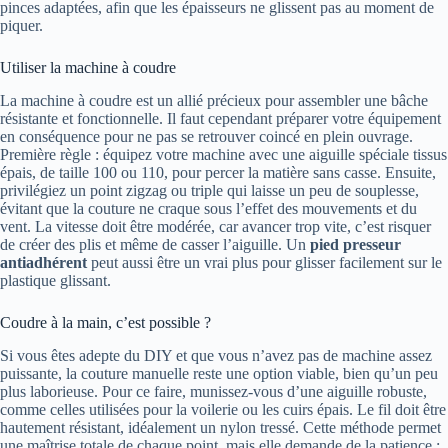
pinces adaptées, afin que les épaisseurs ne glissent pas au moment de
piquer.
Utiliser la machine à coudre
La machine à coudre est un allié précieux pour assembler une bâche
résistante et fonctionnelle. Il faut cependant préparer votre équipement
en conséquence pour ne pas se retrouver coincé en plein ouvrage.
Première règle : équipez votre machine avec une aiguille spéciale tissus
épais, de taille 100 ou 110, pour percer la matière sans casse. Ensuite,
privilégiez un point zigzag ou triple qui laisse un peu de souplesse,
évitant que la couture ne craque sous l’effet des mouvements et du
vent. La vitesse doit être modérée, car avancer trop vite, c’est risquer
de créer des plis et même de casser l’aiguille. Un
pied presseur
antiadhérent
peut aussi être un vrai plus pour glisser facilement sur le
plastique glissant.
Coudre à la main, c’est possible ?
Si vous êtes adepte du DIY et que vous n’avez pas de machine assez
puissante, la couture manuelle reste une option viable, bien qu’un peu
plus laborieuse. Pour ce faire, munissez-vous d’une aiguille robuste,
comme celles utilisées pour la voilerie ou les cuirs épais. Le fil doit être
hautement résistant, idéalement un nylon tressé. Cette méthode permet
une maîtrise totale de chaque point, mais elle demande de la patience :