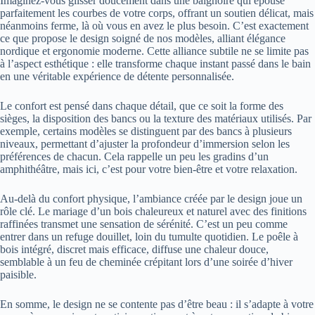
Imaginez-vous glisser doucement dans une baignoire qui épouse
parfaitement les courbes de votre corps, offrant un soutien délicat, mais
néanmoins ferme, là où vous en avez le plus besoin. C’est exactement
ce que propose le design soigné de nos modèles, alliant élégance
nordique et ergonomie moderne. Cette alliance subtile ne se limite pas
à l’aspect esthétique : elle transforme chaque instant passé dans le bain
en une véritable expérience de détente personnalisée.
Le confort est pensé dans chaque détail, que ce soit la forme des
sièges, la disposition des bancs ou la texture des matériaux utilisés. Par
exemple, certains modèles se distinguent par des bancs à plusieurs
niveaux, permettant d’ajuster la profondeur d’immersion selon les
préférences de chacun. Cela rappelle un peu les gradins d’un
amphithéâtre, mais ici, c’est pour votre bien-être et votre relaxation.
Au-delà du confort physique, l’ambiance créée par le design joue un
rôle clé. Le mariage d’un bois chaleureux et naturel avec des finitions
raffinées transmet une sensation de sérénité. C’est un peu comme
entrer dans un refuge douillet, loin du tumulte quotidien. Le poêle à
bois intégré, discret mais efficace, diffuse une chaleur douce,
semblable à un feu de cheminée crépitant lors d’une soirée d’hiver
paisible.
En somme, le design ne se contente pas d’être beau : il s’adapte à votre