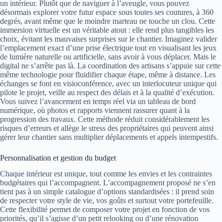
un intérieur. Plutôt que de naviguer à l’aveugle, vous pouvez
désormais explorer votre futur espace sous toutes ses coutures, à 360
degrés, avant même que le moindre marteau ne touche un clou. Cette
immersion virtuelle est un véritable atout : elle rend plus tangibles les
choix, évitant les mauvaises surprises sur le chantier. Imaginez valider
l’emplacement exact d’une prise électrique tout en visualisant les jeux
de lumière naturelle ou artificielle, sans avoir à vous déplacer. Mais le
digital ne s’arrête pas là. La coordination des artisans s’appuie sur cette
même technologie pour fluidifier chaque étape, même à distance. Les
échanges se font en visioconférence, avec un interlocuteur unique qui
pilote le projet, veille au respect des délais et à la qualité d’exécution.
Vous suivez l’avancement en temps réel via un tableau de bord
numérique, où photos et rapports viennent rassurer quant à la
progression des travaux. Cette méthode réduit considérablement les
risques d’erreurs et allège le stress des propriétaires qui peuvent ainsi
gérer leur chantier sans multiplier déplacements et appels intempestifs.
Personnalisation et gestion du budget
Chaque intérieur est unique, tout comme les envies et les contraintes
budgétaires qui l’accompagnent. L’accompagnement proposé ne s’en
tient pas à un simple catalogue d’options standardisées : il prend soin
de respecter votre style de vie, vos goûts et surtout votre portefeuille.
Cette flexibilité permet de composer votre projet en fonction de vos
priorités, qu’il s’agisse d’un petit relooking ou d’une rénovation