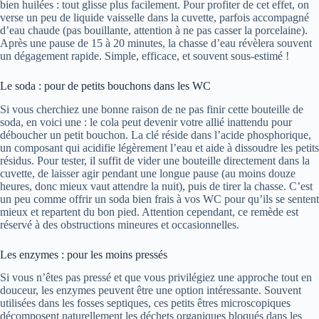
bien huilées : tout glisse plus facilement. Pour profiter de cet effet, on
verse un peu de liquide vaisselle dans la cuvette, parfois accompagné
d’eau chaude (pas bouillante, attention à ne pas casser la porcelaine).
Après une pause de 15 à 20 minutes, la chasse d’eau révèlera souvent
un dégagement rapide. Simple, efficace, et souvent sous-estimé !
Le soda : pour de petits bouchons dans les WC
Si vous cherchiez une bonne raison de ne pas finir cette bouteille de
soda, en voici une : le cola peut devenir votre allié inattendu pour
déboucher un petit bouchon. La clé réside dans l’acide phosphorique,
un composant qui acidifie légèrement l’eau et aide à dissoudre les petits
résidus. Pour tester, il suffit de vider une bouteille directement dans la
cuvette, de laisser agir pendant une longue pause (au moins douze
heures, donc mieux vaut attendre la nuit), puis de tirer la chasse. C’est
un peu comme offrir un soda bien frais à vos WC pour qu’ils se sentent
mieux et repartent du bon pied. Attention cependant, ce remède est
réservé à des obstructions mineures et occasionnelles.
Les enzymes : pour les moins pressés
Si vous n’êtes pas pressé et que vous privilégiez une approche tout en
douceur, les enzymes peuvent être une option intéressante. Souvent
utilisées dans les fosses septiques, ces petits êtres microscopiques
décomposent naturellement les déchets organiques bloqués dans les