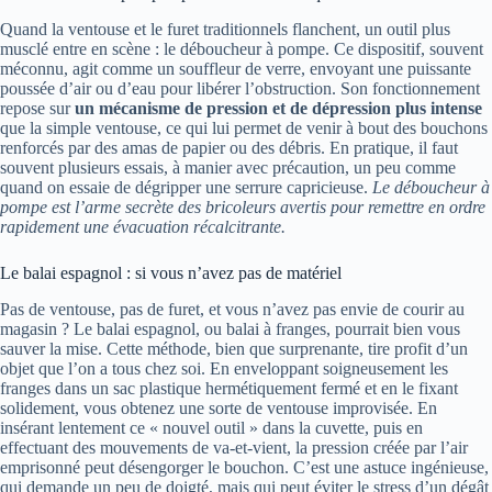
Quand la ventouse et le furet traditionnels flanchent, un outil plus
musclé entre en scène : le déboucheur à pompe. Ce dispositif, souvent
méconnu, agit comme un souffleur de verre, envoyant une puissante
poussée d’air ou d’eau pour libérer l’obstruction. Son fonctionnement
repose sur
un mécanisme de pression et de dépression plus intense
que la simple ventouse, ce qui lui permet de venir à bout des bouchons
renforcés par des amas de papier ou des débris. En pratique, il faut
souvent plusieurs essais, à manier avec précaution, un peu comme
quand on essaie de dégripper une serrure capricieuse.
Le déboucheur à
pompe est l’arme secrète des bricoleurs avertis pour remettre en ordre
rapidement une évacuation récalcitrante.
Le balai espagnol : si vous n’avez pas de matériel
Pas de ventouse, pas de furet, et vous n’avez pas envie de courir au
magasin ? Le balai espagnol, ou balai à franges, pourrait bien vous
sauver la mise. Cette méthode, bien que surprenante, tire profit d’un
objet que l’on a tous chez soi. En enveloppant soigneusement les
franges dans un sac plastique hermétiquement fermé et en le fixant
solidement, vous obtenez une sorte de ventouse improvisée. En
insérant lentement ce « nouvel outil » dans la cuvette, puis en
effectuant des mouvements de va-et-vient, la pression créée par l’air
emprisonné peut désengorger le bouchon. C’est une astuce ingénieuse,
qui demande un peu de doigté, mais qui peut éviter le stress d’un dégât