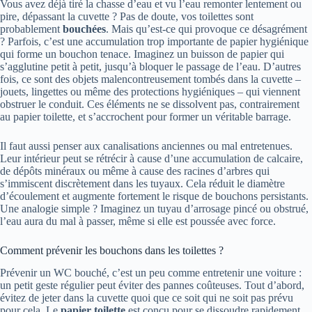
Vous avez déjà tiré la chasse d’eau et vu l’eau remonter lentement ou
pire, dépassant la cuvette ? Pas de doute, vos toilettes sont
probablement
bouchées
. Mais qu’est-ce qui provoque ce désagrément
? Parfois, c’est une accumulation trop importante de papier hygiénique
qui forme un bouchon tenace. Imaginez un buisson de papier qui
s’agglutine petit à petit, jusqu’à bloquer le passage de l’eau. D’autres
fois, ce sont des objets malencontreusement tombés dans la cuvette –
jouets, lingettes ou même des protections hygiéniques – qui viennent
obstruer le conduit. Ces éléments ne se dissolvent pas, contrairement
au papier toilette, et s’accrochent pour former un véritable barrage.
Il faut aussi penser aux canalisations anciennes ou mal entretenues.
Leur intérieur peut se rétrécir à cause d’une accumulation de calcaire,
de dépôts minéraux ou même à cause des racines d’arbres qui
s’immiscent discrètement dans les tuyaux. Cela réduit le diamètre
d’écoulement et augmente fortement le risque de bouchons persistants.
Une analogie simple ? Imaginez un tuyau d’arrosage pincé ou obstrué,
l’eau aura du mal à passer, même si elle est poussée avec force.
Comment prévenir les bouchons dans les toilettes ?
Prévenir un WC bouché, c’est un peu comme entretenir une voiture :
un petit geste régulier peut éviter des pannes coûteuses. Tout d’abord,
évitez de jeter dans la cuvette quoi que ce soit qui ne soit pas prévu
pour cela. Le
papier toilette
est conçu pour se dissoudre rapidement,