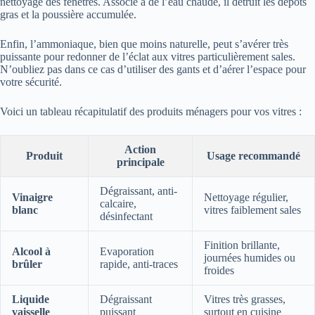
nettoyage des fenêtres. Associé à de l’eau chaude, il détruit les dépôts
gras et la poussière accumulée.
Enfin, l’ammoniaque, bien que moins naturelle, peut s’avérer très
puissante pour redonner de l’éclat aux vitres particulièrement sales.
N’oubliez pas dans ce cas d’utiliser des gants et d’aérer l’espace pour
votre sécurité.
Voici un tableau récapitulatif des produits ménagers pour vos vitres :
Action
Produit
Usage recommandé
principale
Dégraissant, anti-
Vinaigre
Nettoyage régulier,
calcaire,
blanc
vitres faiblement sales
désinfectant
Finition brillante,
Alcool à
Evaporation
journées humides ou
brûler
rapide, anti-traces
froides
Liquide
Dégraissant
Vitres très grasses,
vaisselle
puissant
surtout en cuisine