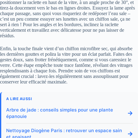
positionner la raclette en haut de la vitre, à un angle proche de 30°, et
tirez-la doucement vers le bas en lignes droites. Essuyez la lame après
chaque passage, sans quoi vous risqueriez de redéposer l’eau sale –
c’est un peu comme essuyer ses lunettes avec un chiffon sale, ça ne
sert à rien ! Pour les angles et les bordures, inclinez la raclette
verticalement et travaillez avec délicatesse pour ne pas laisser de
résidus.
Enfin, la touche finale vient d’un chiffon microfibre sec, qui absorbe
les dernières gouttes et polira la vitre pour un éclat parfait. Faites des
gestes doux, sans frotter frénétiquement, comme si vous caressiez le
verre. Cette étape empêche toute trace fantôme, révélant des vitrages
resplendissants à chaque fois. Prendre soin de vos chiffons est
également crucial : lavez-les régulièrement sans assouplissant pour
conserver leur efficacité maximale.
A LIRE AUSSI
Arbre de jade : conseils simples pour une plante
→
épanouie
Nettoyage Diogène Paris : retrouver un espace sain
→
et apaisant