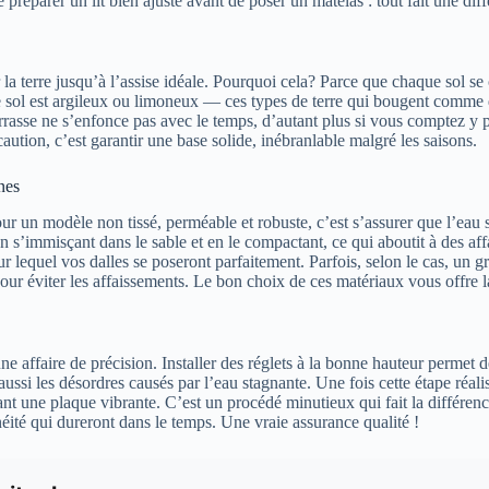
 préparer un lit bien ajusté avant de poser un matelas : tout fait une dif
er la terre jusqu’à l’assise idéale. Pourquoi cela? Parce que chaque sol
e sol est argileux ou limoneux — ces types de terre qui bougent comme 
rrasse ne s’enfonce pas avec le temps, d’autant plus si vous comptez y 
écaution, c’est garantir une base solide, inébranlable malgré les saisons.
nes
pour un modèle non tissé, perméable et robuste, c’est s’assurer que l’eau 
 s’immisçant dans le sable et en le compactant, ce qui aboutit à des aff
ur lequel vos dalles se poseront parfaitement. Parfois, selon le cas, un
pour éviter les affaissements. Le bon choix de ces matériaux vous offre la
ne affaire de précision. Installer des réglets à la bonne hauteur permet de
ssi les désordres causés par l’eau stagnante. Une fois cette étape réalisé
nt une plaque vibrante. C’est un procédé minutieux qui fait la différence
anéité qui dureront dans le temps. Une vraie assurance qualité !