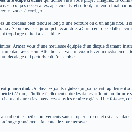
 est une étape cruciale
qui donne vie à votre projet. Imaginez-le comme
rprises : coupes nécessaires, ajustements, et surtout, un rendu final harm
er les zones à corriger.
dez un cordeau bien tendu le long d’une bordure ou d’un angle fixe, il se
errasse. N’oubliez pas qu’un petit écart de 3 à 5 mm entre les dalles perme
 trop large nuirait à la stabilité.
limites. Armez-vous d’une meuleuse équipée d’un disque diamant, instrum
 manipulant avec soin. Attention : il vaut mieux relever immédiatement to
 un décalage qui perturberait l’ensemble.
s est primordial
. Oubliez les joints rigides qui pourraient rapidement s
étrie 0/2 mm, s’infiltre facilement entre les dalles, offrant une
bonne st
 un liant qui durcit les interstices sans les rendre rigides. Une fois sec,
 absorbent les petits mouvements sans craquer. Le secret est aussi dans l
 prolonge grandement la tenue de votre terrasse.