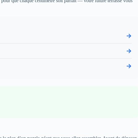
e pour que chaque centimètre soit parfait — votre future terrasse vous
→
→
→