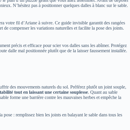
 le plan d’un puzzle géant que vous allez assembler. Avant de déposer
onieux. N’hésitez pas à positionner quelques dalles à blanc sur le sable.
ra votre fil d’Ariane à suivre. Ce guide invisible garantit des rangées
t de compenser les variations naturelles et facilite la pose des joints.
ent précis et efficace pour scier vos dalles sans les abîmer. Protégez
ute dalle mal positionnée plutôt que de la laisser faussement installée.
ouffrir des mouvements naturels du sol. Préférez plutôt un joint souple,
abilité tout en laissant une certaine souplesse
. Quant au sable
 ce sable forme une barrière contre les mauvaises herbes et empêche la
a pose : remplissez bien les joints en balayant le sable dans tous les