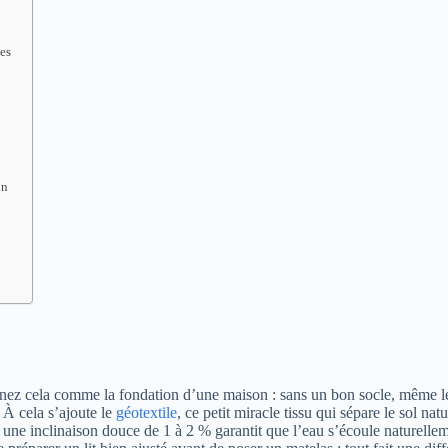
nes
on
aginez cela comme la fondation d’une maison : sans un bon socle, même le
 À cela s’ajoute le
géotextile
, ce petit miracle tissu qui sépare le sol na
: une inclinaison douce de 1 à 2 % garantit que l’eau s’écoule naturelle