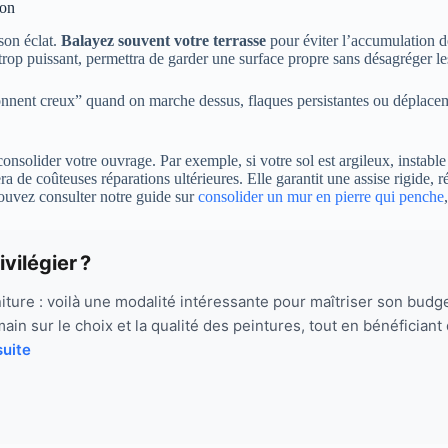
ton
son éclat.
Balayez souvent votre terrasse
pour éviter l’accumulation de
t trop puissant, permettra de garder une surface propre sans désagréger les
“sonnent creux” quand on marche dessus, flaques persistantes ou déplacem
 consolider votre ouvrage. Par exemple, si votre sol est argileux, insta
a de coûteuses réparations ultérieures. Elle garantit une assise rigide, 
pouvez consulter notre guide sur
consolider un mur en pierre qui penche
vilégier ?
iture : voilà une modalité intéressante pour maîtriser son budg
ain sur le choix et la qualité des peintures, tout en bénéficia
suite