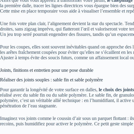
Alors que vous vous apprêtez à transformer votre jardin,
le calepinage
la première dalle, tracer les lignes directrices vous épargne bien des su
Cette mise en place temporaire vous aide à visualiser l’ensemble et repér
Une fois votre plan clair, l’alignement devient la star du spectacle. Ten
droites, sans zigzag imprévu, qui flatteront l’œil et valoriseront votre t
Un jeu trop serré pourrait engendrer des fissures, tandis qu’un espacement
Pour les coupes, elles sont souvent inévitables quand on approche des 
les arêtes fraîchement coupées pour éviter qu’elles ne s’écaillent en les
Ajuster à temps évite des soucis futurs, comme un affaissement local ou
Joints, finitions et entretien pour une pose durable
Réaliser des joints souples : sable fin et sable polymère
Pour garantir la longévité de votre surface en dalles,
le choix des joint
réalisé avec du sable fin ou du sable polymère. Le sable fin, de granulom
polymère, c’est un véritable allié technique : en l’humidifiant, il active
pénétration de l’eau stagnante.
Imaginez vos joints comme le coussin d’air sous un parquet flottant : ils
recoins, puis humidifiez pour activer le polymère. Ce petit geste simple