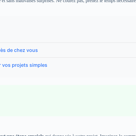
le et sans mauvaises surprises. Ne courez pas, prenez le temps nécessair
rès de chez vous
r vos projets simples