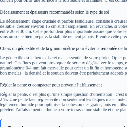
concert pour offrir une surface à la fois stable et drainante. C’est comme
Décaissement et épaisseurs recommandés selon le type de sol
Le décaissement, étape cruciale et parfois fastidieuse, consiste à creus
de sable, creuser environ 15 cm suffit amplement. En revanche, si votr
entre 20 et 30 cm. Cette profondeur plus importante assure que votre te
sans un socle bien préparé, la stabilité ne tient jamais. Prendre cette pr
Choix du géotextile et de la granulométrie pour éviter la remontée de fi
Le géotextile est le héros discret mais essentiel de votre projet. Opter 
naturel. Ces fines peuvent provoquer de sérieux dégâts avec le temps, en
granulométrie 0/4 mm fait merveille pour créer un lit fin et homogène s
bon matelas : la densité et le soutien doivent être parfaitement adaptés 
Régler la pente et compacter pour prévenir l’affaissement
Régler la pente, c’est plus qu’une simple question d’orientation : c’est u
2 %. Une pente bien réglée évite non seulement les flaques mais limite au
légèrement humide pour optimiser la cohésion des grains, puis en utilisa
prévient l’affaissement et donne à votre terrasse une stabilité et une pl