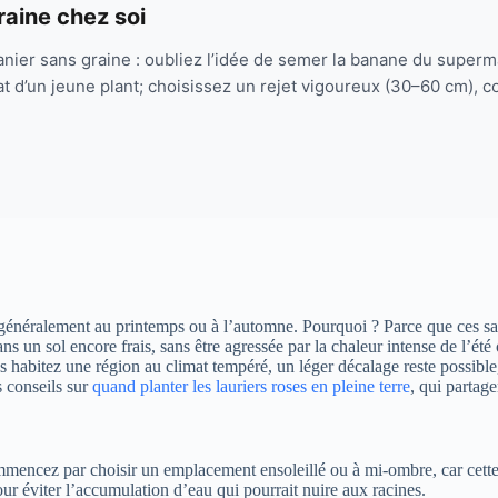
aine chez soi
ier sans graine : oubliez l’idée de semer la banane du superm
chat d’un jeune plant; choisissez un rejet vigoureux (30–60 cm)
e généralement au printemps ou à l’automne. Pourquoi ? Parce que ces sa
 un sol encore frais, sans être agressée par la chaleur intense de l’été 
vous habitez une région au climat tempéré, un léger décalage reste possible
s conseils sur
quand planter les lauriers roses en pleine terre
, qui partag
encez par choisir un emplacement ensoleillé ou à mi-ombre, car cette p
pour éviter l’accumulation d’eau qui pourrait nuire aux racines.