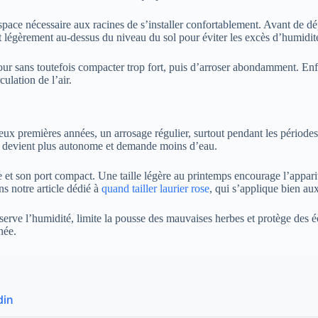
l’espace nécessaire aux racines de s’installer confortablement. Avant de
soit légèrement au-dessus du niveau du sol pour éviter les excès d’humidit
autour sans toutefois compacter trop fort, puis d’arroser abondamment. E
ulation de l’air.
s deux premières années, un arrosage régulier, surtout pendant les pério
, il devient plus autonome et demande moins d’eau.
nte et son port compact. Une taille légère au printemps encourage l’appa
ns notre article dédié à
quand tailler laurier rose
, qui s’applique bien aux
nserve l’humidité, limite la pousse des mauvaises herbes et protège des 
née.
din