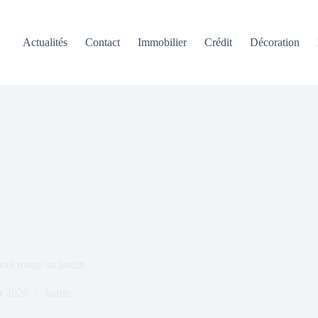
Actualités
Contact
Immobilier
Crédit
Décoration
rré rouge au jardin
er 2026
Jardin