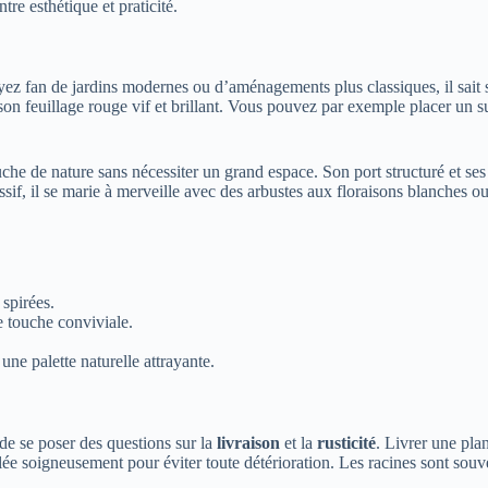
tre esthétique et praticité.
z fan de jardins modernes ou d’aménagements plus classiques, il sait se
son feuillage rouge vif et brillant. Vous pouvez par exemple placer un s
he de nature sans nécessiter un grand espace. Son port structuré et ses fe
 il se marie à merveille avec des arbustes aux floraisons blanches ou pas
 spirées.
e touche conviviale.
une palette naturelle attrayante.
 de se poser des questions sur la
livraison
et la
rusticité
. Livrer une pla
lée soigneusement pour éviter toute détérioration. Les racines sont souv