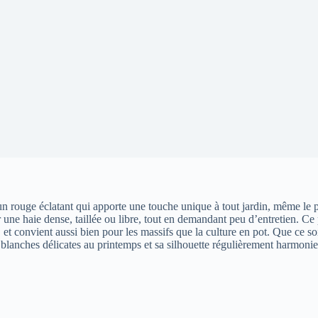
un rouge éclatant qui apporte une touche unique à tout jardin, même le p
ne haie dense, taillée ou libre, tout en demandant peu d’entretien. Ce
5°C et convient aussi bien pour les massifs que la culture en pot. Que ce s
ns blanches délicates au printemps et sa silhouette régulièrement harmoni