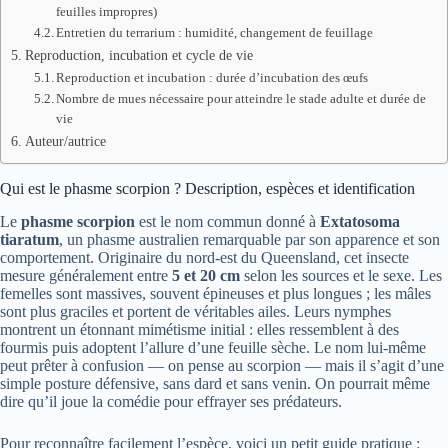
feuilles impropres)
Entretien du terrarium : humidité, changement de feuillage
Reproduction, incubation et cycle de vie
Reproduction et incubation : durée d’incubation des œufs
Nombre de mues nécessaire pour atteindre le stade adulte et durée de
vie
Auteur/autrice
Qui est le phasme scorpion ? Description, espèces et identification
Le
phasme scorpion
est le nom commun donné à
Extatosoma
tiaratum
, un phasme australien remarquable par son apparence et son
comportement. Originaire du nord-est du Queensland, cet insecte
mesure généralement entre
5 et 20 cm
selon les sources et le sexe. Les
femelles sont massives, souvent épineuses et plus longues ; les mâles
sont plus graciles et portent de véritables ailes. Leurs nymphes
montrent un étonnant mimétisme initial : elles ressemblent à des
fourmis puis adoptent l’allure d’une feuille sèche. Le nom lui-même
peut prêter à confusion — on pense au scorpion — mais il s’agit d’une
simple posture défensive, sans dard et sans venin. On pourrait même
dire qu’il joue la comédie pour effrayer ses prédateurs.
Pour reconnaître facilement l’espèce, voici un petit guide pratique :