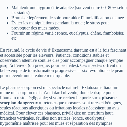
Maintenir une hygrométrie adaptée (souvent entre 60–80% selon
les stades).
Brumiser légèrement le soir pour aider l’humidification cutanée.
Éviter les manipulations pendant la mue ; le stress peut
provoquer des mues ratées.
Fournir un régime varié : ronce, eucalyptus, chêne, framboisier,
etc.
En résumé, le cycle de vie d’Extatosoma tiaratum est à la fois fascinant
et accessible pour les éleveurs. Patience, conditions stables et
observation attentive sont les clés pour accompagner chaque nymphe
jusqu’à l’envol (ou presque, pour les mâles). Ces insectes offrent un
bel exemple de transformation progressive — six révolutions de peau
pour devenir une créature remarquable.
Le phasme scorpion est un spectacle naturel : Extatosoma tiaratum
mime un scorpion mais n’a ni dard ni venin, donc le risque pour
l’humain reste négligeable; si votre recherche porte sur «
phasme
scorpion dangereux
», retenez que morsures sont rares et bénignes,
seules réactions allergiques ou irritations locales nécessitent un avis
médical. Pour élever ces phasmes, privilégiez un terrarium haut,
branches verticales, feuilles non traitées (ronce, eucalyptus),
hygrométrie maîtrisée pour les mues et séparation des nymphes