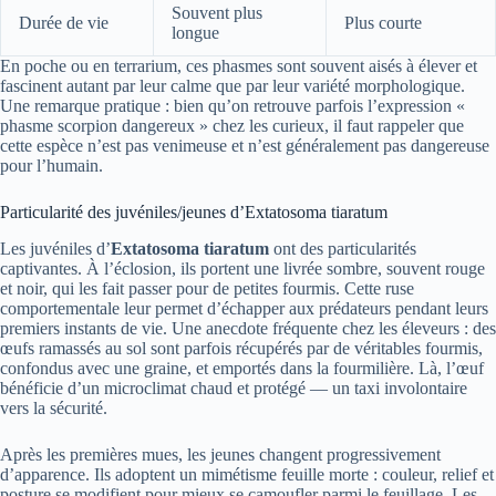
Souvent plus
Durée de vie
Plus courte
longue
En poche ou en terrarium, ces phasmes sont souvent aisés à élever et
fascinent autant par leur calme que par leur variété morphologique.
Une remarque pratique : bien qu’on retrouve parfois l’expression «
phasme scorpion dangereux » chez les curieux, il faut rappeler que
cette espèce n’est pas venimeuse et n’est généralement pas dangereuse
pour l’humain.
Particularité des juvéniles/jeunes d’Extatosoma tiaratum
Les juvéniles d’
Extatosoma tiaratum
ont des particularités
captivantes. À l’éclosion, ils portent une livrée sombre, souvent rouge
et noir, qui les fait passer pour de petites fourmis. Cette ruse
comportementale leur permet d’échapper aux prédateurs pendant leurs
premiers instants de vie. Une anecdote fréquente chez les éleveurs : des
œufs ramassés au sol sont parfois récupérés par de véritables fourmis,
confondus avec une graine, et emportés dans la fourmilière. Là, l’œuf
bénéficie d’un microclimat chaud et protégé — un taxi involontaire
vers la sécurité.
Après les premières mues, les jeunes changent progressivement
d’apparence. Ils adoptent un mimétisme feuille morte : couleur, relief et
posture se modifient pour mieux se camoufler parmi le feuillage. Les