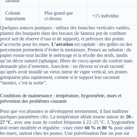
familial
Colonie
Plus grand que
+15 individus
importante
ci‑dessus
Quelques astuces pratiques : utilisez des branches verticales variées,
plantez des bouquets dans des bocaux (le fameux pot de confiture
percé sert de réserve d’eau et de support), et prévoyez des points
d’accroche pour les mues.
L’aération
est capitale : des grilles ou des
percements permettent d’éviter la moisissure. Pensez au substrat : du
papier essuie‑tout facilite le nettoyage et la récolte des œufs, tandis
qu’un décor naturel (sphaigne, fibres de coco) ajoute du confort mais
demande plus d’entretien. Anecdote : un éleveur m’avait raconté
qu’après avoir installé un vieux tuteur de vigne vertical, ses jeunes
grimpaient plus rapidement, comme si le support leur racontait
“montez, c’est la sortie”.
Conditions de maintenance : température, hygrométrie, mues et
prévention des problèmes courants
Pour que vos phasmes se développent sereinement, il faut maîtriser
quelques paramètres clés. La température idéale tourne autour de
20–
27 °C
, avec une zone de confort fréquente à 22–25 °C. L’hygrométrie
doit rester modérée et régulière : visez entre
60 % et 80 %
pour aider
les mues, surtout chez les jeunes. Une pulvérisation fine un jour sur