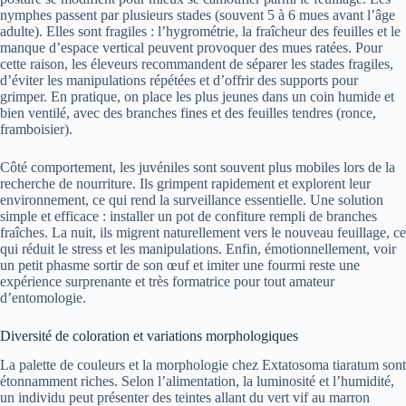
nymphes passent par plusieurs stades (souvent 5 à 6 mues avant l’âge
adulte). Elles sont fragiles : l’hygrométrie, la fraîcheur des feuilles et le
manque d’espace vertical peuvent provoquer des mues ratées. Pour
cette raison, les éleveurs recommandent de séparer les stades fragiles,
d’éviter les manipulations répétées et d’offrir des supports pour
grimper. En pratique, on place les plus jeunes dans un coin humide et
bien ventilé, avec des branches fines et des feuilles tendres (ronce,
framboisier).
Côté comportement, les juvéniles sont souvent plus mobiles lors de la
recherche de nourriture. Ils grimpent rapidement et explorent leur
environnement, ce qui rend la surveillance essentielle. Une solution
simple et efficace : installer un pot de confiture rempli de branches
fraîches. La nuit, ils migrent naturellement vers le nouveau feuillage, ce
qui réduit le stress et les manipulations. Enfin, émotionnellement, voir
un petit phasme sortir de son œuf et imiter une fourmi reste une
expérience surprenante et très formatrice pour tout amateur
d’entomologie.
Diversité de coloration et variations morphologiques
La palette de couleurs et la morphologie chez Extatosoma tiaratum sont
étonnamment riches. Selon l’alimentation, la luminosité et l’humidité,
un individu peut présenter des teintes allant du vert vif au marron