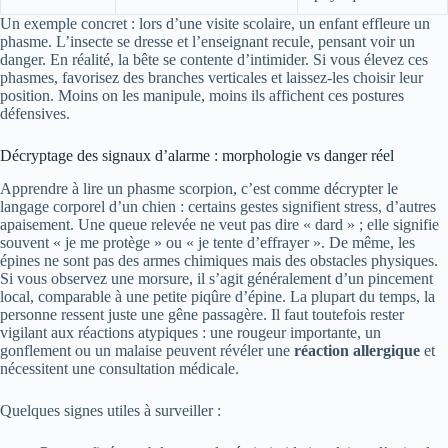
Un exemple concret : lors d’une visite scolaire, un enfant effleure un
phasme. L’insecte se dresse et l’enseignant recule, pensant voir un
danger. En réalité, la bête se contente d’intimider. Si vous élevez ces
phasmes, favorisez des branches verticales et laissez-les choisir leur
position. Moins on les manipule, moins ils affichent ces postures
défensives.
Décryptage des signaux d’alarme : morphologie vs danger réel
Apprendre à lire un phasme scorpion, c’est comme décrypter le
langage corporel d’un chien : certains gestes signifient stress, d’autres
apaisement. Une queue relevée ne veut pas dire « dard » ; elle signifie
souvent « je me protège » ou « je tente d’effrayer ». De même, les
épines ne sont pas des armes chimiques mais des obstacles physiques.
Si vous observez une morsure, il s’agit généralement d’un pincement
local, comparable à une petite piqûre d’épine. La plupart du temps, la
personne ressent juste une gêne passagère. Il faut toutefois rester
vigilant aux réactions atypiques : une rougeur importante, un
gonflement ou un malaise peuvent révéler une
réaction allergique
et
nécessitent une consultation médicale.
Quelques signes utiles à surveiller :