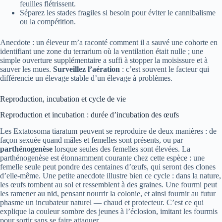
feuilles flétrissent.
Séparez les stades fragiles si besoin pour éviter le cannibalisme
ou la compétition.
Anecdote : un éleveur m’a raconté comment il a sauvé une cohorte en
identifiant une zone du terrarium où la ventilation était nulle ; une
simple ouverture supplémentaire a suffi à stopper la moisissure et à
sauver les mues.
Surveillez l’aération
: c’est souvent le facteur qui
différencie un élevage stable d’un élevage à problèmes.
Reproduction, incubation et cycle de vie
Reproduction et incubation : durée d’incubation des œufs
Les Extatosoma tiaratum peuvent se reproduire de deux manières : de
façon sexuée quand mâles et femelles sont présents, ou par
parthénogenèse
lorsque seules des femelles sont élevées. La
parthénogenèse est étonnamment courante chez cette espèce : une
femelle seule peut pondre des centaines d’œufs, qui seront des clones
d’elle-même. Une petite anecdote illustre bien ce cycle : dans la nature,
les œufs tombent au sol et ressemblent à des graines. Une fourmi peut
les ramener au nid, pensant nourrir la colonie, et ainsi fournir au futur
phasme un incubateur naturel — chaud et protecteur. C’est ce qui
explique la couleur sombre des jeunes à l’éclosion, imitant les fourmis
pour sortir sans se faire attaquer.