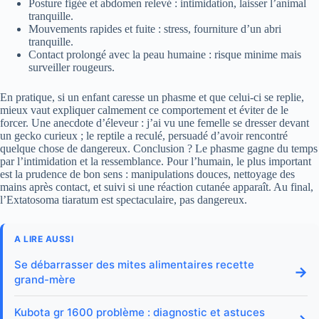
Posture figée et abdomen relevé : intimidation, laisser l’animal
tranquille.
Mouvements rapides et fuite : stress, fourniture d’un abri
tranquille.
Contact prolongé avec la peau humaine : risque minime mais
surveiller rougeurs.
En pratique, si un enfant caresse un phasme et que celui-ci se replie,
mieux vaut expliquer calmement ce comportement et éviter de le
forcer. Une anecdote d’éleveur : j’ai vu une femelle se dresser devant
un gecko curieux ; le reptile a reculé, persuadé d’avoir rencontré
quelque chose de dangereux. Conclusion ? Le phasme gagne du temps
par l’intimidation et la ressemblance. Pour l’humain, le plus important
est la prudence de bon sens : manipulations douces, nettoyage des
mains après contact, et suivi si une réaction cutanée apparaît. Au final,
l’Extatosoma tiaratum est spectaculaire, pas dangereux.
A LIRE AUSSI
Se débarrasser des mites alimentaires recette
→
grand-mère
Kubota gr 1600 problème : diagnostic et astuces