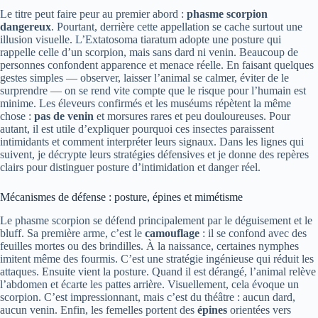
Le titre peut faire peur au premier abord :
phasme scorpion
dangereux
. Pourtant, derrière cette appellation se cache surtout une
illusion visuelle. L’Extatosoma tiaratum adopte une posture qui
rappelle celle d’un scorpion, mais sans dard ni venin. Beaucoup de
personnes confondent apparence et menace réelle. En faisant quelques
gestes simples — observer, laisser l’animal se calmer, éviter de le
surprendre — on se rend vite compte que le risque pour l’humain est
minime. Les éleveurs confirmés et les muséums répètent la même
chose :
pas de venin
et morsures rares et peu douloureuses. Pour
autant, il est utile d’expliquer pourquoi ces insectes paraissent
intimidants et comment interpréter leurs signaux. Dans les lignes qui
suivent, je décrypte leurs stratégies défensives et je donne des repères
clairs pour distinguer posture d’intimidation et danger réel.
Mécanismes de défense : posture, épines et mimétisme
Le phasme scorpion se défend principalement par le déguisement et le
bluff. Sa première arme, c’est le
camouflage
: il se confond avec des
feuilles mortes ou des brindilles. À la naissance, certaines nymphes
imitent même des fourmis. C’est une stratégie ingénieuse qui réduit les
attaques. Ensuite vient la posture. Quand il est dérangé, l’animal relève
l’abdomen et écarte les pattes arrière. Visuellement, cela évoque un
scorpion. C’est impressionnant, mais c’est du théâtre : aucun dard,
aucun venin. Enfin, les femelles portent des
épines
orientées vers