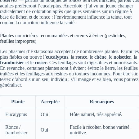
observez — parfois un bouquet de ronces fera des miracles, parfois vos
adultes préféreront l’eucalyptus. Anecdote : j’ai vu un jeune changer
radicalement de coloration après quelques semaines sur un régime à
base de lichen et de ronce ; l’environnement influence la teinte, tout
comme la nourriture influence la santé.
Plantes nourricières recommandées et erreurs à éviter (pesticides,
feuilles impropres)
Les phasmes d’Extatosoma acceptent de nombreuses plantes. Parmi les
plus fiables on trouve l’
eucalyptus
, la
ronce
, le
chêne
, le
noisetier
, la
framboisier
et le
rosier
. Ces feuillages sont digestibles et nourrissants.
En revanche, certaines plantes sont à éviter : évitez le lierre, les feuilles
traitées et les feuillages aux résines ou toxines inconnues. Pour être sûr,
testez d’abord sur un seul individu : s’il mange et va bien, vous pouvez
généraliser.
Plante
Acceptée
Remarques
Eucalyptus
Oui
Hôte naturel, très apprécié.
Ronce /
Facile à récolter, bonne variété
Oui
framboisier
nutritive.