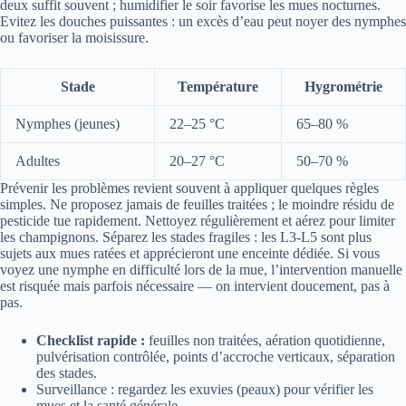
deux suffit souvent ; humidifier le soir favorise les mues nocturnes.
Evitez les douches puissantes : un excès d’eau peut noyer des nymphes
ou favoriser la moisissure.
Stade
Température
Hygrométrie
Nymphes (jeunes)
22–25 °C
65–80 %
Adultes
20–27 °C
50–70 %
Prévenir les problèmes revient souvent à appliquer quelques règles
simples. Ne proposez jamais de feuilles traitées ; le moindre résidu de
pesticide tue rapidement. Nettoyez régulièrement et aérez pour limiter
les champignons. Séparez les stades fragiles : les L3‑L5 sont plus
sujets aux mues ratées et apprécieront une enceinte dédiée. Si vous
voyez une nymphe en difficulté lors de la mue, l’intervention manuelle
est risquée mais parfois nécessaire — on intervient doucement, pas à
pas.
Checklist rapide :
feuilles non traitées, aération quotidienne,
pulvérisation contrôlée, points d’accroche verticaux, séparation
des stades.
Surveillance : regardez les exuvies (peaux) pour vérifier les
mues et la santé générale.