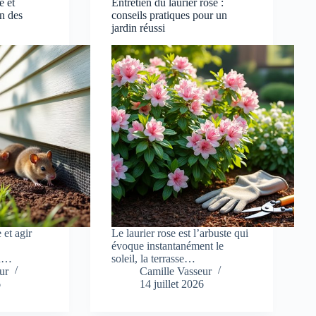
e et
Entretien du laurier rose :
n des
conseils pratiques pour un
jardin réussi
et agir
Le laurier rose est l’arbuste qui
e
évoque instantanément le
un…
soleil, la terrasse…
ur
Camille Vasseur
6
14 juillet 2026