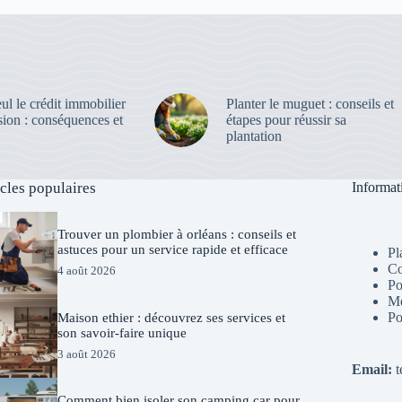
eul le crédit immobilier
Planter le muguet : conseils et
sion : conséquences et
étapes pour réussir sa
plantation
icles populaires
Informat
Trouver un plombier à orléans : conseils et
astuces pour un service rapide et efficace
Pl
Co
4 août 2026
Po
Me
Po
Maison ethier : découvrez ses services et
son savoir-faire unique
3 août 2026
Email:
t
Comment bien isoler son camping car pour