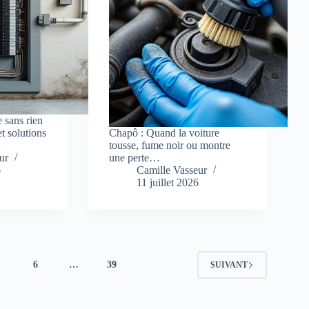
e sans rien
t solutions
Chapô : Quand la voiture
tousse, fume noir ou montre
ur
une perte…
6
Camille Vasseur
11 juillet 2026
5
6
…
39
SUIVANT