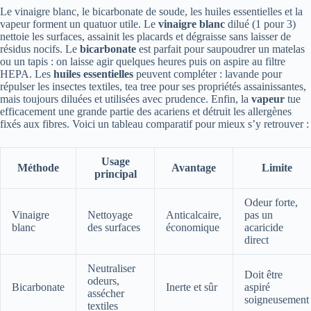
Le vinaigre blanc, le bicarbonate de soude, les huiles essentielles et la
vapeur forment un quatuor utile. Le
vinaigre blanc
dilué (1 pour 3)
nettoie les surfaces, assainit les placards et dégraisse sans laisser de
résidus nocifs. Le
bicarbonate
est parfait pour saupoudrer un matelas
ou un tapis : on laisse agir quelques heures puis on aspire au filtre
HEPA. Les
huiles essentielles
peuvent compléter : lavande pour
répulser les insectes textiles, tea tree pour ses propriétés assainissantes,
mais toujours diluées et utilisées avec prudence. Enfin, la
vapeur
tue
efficacement une grande partie des acariens et détruit les allergènes
fixés aux fibres. Voici un tableau comparatif pour mieux s’y retrouver :
Usage
Méthode
Avantage
Limite
principal
Odeur forte,
Vinaigre
Nettoyage
Anticalcaire,
pas un
blanc
des surfaces
économique
acaricide
direct
Neutraliser
Doit être
odeurs,
Bicarbonate
Inerte et sûr
aspiré
assécher
soigneusement
textiles