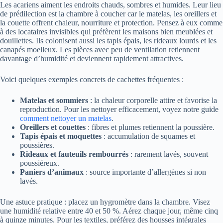
Les acariens aiment les endroits chauds, sombres et humides. Leur lieu
de prédilection est la chambre à coucher car le matelas, les oreillers et
la couette offrent chaleur, nourriture et protection. Pensez à eux comme
à des locataires invisibles qui préfèrent les maisons bien meublées et
douillettes. Ils colonisent aussi les tapis épais, les rideaux lourds et les
canapés moelleux. Les pièces avec peu de ventilation retiennent
davantage d’humidité et deviennent rapidement attractives.
Voici quelques exemples concrets de cachettes fréquentes :
Matelas et sommiers
: la chaleur corporelle attire et favorise la
reproduction. Pour les nettoyer efficacement, voyez notre guide
comment nettoyer un matelas
.
Oreillers et couettes
: fibres et plumes retiennent la poussière.
Tapis épais et moquettes
: accumulation de squames et
poussières.
Rideaux et fauteuils rembourrés
: rarement lavés, souvent
poussiéreux.
Paniers d’animaux
: source importante d’allergènes si non
lavés.
Une astuce pratique : placez un hygromètre dans la chambre. Visez
une humidité relative entre 40 et 50 %. Aérez chaque jour, même cinq
à quinze minutes. Pour les textiles, préférez des housses intégrales