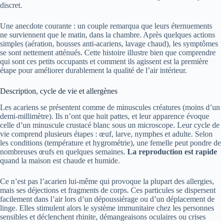
discret.
Une anecdote courante : un couple remarqua que leurs éternuements
ne surviennent que le matin, dans la chambre. Après quelques actions
simples (aération, housses anti-acariens, lavage chaud), les symptômes
se sont nettement atténués. Cette histoire illustre bien que comprendre
qui sont ces petits occupants et comment ils agissent est la première
étape pour améliorer durablement la qualité de l’air intérieur.
Description, cycle de vie et allergènes
Les acariens se présentent comme de minuscules créatures (moins d’un
demi-millimètre). Ils n’ont que huit pattes, et leur apparence évoque
celle d’un minuscule crustacé blanc sous un microscope. Leur cycle de
vie comprend plusieurs étapes : œuf, larve, nymphes et adulte. Selon
les conditions (température et hygrométrie), une femelle peut pondre de
nombreuses œufs en quelques semaines.
La reproduction est rapide
quand la maison est chaude et humide.
Ce n’est pas l’acarien lui-même qui provoque la plupart des allergies,
mais ses déjections et fragments de corps. Ces particules se dispersent
facilement dans l’air lors d’un dépoussiérage ou d’un déplacement de
linge. Elles stimulent alors le système immunitaire chez les personnes
sensibles et déclenchent rhinite, démangeaisons oculaires ou crises