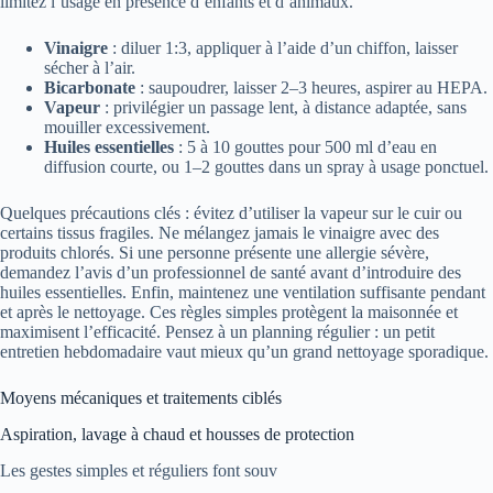
limitez l’usage en présence d’enfants et d’animaux.
Vinaigre
: diluer 1:3, appliquer à l’aide d’un chiffon, laisser
sécher à l’air.
Bicarbonate
: saupoudrer, laisser 2–3 heures, aspirer au HEPA.
Vapeur
: privilégier un passage lent, à distance adaptée, sans
mouiller excessivement.
Huiles essentielles
: 5 à 10 gouttes pour 500 ml d’eau en
diffusion courte, ou 1–2 gouttes dans un spray à usage ponctuel.
Quelques précautions clés : évitez d’utiliser la vapeur sur le cuir ou
certains tissus fragiles. Ne mélangez jamais le vinaigre avec des
produits chlorés. Si une personne présente une allergie sévère,
demandez l’avis d’un professionnel de santé avant d’introduire des
huiles essentielles. Enfin, maintenez une ventilation suffisante pendant
et après le nettoyage. Ces règles simples protègent la maisonnée et
maximisent l’efficacité. Pensez à un planning régulier : un petit
entretien hebdomadaire vaut mieux qu’un grand nettoyage sporadique.
Moyens mécaniques et traitements ciblés
Aspiration, lavage à chaud et housses de protection
Les gestes simples et réguliers font souv