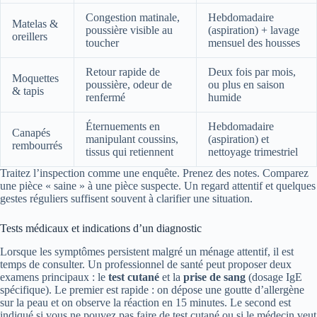
Congestion matinale,
Hebdomadaire
Matelas &
poussière visible au
(aspiration) + lavage
oreillers
toucher
mensuel des housses
Retour rapide de
Deux fois par mois,
Moquettes
poussière, odeur de
ou plus en saison
& tapis
renfermé
humide
Éternuements en
Hebdomadaire
Canapés
manipulant coussins,
(aspiration) et
rembourrés
tissus qui retiennent
nettoyage trimestriel
Traitez l’inspection comme une enquête. Prenez des notes. Comparez
une pièce « saine » à une pièce suspecte. Un regard attentif et quelques
gestes réguliers suffisent souvent à clarifier une situation.
Tests médicaux et indications d’un diagnostic
Lorsque les symptômes persistent malgré un ménage attentif, il est
temps de consulter. Un professionnel de santé peut proposer deux
examens principaux : le
test cutané
et la
prise de sang
(dosage IgE
spécifique). Le premier est rapide : on dépose une goutte d’allergène
sur la peau et on observe la réaction en 15 minutes. Le second est
indiqué si vous ne pouvez pas faire de test cutané ou si le médecin veut