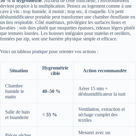
50 % d’hygrométrie
. Au-delà de cette fourchette, l’environnement
devient propice à la multiplication. Pensez au logement comme à une
cave à vin : trop humide, il moisit ; trop sec, il craquelle. Un petit
déshumidificateur portable peut transformer une chambre étouffante en
un lieu respirable. Côté matériaux, privilégiez les surfaces lisses et
lavables : sols durs plutôt que moquettes épaisses, rideaux légers plutôt
que tentures lourdes. Les housses intégrales pour matelas et oreillers,
fermées par zip, sont une barrière physique simple et efficace.
Voici un tableau pratique pour orienter vos actions :
Hygrométrie
Situation
Action recommandée
cible
Chambre
Aérer 15 min +
humide le
40–50 %
déshumidificateur la nuit
matin
Ventilation, extraction et
Salle de bain
< 55 %
séchage complet des
et buanderie
textiles
Mesurer avec un
Pièces sèches