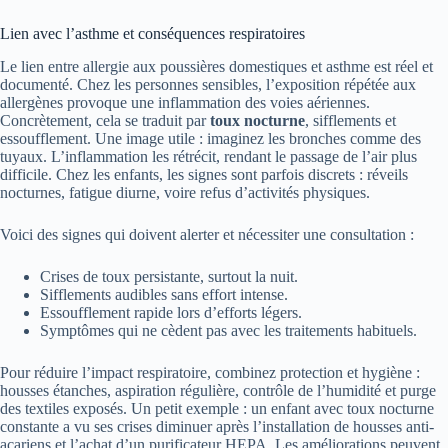
Lien avec l’asthme et conséquences respiratoires
Le lien entre allergie aux poussières domestiques et asthme est réel et
documenté. Chez les personnes sensibles, l’exposition répétée aux
allergènes provoque une inflammation des voies aériennes.
Concrètement, cela se traduit par
toux nocturne
, sifflements et
essoufflement. Une image utile : imaginez les bronches comme des
tuyaux. L’inflammation les rétrécit, rendant le passage de l’air plus
difficile. Chez les enfants, les signes sont parfois discrets : réveils
nocturnes, fatigue diurne, voire refus d’activités physiques.
Voici des signes qui doivent alerter et nécessiter une consultation :
Crises de toux persistante, surtout la nuit.
Sifflements audibles sans effort intense.
Essoufflement rapide lors d’efforts légers.
Symptômes qui ne cèdent pas avec les traitements habituels.
Pour réduire l’impact respiratoire, combinez protection et hygiène :
housses étanches, aspiration régulière, contrôle de l’humidité et purge
des textiles exposés. Un petit exemple : un enfant avec toux nocturne
constante a vu ses crises diminuer après l’installation de housses anti-
acariens et l’achat d’un purificateur HEPA. Les améliorations peuvent