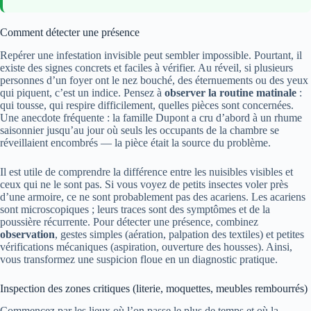
Comment détecter une présence
Repérer une infestation invisible peut sembler impossible. Pourtant, il
existe des signes concrets et faciles à vérifier. Au réveil, si plusieurs
personnes d’un foyer ont le nez bouché, des éternuements ou des yeux
qui piquent, c’est un indice. Pensez à
observer la routine matinale
:
qui tousse, qui respire difficilement, quelles pièces sont concernées.
Une anecdote fréquente : la famille Dupont a cru d’abord à un rhume
saisonnier jusqu’au jour où seuls les occupants de la chambre se
réveillaient encombrés — la pièce était la source du problème.
Il est utile de comprendre la différence entre les nuisibles visibles et
ceux qui ne le sont pas. Si vous voyez de petits insectes voler près
d’une armoire, ce ne sont probablement pas des acariens. Les acariens
sont microscopiques ; leurs traces sont des symptômes et de la
poussière récurrente. Pour détecter une présence, combinez
observation
, gestes simples (aération, palpation des textiles) et petites
vérifications mécaniques (aspiration, ouverture des housses). Ainsi,
vous transformez une suspicion floue en un diagnostic pratique.
Inspection des zones critiques (literie, moquettes, meubles rembourrés)
Commencez par les lieux où l’on passe le plus de temps et où la