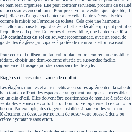
de bain bien organisée. Elle peut contenir serviettes, produits de beauté
ou accessoires encombrants. Pour préserver une esthétique agréable, il
est judicieux d’aligner sa hauteur avec celle d’autres éléments clés
comme le miroir ou l’armoire de toilette. Cela crée une harmonie
visuelle qui apaise le regard et évite l’effet « décalé » qui peut perturber
l’équilibre de la pièce. En termes d’accessibilité, une hauteur de
30 à
150 centimètres du sol
est souvent recommandée, avec un souci de
garder les étagères principales à portée de main sans effort excessif.
Pour ceux qui utilisent un fauteuil roulant ou rencontrent une mobilité
réduite, choisir une demi-colonne ajustée ou suspendue facilite
grandement l’usage quotidien sans sacrifier le style.
Étagères et accessoires : zones de confort
Les étagères murales et autres petits accessoires agrémentent la salle de
bain tout en offrant des espaces de rangement pratiques et accessibles
en un clin d’œil. Elles doivent être positionnées de manière à créer des
véritables « zones de confort », où l’on trouve rapidement ce dont on a
besoin. Par exemple, des étagères installées à hauteur des yeux ou
légèrement en dessous permettront de poser votre brosse à dents ou
crème hydratante sans effort.
Il est également utile d’avoir des étagères plus basses pour des