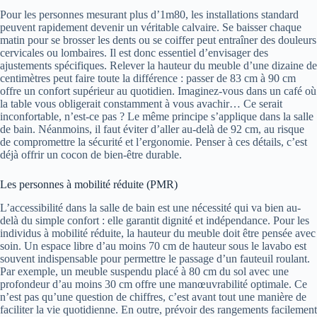
Pour les personnes mesurant plus d’1m80, les installations standard
peuvent rapidement devenir un véritable calvaire. Se baisser chaque
matin pour se brosser les dents ou se coiffer peut entraîner des douleurs
cervicales ou lombaires. Il est donc essentiel d’envisager des
ajustements spécifiques. Relever la hauteur du meuble d’une dizaine de
centimètres peut faire toute la différence : passer de 83 cm à 90 cm
offre un confort supérieur au quotidien. Imaginez-vous dans un café où
la table vous obligerait constamment à vous avachir… Ce serait
inconfortable, n’est-ce pas ? Le même principe s’applique dans la salle
de bain. Néanmoins, il faut éviter d’aller au-delà de 92 cm, au risque
de compromettre la sécurité et l’ergonomie. Penser à ces détails, c’est
déjà offrir un cocon de bien-être durable.
Les personnes à mobilité réduite (PMR)
L’accessibilité dans la salle de bain est une nécessité qui va bien au-
delà du simple confort : elle garantit dignité et indépendance. Pour les
individus à mobilité réduite, la hauteur du meuble doit être pensée avec
soin. Un espace libre d’au moins 70 cm de hauteur sous le lavabo est
souvent indispensable pour permettre le passage d’un fauteuil roulant.
Par exemple, un meuble suspendu placé à 80 cm du sol avec une
profondeur d’au moins 30 cm offre une manœuvrabilité optimale. Ce
n’est pas qu’une question de chiffres, c’est avant tout une manière de
faciliter la vie quotidienne. En outre, prévoir des rangements facilement