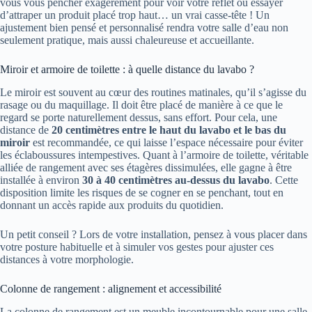
vous vous pencher exagérément pour voir votre reflet ou essayer
d’attraper un produit placé trop haut… un vrai casse-tête ! Un
ajustement bien pensé et personnalisé rendra votre salle d’eau non
seulement pratique, mais aussi chaleureuse et accueillante.
Miroir et armoire de toilette : à quelle distance du lavabo ?
Le miroir est souvent au cœur des routines matinales, qu’il s’agisse du
rasage ou du maquillage. Il doit être placé de manière à ce que le
regard se porte naturellement dessus, sans effort. Pour cela, une
distance de
20 centimètres entre le haut du lavabo et le bas du
miroir
est recommandée, ce qui laisse l’espace nécessaire pour éviter
les éclaboussures intempestives. Quant à l’armoire de toilette, véritable
alliée de rangement avec ses étagères dissimulées, elle gagne à être
installée à environ
30 à 40 centimètres au-dessus du lavabo
. Cette
disposition limite les risques de se cogner en se penchant, tout en
donnant un accès rapide aux produits du quotidien.
Un petit conseil ? Lors de votre installation, pensez à vous placer dans
votre posture habituelle et à simuler vos gestes pour ajuster ces
distances à votre morphologie.
Colonne de rangement : alignement et accessibilité
La colonne de rangement est un meuble incontournable pour une salle