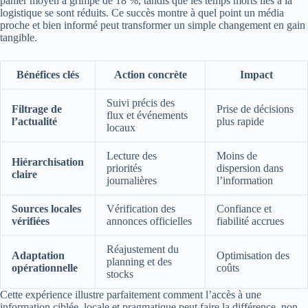
panier moyen a grimpé de 18 %, tandis que les temps morts liés à la
logistique se sont réduits. Ce succès montre à quel point un média
proche et bien informé peut transformer un simple changement en gain
tangible.
Bénéfices clés
Action concrète
Impact
Suivi précis des
Filtrage de
Prise de décisions
flux et événements
l’actualité
plus rapide
locaux
Lecture des
Moins de
Hiérarchisation
priorités
dispersion dans
claire
journalières
l’information
Sources locales
Vérification des
Confiance et
vérifiées
annonces officielles
fiabilité accrues
Réajustement du
Adaptation
Optimisation des
planning et des
opérationnelle
coûts
stocks
Cette expérience illustre parfaitement comment l’accès à une
information ciblée, locale et pragmatique peut faire la différence, non