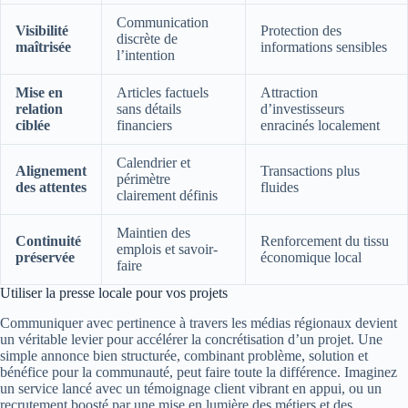
Communication
Visibilité
Protection des
discrète de
maîtrisée
informations sensibles
l’intention
Mise en
Articles factuels
Attraction
relation
sans détails
d’investisseurs
ciblée
financiers
enracinés localement
Calendrier et
Alignement
Transactions plus
périmètre
des attentes
fluides
clairement définis
Maintien des
Continuité
Renforcement du tissu
emplois et savoir-
préservée
économique local
faire
Utiliser la presse locale pour vos projets
Communiquer avec pertinence à travers les médias régionaux devient
un véritable levier pour accélérer la concrétisation d’un projet. Une
simple annonce bien structurée, combinant problème, solution et
bénéfice pour la communauté, peut faire toute la différence. Imaginez
un service lancé avec un témoignage client vibrant en appui, ou un
recrutement boosté par une mise en lumière des métiers et des