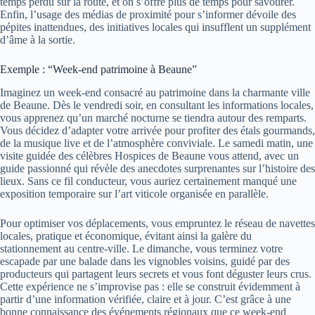
temps perdu sur la route, et on s’offre plus de temps pour savourer.
Enfin, l’usage des médias de proximité pour s’informer dévoile des
pépites inattendues, des initiatives locales qui insufflent un supplément
d’âme à la sortie.
Exemple : “Week-end patrimoine à Beaune”
Imaginez un week-end consacré au patrimoine dans la charmante ville
de Beaune. Dès le vendredi soir, en consultant les informations locales,
vous apprenez qu’un marché nocturne se tiendra autour des remparts.
Vous décidez d’adapter votre arrivée pour profiter des étals gourmands,
de la musique live et de l’atmosphère conviviale. Le samedi matin, une
visite guidée des célèbres Hospices de Beaune vous attend, avec un
guide passionné qui révèle des anecdotes surprenantes sur l’histoire des
lieux. Sans ce fil conducteur, vous auriez certainement manqué une
exposition temporaire sur l’art viticole organisée en parallèle.
Pour optimiser vos déplacements, vous empruntez le réseau de navettes
locales, pratique et économique, évitant ainsi la galère du
stationnement au centre-ville. Le dimanche, vous terminez votre
escapade par une balade dans les vignobles voisins, guidé par des
producteurs qui partagent leurs secrets et vous font déguster leurs crus.
Cette expérience ne s’improvise pas : elle se construit évidemment à
partir d’une information vérifiée, claire et à jour. C’est grâce à une
bonne connaissance des événements régionaux que ce week-end