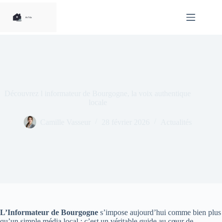
Passer
au
contenu
Découvrez l informateur de Bourgogne, la voix authentique
locale
Camille Vasseur
28 février 2026
Actualités
L’Informateur de Bourgogne
s’impose aujourd’hui comme bien plus
qu’un simple média local : c’est un véritable guide au cœur de