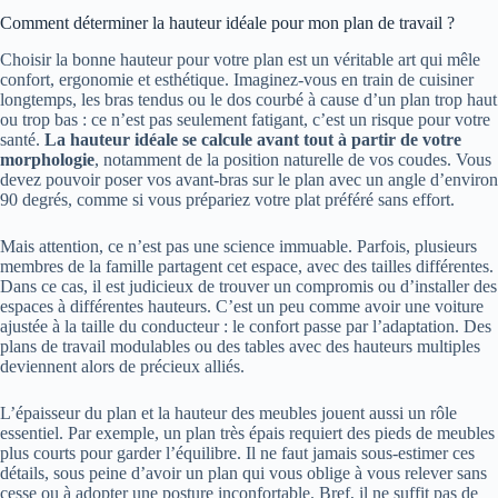
Comment déterminer la hauteur idéale pour mon plan de travail ?
Choisir la bonne hauteur pour votre plan est un véritable art qui mêle
confort, ergonomie et esthétique. Imaginez-vous en train de cuisiner
longtemps, les bras tendus ou le dos courbé à cause d’un plan trop haut
ou trop bas : ce n’est pas seulement fatigant, c’est un risque pour votre
santé.
La hauteur idéale se calcule avant tout à partir de votre
morphologie
, notamment de la position naturelle de vos coudes. Vous
devez pouvoir poser vos avant-bras sur le plan avec un angle d’environ
90 degrés, comme si vous prépariez votre plat préféré sans effort.
Mais attention, ce n’est pas une science immuable. Parfois, plusieurs
membres de la famille partagent cet espace, avec des tailles différentes.
Dans ce cas, il est judicieux de trouver un compromis ou d’installer des
espaces à différentes hauteurs. C’est un peu comme avoir une voiture
ajustée à la taille du conducteur : le confort passe par l’adaptation. Des
plans de travail modulables ou des tables avec des hauteurs multiples
deviennent alors de précieux alliés.
L’épaisseur du plan et la hauteur des meubles jouent aussi un rôle
essentiel. Par exemple, un plan très épais requiert des pieds de meubles
plus courts pour garder l’équilibre. Il ne faut jamais sous-estimer ces
détails, sous peine d’avoir un plan qui vous oblige à vous relever sans
cesse ou à adopter une posture inconfortable. Bref, il ne suffit pas de