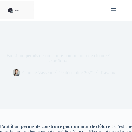
Passer
au
contenu
Faut-il un permis de construire pour un mur de clôture ?
clarifions
Camille Vasseur
19 décembre 2025
Travaux
Faut-il un permis de construire pour un mur de clôture
? C’est une
question qui revient souvent et mérite d’être clarifiée avant de se lancer