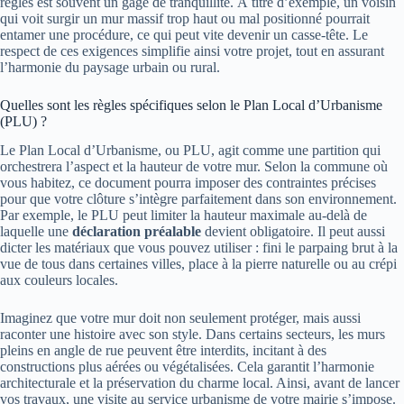
règles est souvent un gage de tranquillité. À titre d’exemple, un voisin
qui voit surgir un mur massif trop haut ou mal positionné pourrait
entamer une procédure, ce qui peut vite devenir un casse-tête. Le
respect de ces exigences simplifie ainsi votre projet, tout en assurant
l’harmonie du paysage urbain ou rural.
Quelles sont les règles spécifiques selon le Plan Local d’Urbanisme
(PLU) ?
Le Plan Local d’Urbanisme, ou PLU, agit comme une partition qui
orchestrera l’aspect et la hauteur de votre mur. Selon la commune où
vous habitez, ce document pourra imposer des contraintes précises
pour que votre clôture s’intègre parfaitement dans son environnement.
Par exemple, le PLU peut limiter la hauteur maximale au-delà de
laquelle une
déclaration préalable
devient obligatoire. Il peut aussi
dicter les matériaux que vous pouvez utiliser : fini le parpaing brut à la
vue de tous dans certaines villes, place à la pierre naturelle ou au crépi
aux couleurs locales.
Imaginez que votre mur doit non seulement protéger, mais aussi
raconter une histoire avec son style. Dans certains secteurs, les murs
pleins en angle de rue peuvent être interdits, incitant à des
constructions plus aérées ou végétalisées. Cela garantit l’harmonie
architecturale et la préservation du charme local. Ainsi, avant de lancer
vos travaux, une visite au service urbanisme de votre mairie s’impose.