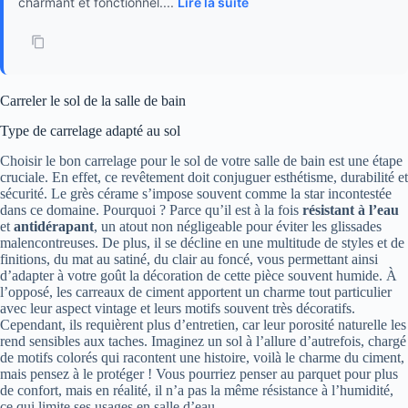
charmant et fonctionnel....
Lire la suite
Carreler le sol de la salle de bain
Type de carrelage adapté au sol
Choisir le bon carrelage pour le sol de votre salle de bain est une étape
cruciale. En effet, ce revêtement doit conjuguer esthétisme, durabilité et
sécurité. Le grès cérame s’impose souvent comme la star incontestée
dans ce domaine. Pourquoi ? Parce qu’il est à la fois
résistant à l’eau
et
antidérapant
, un atout non négligeable pour éviter les glissades
malencontreuses. De plus, il se décline en une multitude de styles et de
finitions, du mat au satiné, du clair au foncé, vous permettant ainsi
d’adapter à votre goût la décoration de cette pièce souvent humide. À
l’opposé, les carreaux de ciment apportent un charme tout particulier
avec leur aspect vintage et leurs motifs souvent très décoratifs.
Cependant, ils requièrent plus d’entretien, car leur porosité naturelle les
rend sensibles aux taches. Imaginez un sol à l’allure d’autrefois, chargé
de motifs colorés qui racontent une histoire, voilà le charme du ciment,
mais pensez à le protéger ! Vous pourriez penser au parquet pour plus
de confort, mais en réalité, il n’a pas la même résistance à l’humidité,
ce qui limite ses usages en salle d’eau.