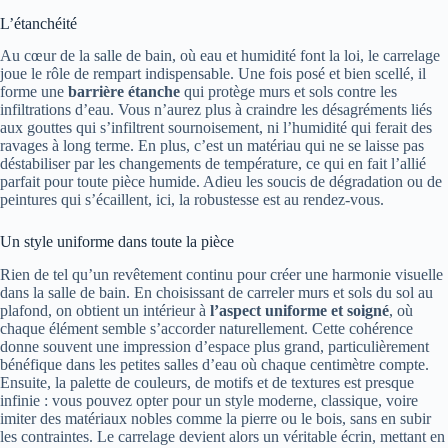
L’étanchéité
Au cœur de la salle de bain, où eau et humidité font la loi, le carrelage
joue le rôle de rempart indispensable. Une fois posé et bien scellé, il
forme une
barrière étanche
qui protège murs et sols contre les
infiltrations d’eau. Vous n’aurez plus à craindre les désagréments liés
aux gouttes qui s’infiltrent sournoisement, ni l’humidité qui ferait des
ravages à long terme. En plus, c’est un matériau qui ne se laisse pas
déstabiliser par les changements de température, ce qui en fait l’allié
parfait pour toute pièce humide. Adieu les soucis de dégradation ou de
peintures qui s’écaillent, ici, la robustesse est au rendez-vous.
Un style uniforme dans toute la pièce
Rien de tel qu’un revêtement continu pour créer une harmonie visuelle
dans la salle de bain. En choisissant de carreler murs et sols du sol au
plafond, on obtient un intérieur à
l’aspect uniforme et soigné
, où
chaque élément semble s’accorder naturellement. Cette cohérence
donne souvent une impression d’espace plus grand, particulièrement
bénéfique dans les petites salles d’eau où chaque centimètre compte.
Ensuite, la palette de couleurs, de motifs et de textures est presque
infinie : vous pouvez opter pour un style moderne, classique, voire
imiter des matériaux nobles comme la pierre ou le bois, sans en subir
les contraintes. Le carrelage devient alors un véritable écrin, mettant en