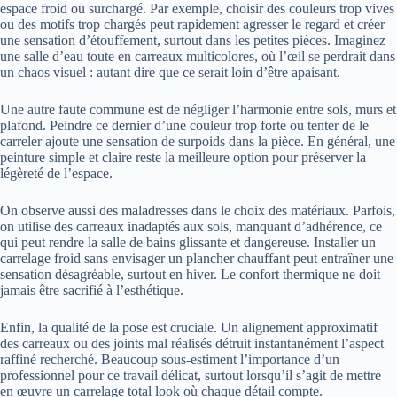
espace froid ou surchargé. Par exemple, choisir des couleurs trop vives
ou des motifs trop chargés peut rapidement agresser le regard et créer
une sensation d’étouffement, surtout dans les petites pièces. Imaginez
une salle d’eau toute en carreaux multicolores, où l’œil se perdrait dans
un chaos visuel : autant dire que ce serait loin d’être apaisant.
Une autre faute commune est de négliger l’harmonie entre sols, murs et
plafond. Peindre ce dernier d’une couleur trop forte ou tenter de le
carreler ajoute une sensation de surpoids dans la pièce. En général, une
peinture simple et claire reste la meilleure option pour préserver la
légèreté de l’espace.
On observe aussi des maladresses dans le choix des matériaux. Parfois,
on utilise des carreaux inadaptés aux sols, manquant d’adhérence, ce
qui peut rendre la salle de bains glissante et dangereuse. Installer un
carrelage froid sans envisager un plancher chauffant peut entraîner une
sensation désagréable, surtout en hiver. Le confort thermique ne doit
jamais être sacrifié à l’esthétique.
Enfin, la qualité de la pose est cruciale. Un alignement approximatif
des carreaux ou des joints mal réalisés détruit instantanément l’aspect
raffiné recherché. Beaucoup sous-estiment l’importance d’un
professionnel pour ce travail délicat, surtout lorsqu’il s’agit de mettre
en œuvre un carrelage total look où chaque détail compte.