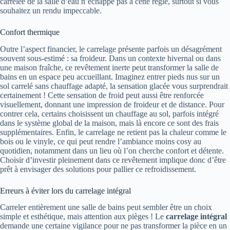
carrelée de la salle d’eau n’échappe pas à cette règle, surtout si vous
souhaitez un rendu impeccable.
Confort thermique
Outre l’aspect financier, le carrelage présente parfois un désagrément
souvent sous-estimé : sa froideur. Dans un contexte hivernal ou dans
une maison fraîche, ce revêtement inerte peut transformer la salle de
bains en un espace peu accueillant. Imaginez entrer pieds nus sur un
sol carrelé sans chauffage adapté, la sensation glacée vous surprendrait
certainement ! Cette sensation de froid peut aussi être renforcée
visuellement, donnant une impression de froideur et de distance. Pour
contrer cela, certains choisissent un chauffage au sol, parfois intégré
dans le système global de la maison, mais là encore ce sont des frais
supplémentaires. Enfin, le carrelage ne retient pas la chaleur comme le
bois ou le vinyle, ce qui peut rendre l’ambiance moins cosy au
quotidien, notamment dans un lieu où l’on cherche confort et détente.
Choisir d’investir pleinement dans ce revêtement implique donc d’être
prêt à envisager des solutions pour pallier ce refroidissement.
Erreurs à éviter lors du carrelage intégral
Carreler entièrement une salle de bains peut sembler être un choix
simple et esthétique, mais attention aux pièges ! Le
carrelage intégral
demande une certaine vigilance pour ne pas transformer la pièce en un