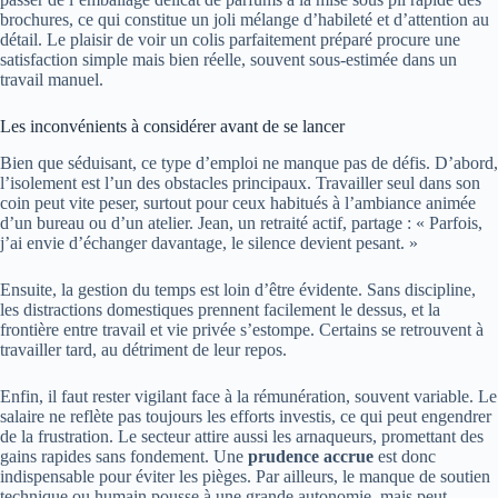
brochures, ce qui constitue un joli mélange d’habileté et d’attention au
détail. Le plaisir de voir un colis parfaitement préparé procure une
satisfaction simple mais bien réelle, souvent sous-estimée dans un
travail manuel.
Les inconvénients à considérer avant de se lancer
Bien que séduisant, ce type d’emploi ne manque pas de défis. D’abord,
l’isolement est l’un des obstacles principaux. Travailler seul dans son
coin peut vite peser, surtout pour ceux habitués à l’ambiance animée
d’un bureau ou d’un atelier. Jean, un retraité actif, partage : « Parfois,
j’ai envie d’échanger davantage, le silence devient pesant. »
Ensuite, la gestion du temps est loin d’être évidente. Sans discipline,
les distractions domestiques prennent facilement le dessus, et la
frontière entre travail et vie privée s’estompe. Certains se retrouvent à
travailler tard, au détriment de leur repos.
Enfin, il faut rester vigilant face à la rémunération, souvent variable. Le
salaire ne reflète pas toujours les efforts investis, ce qui peut engendrer
de la frustration. Le secteur attire aussi les arnaqueurs, promettant des
gains rapides sans fondement. Une
prudence accrue
est donc
indispensable pour éviter les pièges. Par ailleurs, le manque de soutien
technique ou humain pousse à une grande autonomie, mais peut