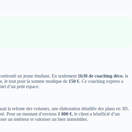
confronté un jeune étudiant. En seulement
1h30 de coaching déco
, la
use, le tout pour la somme modique de
150 €
. Ce coaching express a
iel d’un petit espace.
uait la refonte des volumes, une élaboration détaillée des plans en 3D,
libré. Pour un montant d’environ
1 800 €
, le client a bénéficié d’un
r un intérieur et valoriser un bien immobilier.