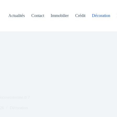
Actualités
Contact
Immobilier
Crédit
Décoration
decoserotonine.fr ?
026
Décoration