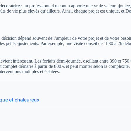
décoratrice : un professionnel reconnu apporte une vraie valeur ajoutée
s coûts de vie plus élevés qu’ailleurs. Ainsi, chaque projet est unique, e
a décision dépend souvent de l’ampleur de votre projet et de votre besoi
u les petits ajustements. Par exemple, une visite conseil de 1h30 à 2h 
evient intéressant. Les forfaits demi-journée, oscillant entre 390 et 75
t complet démarre à partir de 800 € et peut monter selon la complexité.
erventions multiples et éclatées.
ique et chaleureux