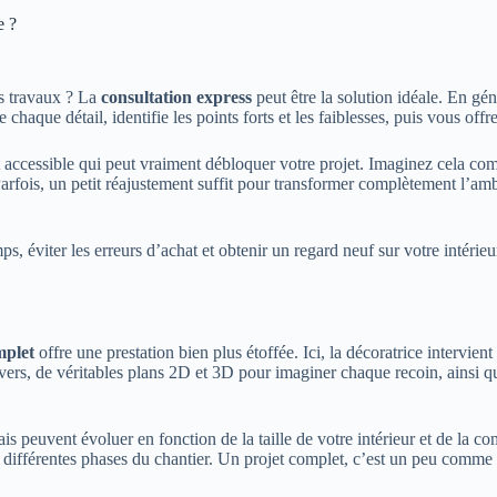
e ?
ds travaux ? La
consultation express
peut être la solution idéale. En gén
haque détail, identifie les points forts et les faiblesses, puis vous off
nt accessible qui peut vraiment débloquer votre projet. Imaginez cela c
. Parfois, un petit réajustement suffit pour transformer complètement l’
, éviter les erreurs d’achat et obtenir un regard neuf sur votre intérie
mplet
offre une prestation bien plus étoffée. Ici, la décoratrice intervient
ivers, de véritables plans 2D et 3D pour imaginer chaque recoin, ainsi q
ais peuvent évoluer en fonction de la taille de votre intérieur et de l
 différentes phases du chantier. Un projet complet, c’est un peu comme u