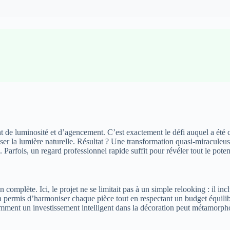
de luminosité et d’agencement. C’est exactement le défi auquel a été 
ser la lumière naturelle. Résultat ? Une transformation quasi-miracule
Parfois, un regard professionnel rapide suffit pour révéler tout le potent
mplète. Ici, le projet ne se limitait pas à un simple relooking : il incl
on a permis d’harmoniser chaque pièce tout en respectant un budget équi
ment un investissement intelligent dans la décoration peut métamorphose