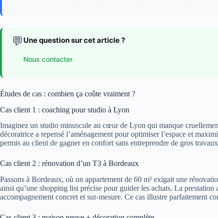
💬
Une question sur cet article ?
Nous contacter
Études de cas : combien ça coûte vraiment ?
Cas client 1 : coaching pour studio à Lyon
Imaginez un studio minuscule au cœur de Lyon qui manque cruellement 
décoratrice a repensé l’aménagement pour optimiser l’espace et maximi
permis au client de gagner en confort sans entreprendre de gros travaux. 
Cas client 2 : rénovation d’un T3 à Bordeaux
Passons à Bordeaux, où un appartement de 60 m² exigait une rénovation co
ainsi qu’une shopping list précise pour guider les achats. La prestati
accompagnement concret et sur-mesure. Ce cas illustre parfaitement com
Cas client 3 : maison neuve + décoration complète