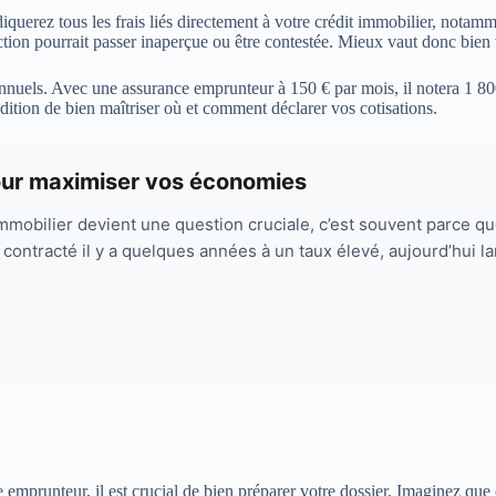
iquerez tous les frais liés directement à votre crédit immobilier, notamme
ion pourrait passer inaperçue ou être contestée. Mieux vaut donc bien vé
 annuels. Avec une assurance emprunteur à 150 € par mois, il notera 1 80
ndition de bien maîtriser où et comment déclarer vos cotisations.
pour maximiser vos économies
mmobilier devient une question cruciale, c’est souvent parce q
 contracté il y a quelques années à un taux élevé, aujourd’hui la
ce emprunteur, il est crucial de bien préparer votre dossier. Imaginez q