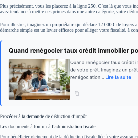
Plus précisément, vous les placerez à la ligne 250. C’est là que vous ind
avez tendance à mettre ces primes dans une autre catégorie, votre déduct
Pour illustrer, imaginez un propriétaire qui déclare 12 000 € de loyers
démarche simple est un levier efficace pour alléger votre fiscalité, à co
Quand renégocier taux crédit immobilier 
Quand renégocier taux crédit i
de votre prêt. Imaginez un prêt
renégociation...
Lire la suite
Procéder à la demande de déduction d’impôt
Les documents à fournir à l’administration fiscale
Pour bénéficier pleinement de la déduction fiscale liée à votre assuran