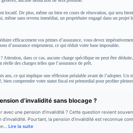
 générés, aucune déduction ne sera possible.
ement locatif. De plus, même un bien en cours de rénovation, qui sera bie
insi, même sans revenu immédiat, un propriétaire engagé dans un projet lo
déduire efficacement vos primes d’assurance, vous devez impérativement 
tions d’assurance emprunteur, ce qui réduit votre base imposable.
 ? Attention, dans ce cas, aucune charge spécifique ne peut être déduite,
réelle des charges telles que l’assurance de prêt.
 ans, ce qui implique une réflexion préalable avant de l’adopter. Un inv
é, bien comprendre votre statut fiscal est primordial pour profiter plein
ension d’invalidité sans blocage ?
er avec une pension d'invalidité ? Cette question revient souve
 d’invalidité. Pourtant, la pension d’invalidité est reconnue co
on...
Lire la suite