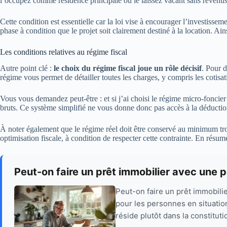
l’occupez comme résidence principale ou le laissez vacant sans revenus
Cette condition est essentielle car la loi vise à encourager l’investiss
phase à condition que le projet soit clairement destiné à la location. A
Les conditions relatives au régime fiscal
Autre point clé :
le choix du régime fiscal joue un rôle décisif
. Pour 
régime vous permet de détailler toutes les charges, y compris les cotisa
Vous vous demandez peut-être : et si j’ai choisi le régime micro-foncier
bruts. Ce système simplifié ne vous donne donc pas accès à la déduction 
À noter également que le régime réel doit être conservé au minimum trois
optimisation fiscale, à condition de respecter cette contrainte. En résum
Peut-on faire un prêt immobilier avec une p
Peut-on faire un prêt immobili
pour les personnes en situation
réside plutôt dans la constituti