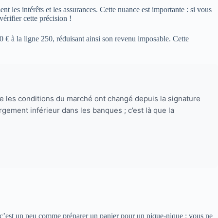
nt les intérêts et les assurances. Cette nuance est importante : si vous
rifier cette précision !
0 € à la ligne 250, réduisant ainsi son revenu imposable. Cette
ue les conditions du marché ont changé depuis la signature
rgement inférieur dans les banques ; c’est là que la
ue c’est un peu comme préparer un panier pour un pique-nique : vous ne