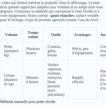
: celles qui flottent méritent la poubelle. Pour le débrouage, il existe
deux grandes approches adaptées aux volumes et au temps dont vous
disposez. Choisissez la méthode qui correspond à votre récolte et à
votre équipement. Notez surtout :
gants étanches
, surface ventilée
pour le séchage, et pas de produits agressifs comme l’eau de Javel.
Temps
Volume
Outils
Avantages
Inc
estimé
Petite
Couteau,
Lon
Plusieurs
Précis, peu
(quelques
gants,
bea
heures
d’équipement
kg)
brosse
noi
Surface
rugueuse,
Ris
rouleuse,
Grosse
d’e
Minutes
nettoyeur
Rapide,
(dizaines
les
à heures
haute
efficace
de kg)
d’i
pression
d’e
(avec
précaution)
Méthode manuelle pour petite récolte