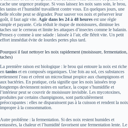
cache une urgence pratique. Si vous laissez les noix sans soin, le brou,
les tanins et l’humidité travaillent contre vous. En quelques jours, une
belle récolte peut se dégrader. Pour sauver vos noix et préserver leur
goût, il faut agir vite.
Agir dans les 24 à 48 heures
est une règle
simple et payante. Cela réduit le risque de moisissures, diminue les
taches sur le cerneau et limite les attaques d’insectes comme le balanin.
Pensez-y comme à une salade : laissée à l’air, elle flétrit vite. Un petit
effort immédiat évite de lourdes pertes plus tard.
Pourquoi il faut nettoyer les noix rapidement (moisissure, fermentation,
taches)
La première raison est biologique : le brou qui entoure la noix est riche
en
tanins
et en composés organiques. Une fois au sol, ces substances
retiennent l’eau et créent un microclimat propice aux champignons et
aux bactéries. En pratique, cela signifie que les noix laissées trop
longtemps deviennent noires en surface, la coque s’humidifie et
l’intérieur peut se couvrir de moisissure invisible. Les mycotoxines,
produites par certains champignons, sont particulièrement
préoccupantes : elles ne disparaissent pas à la cuisson et rendent la noix
impropre à la consommation.
Autre problème : la fermentation. Si des noix restent humides et
entassées, la chaleur et l’humidité favorisent une fermentation lente. Le