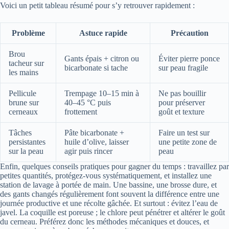
Voici un petit tableau résumé pour s’y retrouver rapidement :
Problème
Astuce rapide
Précaution
Brou
Gants épais + citron ou
Éviter pierre ponce
tacheur sur
bicarbonate si tache
sur peau fragile
les mains
Pellicule
Trempage 10–15 min à
Ne pas bouillir
brune sur
40–45 °C puis
pour préserver
cerneaux
frottement
goût et texture
Tâches
Pâte bicarbonate +
Faire un test sur
persistantes
huile d’olive, laisser
une petite zone de
sur la peau
agir puis rincer
peau
Enfin, quelques conseils pratiques pour gagner du temps : travaillez par
petites quantités, protégez-vous systématiquement, et installez une
station de lavage à portée de main. Une bassine, une brosse dure, et
des gants changés régulièrement font souvent la différence entre une
journée productive et une récolte gâchée. Et surtout : évitez l’eau de
javel. La coquille est poreuse ; le chlore peut pénétrer et altérer le goût
du cerneau. Préférez donc les méthodes mécaniques et douces, et