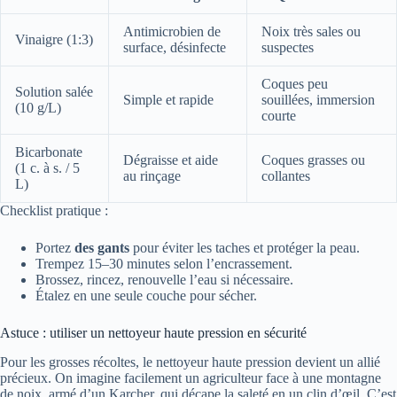
Antimicrobien de
Noix très sales ou
Vinaigre (1:3)
surface, désinfecte
suspectes
Coques peu
Solution salée
Simple et rapide
souillées, immersion
(10 g/L)
courte
Bicarbonate
Dégraisse et aide
Coques grasses ou
(1 c. à s. / 5
au rinçage
collantes
L)
Checklist pratique :
Portez
des gants
pour éviter les taches et protéger la peau.
Trempez 15–30 minutes selon l’encrassement.
Brossez, rincez, renouvelle l’eau si nécessaire.
Étalez en une seule couche pour sécher.
Astuce : utiliser un nettoyeur haute pression en sécurité
Pour les grosses récoltes, le nettoyeur haute pression devient un allié
précieux. On imagine facilement un agriculteur face à une montagne
de noix, armé d’un Karcher, qui décape la saleté en un clin d’œil. C’est