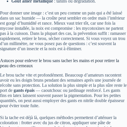
Goût amer métallique
: tanins ou dégradation.
Pour donner une image : c’est un peu comme un pain qui a été laissé
dans un sac humide — la croûte peut sembler en ordre mais l’intérieur
est gorgé d’humidité et rance. Mieux vaut trier tôt, car une fois la
mycose installée, la noix est compromise : les mycotoxines ne partent
pas à la cuisson. Dans la plupart des cas, la prévention suffit : ramasser
rapidement, retirer le brou, sécher correctement. Si vous voyez un trou
d’un millimètre, ne vous posez pas de questions : c’est souvent la
signature d’un insecte et la noix est à éliminer.
Astuces pour enlever le brou sans tacher les mains et pour retirer la
peau des cerneaux
Le brou tache vite et profondément. Beaucoup d’amateurs racontent
avoir eu les doigts bruns pendant des semaines après une journée de
récolte sans protection. La solution la plus simple et la plus sûre reste le
port de
gants épais
— caoutchouc ou jardinage renforcé. Les gants
fins en latex laissent souvent passer la pigmentation. Pour les petites
quantités, on peut aussi employer des gants en nitrile double épaisseur
pour éviter toute fuite.
Si la tache est déjà là, quelques méthodes permettent d’atténuer la
coloration : frotter avec du jus de citron, appliquer une pâte de