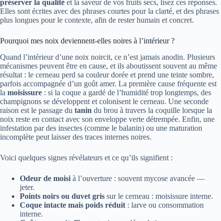
préserver la qualité
et la saveur de vos fruits secs, lisez ces réponses.
Elles sont écrites avec des phrases courtes pour la clarté, et des phrases
plus longues pour le contexte, afin de rester humain et concret.
Pourquoi mes noix deviennent-elles noires à l’intérieur ?
Quand l’intérieur d’une noix noircit, ce n’est jamais anodin. Plusieurs
mécanismes peuvent être en cause, et ils aboutissent souvent au même
résultat : le cerneau perd sa couleur dorée et prend une teinte sombre,
parfois accompagnée d’un goût amer. La première cause fréquente est
la
moisissure
: si la coque a gardé de l’humidité trop longtemps, des
champignons se développent et colonisent le cerneau. Une seconde
raison est le passage du
tanin
du brou à travers la coquille lorsque la
noix reste en contact avec son enveloppe verte détrempée. Enfin, une
infestation par des insectes (comme le balanin) ou une maturation
incomplète peut laisser des traces internes noires.
Voici quelques signes révélateurs et ce qu’ils signifient :
Odeur de moisi
à l’ouverture : souvent mycose avancée —
jeter.
Points noirs ou duvet gris
sur le cerneau : moisissure interne.
Coque intacte mais poids réduit
: larve ou consommation
interne.