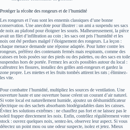
Protéger la récolte des rongeurs et de l’humidité
Les rongeurs et l’eau sont les ennemis classiques d’une bonne
conservation. Une anecdote pour illustrer : un ami a suspendu ses sacs
de noix au plafond pour éloigner les souris. Malheureusement, la pièce
avait un filet d’infiltration au coin ; les sacs ont pris l’humidité et les
noix ont été perdues malgré l’éloignement des rongeurs. La leçon :
chaque menace demande une réponse adaptée. Pour lutter contre les
rongeurs, préférez des contenants fermés mais respirants, comme des
caisses en bois posées sur des pieds ou des palettes, ou des sacs en toile
suspendus hors de portée. Fermez les accès possibles autour du local :
calfeutrez les fissures, installez des grilles anti-rongeurs et gardez la
zone propre. Les miettes et les fruits tombés attirent les rats ; éliminez-
les vite.
Pour combattre l’humidité, multipliez les sources de ventilation. Une
ouverture haute et une ouverture basse créent un courant d’air naturel.
Si votre local est naturellement humide, ajoutez un déshumidificateur
électrique ou des sachets absorbants biodégradables dans les caisses.
Évitez les solutions extrêmes : ne chauffez pas fort et ne laissez pas le
soleil frapper directement les noix. Enfin, contrôlez régulièrement votre
stock : ouvrez quelques noix, sentez-les, observez leur aspect. Si vous
détectez un point mou ou une odeur suspecte, isolez et jetez. Mieux