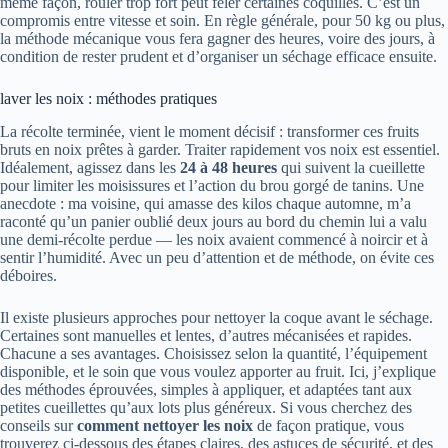
même façon, rouler trop fort peut fêler certaines coquilles. C’est un
compromis entre vitesse et soin. En règle générale, pour 50 kg ou plus,
la méthode mécanique vous fera gagner des heures, voire des jours, à
condition de rester prudent et d’organiser un séchage efficace ensuite.
laver les noix : méthodes pratiques
La récolte terminée, vient le moment décisif : transformer ces fruits
bruts en noix prêtes à garder. Traiter rapidement vos noix est essentiel.
Idéalement, agissez dans les
24 à 48 heures
qui suivent la cueillette
pour limiter les moisissures et l’action du brou gorgé de tanins. Une
anecdote : ma voisine, qui amasse des kilos chaque automne, m’a
raconté qu’un panier oublié deux jours au bord du chemin lui a valu
une demi-récolte perdue — les noix avaient commencé à noircir et à
sentir l’humidité. Avec un peu d’attention et de méthode, on évite ces
déboires.
Il existe plusieurs approches pour nettoyer la coque avant le séchage.
Certaines sont manuelles et lentes, d’autres mécanisées et rapides.
Chacune a ses avantages. Choisissez selon la quantité, l’équipement
disponible, et le soin que vous voulez apporter au fruit. Ici, j’explique
des méthodes éprouvées, simples à appliquer, et adaptées tant aux
petites cueillettes qu’aux lots plus généreux. Si vous cherchez des
conseils sur
comment nettoyer les noix
de façon pratique, vous
trouverez ci-dessous des étapes claires, des astuces de sécurité, et des