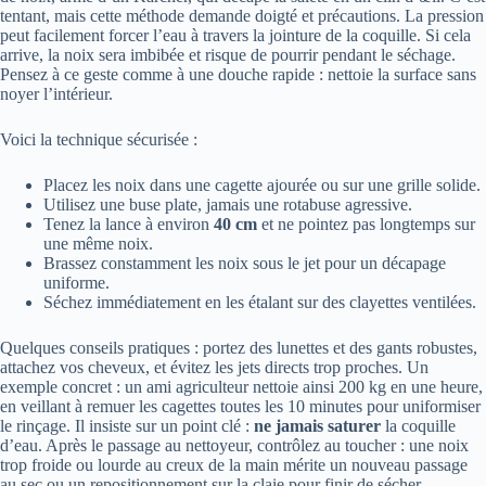
tentant, mais cette méthode demande doigté et précautions. La pression
peut facilement forcer l’eau à travers la jointure de la coquille. Si cela
arrive, la noix sera imbibée et risque de pourrir pendant le séchage.
Pensez à ce geste comme à une douche rapide : nettoie la surface sans
noyer l’intérieur.
Voici la technique sécurisée :
Placez les noix dans une cagette ajourée ou sur une grille solide.
Utilisez une buse plate, jamais une rotabuse agressive.
Tenez la lance à environ
40 cm
et ne pointez pas longtemps sur
une même noix.
Brassez constamment les noix sous le jet pour un décapage
uniforme.
Séchez immédiatement en les étalant sur des clayettes ventilées.
Quelques conseils pratiques : portez des lunettes et des gants robustes,
attachez vos cheveux, et évitez les jets directs trop proches. Un
exemple concret : un ami agriculteur nettoie ainsi 200 kg en une heure,
en veillant à remuer les cagettes toutes les 10 minutes pour uniformiser
le rinçage. Il insiste sur un point clé :
ne jamais saturer
la coquille
d’eau. Après le passage au nettoyeur, contrôlez au toucher : une noix
trop froide ou lourde au creux de la main mérite un nouveau passage
au sec ou un repositionnement sur la claie pour finir de sécher.