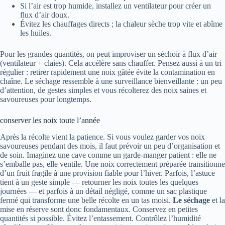
Si l’air est trop humide, installez un ventilateur pour créer un
flux d’air doux.
Évitez les chauffages directs ; la chaleur sèche trop vite et abîme
les huiles.
Pour les grandes quantités, on peut improviser un séchoir à flux d’air
(ventilateur + claies). Cela accélère sans chauffer. Pensez aussi à un tri
régulier : retirer rapidement une noix gâtée évite la contamination en
chaîne. Le séchage ressemble à une surveillance bienveillante : un peu
d’attention, de gestes simples et vous récolterez des noix saines et
savoureuses pour longtemps.
conserver les noix toute l’année
Après la récolte vient la patience. Si vous voulez garder vos noix
savoureuses pendant des mois, il faut prévoir un peu d’organisation et
de soin. Imaginez une cave comme un garde-manger patient : elle ne
s’emballe pas, elle ventile. Une noix correctement préparée transitionne
d’un fruit fragile à une provision fiable pour l’hiver. Parfois, l’astuce
tient à un geste simple — retourner les noix toutes les quelques
journées — et parfois à un détail négligé, comme un sac plastique
fermé qui transforme une belle récolte en un tas moisi.
Le séchage
et la
mise en réserve sont donc fondamentaux. Conservez en petites
quantités si possible. Évitez l’entassement. Contrôlez l’humidité