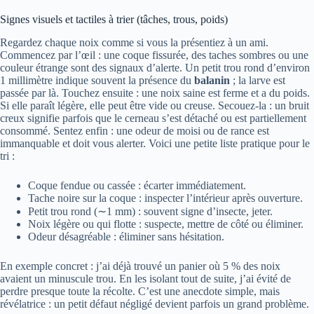
Signes visuels et tactiles à trier (tâches, trous, poids)
Regardez chaque noix comme si vous la présentiez à un ami.
Commencez par l’œil : une coque fissurée, des taches sombres ou une
couleur étrange sont des signaux d’alerte. Un petit trou rond d’environ
1 millimètre indique souvent la présence du
balanin
; la larve est
passée par là. Touchez ensuite : une noix saine est ferme et a du poids.
Si elle paraît légère, elle peut être vide ou creuse. Secouez-la : un bruit
creux signifie parfois que le cerneau s’est détaché ou est partiellement
consommé. Sentez enfin : une odeur de moisi ou de rance est
immanquable et doit vous alerter. Voici une petite liste pratique pour le
tri :
Coque fendue ou cassée : écarter immédiatement.
Tache noire sur la coque : inspecter l’intérieur après ouverture.
Petit trou rond (∼1 mm) : souvent signe d’insecte, jeter.
Noix légère ou qui flotte : suspecte, mettre de côté ou éliminer.
Odeur désagréable : éliminer sans hésitation.
En exemple concret : j’ai déjà trouvé un panier où 5 % des noix
avaient un minuscule trou. En les isolant tout de suite, j’ai évité de
perdre presque toute la récolte. C’est une anecdote simple, mais
révélatrice : un petit défaut négligé devient parfois un grand problème.