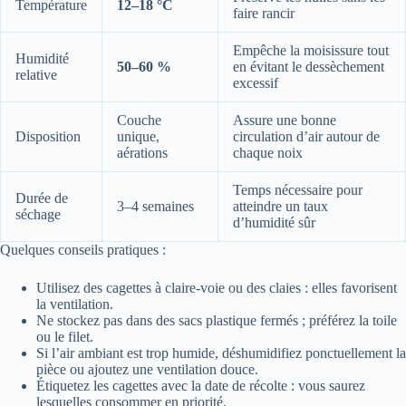
Température
12–18 °C
faire rancir
Empêche la moisissure tout
Humidité
50–60 %
en évitant le dessèchement
relative
excessif
Couche
Assure une bonne
Disposition
unique,
circulation d’air autour de
aérations
chaque noix
Temps nécessaire pour
Durée de
3–4 semaines
atteindre un taux
séchage
d’humidité sûr
Quelques conseils pratiques :
Utilisez des cagettes à claire-voie ou des claies : elles favorisent
la ventilation.
Ne stockez pas dans des sacs plastique fermés ; préférez la toile
ou le filet.
Si l’air ambiant est trop humide, déshumidifiez ponctuellement la
pièce ou ajoutez une ventilation douce.
Étiquetez les cagettes avec la date de récolte : vous saurez
lesquelles consommer en priorité.