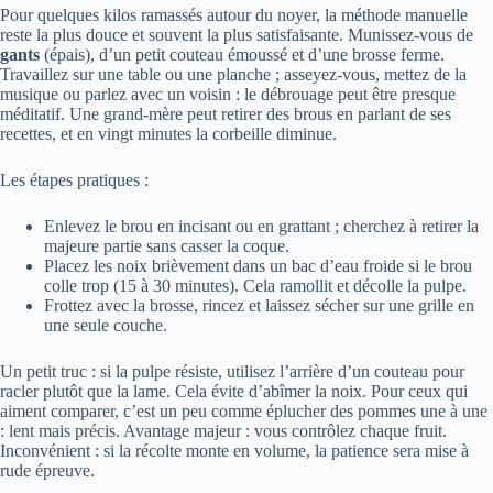
Pour quelques kilos ramassés autour du noyer, la méthode manuelle
reste la plus douce et souvent la plus satisfaisante. Munissez-vous de
gants
(épais), d’un petit couteau émoussé et d’une brosse ferme.
Travaillez sur une table ou une planche ; asseyez-vous, mettez de la
musique ou parlez avec un voisin : le débrouage peut être presque
méditatif. Une grand-mère peut retirer des brous en parlant de ses
recettes, et en vingt minutes la corbeille diminue.
Les étapes pratiques :
Enlevez le brou en incisant ou en grattant ; cherchez à retirer la
majeure partie sans casser la coque.
Placez les noix brièvement dans un bac d’eau froide si le brou
colle trop (15 à 30 minutes). Cela ramollit et décolle la pulpe.
Frottez avec la brosse, rincez et laissez sécher sur une grille en
une seule couche.
Un petit truc : si la pulpe résiste, utilisez l’arrière d’un couteau pour
racler plutôt que la lame. Cela évite d’abîmer la noix. Pour ceux qui
aiment comparer, c’est un peu comme éplucher des pommes une à une
: lent mais précis. Avantage majeur : vous contrôlez chaque fruit.
Inconvénient : si la récolte monte en volume, la patience sera mise à
rude épreuve.