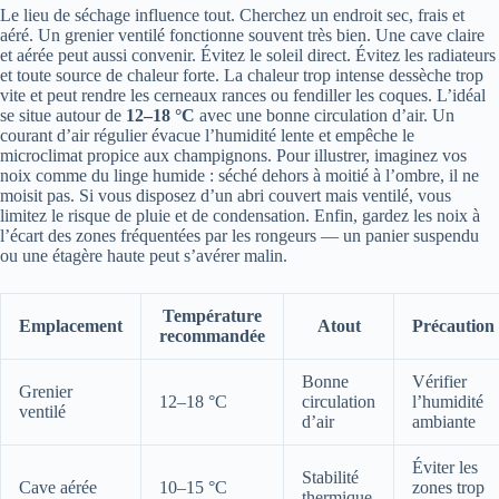
Le lieu de séchage influence tout. Cherchez un endroit sec, frais et
aéré. Un grenier ventilé fonctionne souvent très bien. Une cave claire
et aérée peut aussi convenir. Évitez le soleil direct. Évitez les radiateurs
et toute source de chaleur forte. La chaleur trop intense dessèche trop
vite et peut rendre les cerneaux rances ou fendiller les coques. L’idéal
se situe autour de
12–18 °C
avec une bonne circulation d’air. Un
courant d’air régulier évacue l’humidité lente et empêche le
microclimat propice aux champignons. Pour illustrer, imaginez vos
noix comme du linge humide : séché dehors à moitié à l’ombre, il ne
moisit pas. Si vous disposez d’un abri couvert mais ventilé, vous
limitez le risque de pluie et de condensation. Enfin, gardez les noix à
l’écart des zones fréquentées par les rongeurs — un panier suspendu
ou une étagère haute peut s’avérer malin.
Température
Emplacement
Atout
Précaution
recommandée
Bonne
Vérifier
Grenier
12–18 °C
circulation
l’humidité
ventilé
d’air
ambiante
Éviter les
Stabilité
Cave aérée
10–15 °C
zones trop
thermique