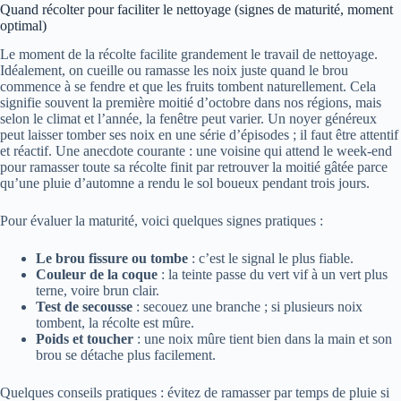
Quand récolter pour faciliter le nettoyage (signes de maturité, moment
optimal)
Le moment de la récolte facilite grandement le travail de nettoyage.
Idéalement, on cueille ou ramasse les noix juste quand le brou
commence à se fendre et que les fruits tombent naturellement. Cela
signifie souvent la première moitié d’octobre dans nos régions, mais
selon le climat et l’année, la fenêtre peut varier. Un noyer généreux
peut laisser tomber ses noix en une série d’épisodes ; il faut être attentif
et réactif. Une anecdote courante : une voisine qui attend le week-end
pour ramasser toute sa récolte finit par retrouver la moitié gâtée parce
qu’une pluie d’automne a rendu le sol boueux pendant trois jours.
Pour évaluer la maturité, voici quelques signes pratiques :
Le brou fissure ou tombe
: c’est le signal le plus fiable.
Couleur de la coque
: la teinte passe du vert vif à un vert plus
terne, voire brun clair.
Test de secousse
: secouez une branche ; si plusieurs noix
tombent, la récolte est mûre.
Poids et toucher
: une noix mûre tient bien dans la main et son
brou se détache plus facilement.
Quelques conseils pratiques : évitez de ramasser par temps de pluie si