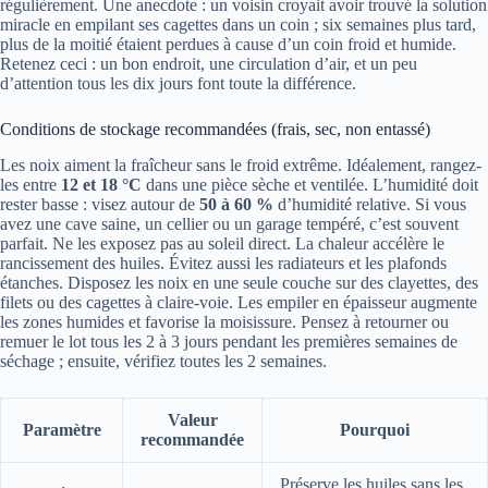
régulièrement. Une anecdote : un voisin croyait avoir trouvé la solution
miracle en empilant ses cagettes dans un coin ; six semaines plus tard,
plus de la moitié étaient perdues à cause d’un coin froid et humide.
Retenez ceci : un bon endroit, une circulation d’air, et un peu
d’attention tous les dix jours font toute la différence.
Conditions de stockage recommandées (frais, sec, non entassé)
Les noix aiment la fraîcheur sans le froid extrême. Idéalement, rangez-
les entre
12 et 18 °C
dans une pièce sèche et ventilée. L’humidité doit
rester basse : visez autour de
50 à 60 %
d’humidité relative. Si vous
avez une cave saine, un cellier ou un garage tempéré, c’est souvent
parfait. Ne les exposez pas au soleil direct. La chaleur accélère le
rancissement des huiles. Évitez aussi les radiateurs et les plafonds
étanches. Disposez les noix en une seule couche sur des clayettes, des
filets ou des cagettes à claire-voie. Les empiler en épaisseur augmente
les zones humides et favorise la moisissure. Pensez à retourner ou
remuer le lot tous les 2 à 3 jours pendant les premières semaines de
séchage ; ensuite, vérifiez toutes les 2 semaines.
Valeur
Paramètre
Pourquoi
recommandée
Préserve les huiles sans les