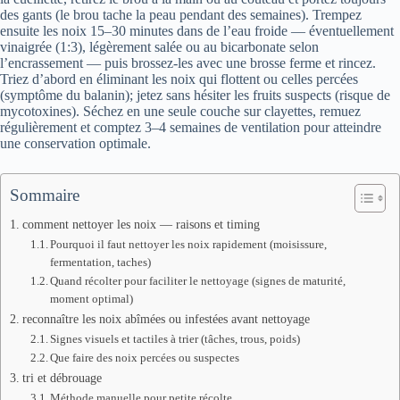
des gants (le brou tache la peau pendant des semaines). Trempez
ensuite les noix 15–30 minutes dans de l’eau froide — éventuellement
vinaigrée (1:3), légèrement salée ou au bicarbonate selon
l’encrassement — puis brossez-les avec une brosse ferme et rincez.
Triez d’abord en éliminant les noix qui flottent ou celles percées
(symptôme du balanin); jetez sans hésiter les fruits suspects (risque de
mycotoxines). Séchez en une seule couche sur clayettes, remuez
régulièrement et comptez 3–4 semaines de ventilation pour atteindre
une conservation optimale.
Sommaire
comment nettoyer les noix — raisons et timing
Pourquoi il faut nettoyer les noix rapidement (moisissure,
fermentation, taches)
Quand récolter pour faciliter le nettoyage (signes de maturité,
moment optimal)
reconnaître les noix abîmées ou infestées avant nettoyage
Signes visuels et tactiles à trier (tâches, trous, poids)
Que faire des noix percées ou suspectes
tri et débrouage
Méthode manuelle pour petite récolte