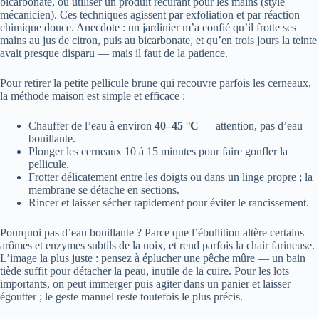
bicarbonate, ou utiliser un produit récurant pour les mains (style
mécanicien). Ces techniques agissent par exfoliation et par réaction
chimique douce. Anecdote : un jardinier m’a confié qu’il frotte ses
mains au jus de citron, puis au bicarbonate, et qu’en trois jours la teinte
avait presque disparu — mais il faut de la patience.
Pour retirer la petite pellicule brune qui recouvre parfois les cerneaux,
la méthode maison est simple et efficace :
Chauffer de l’eau à environ
40–45 °C
— attention, pas d’eau
bouillante.
Plonger les cerneaux 10 à 15 minutes pour faire gonfler la
pellicule.
Frotter délicatement entre les doigts ou dans un linge propre ; la
membrane se détache en sections.
Rincer et laisser sécher rapidement pour éviter le rancissement.
Pourquoi pas d’eau bouillante ? Parce que l’ébullition altère certains
arômes et enzymes subtils de la noix, et rend parfois la chair farineuse.
L’image la plus juste : pensez à éplucher une pêche mûre — un bain
tiède suffit pour détacher la peau, inutile de la cuire. Pour les lots
importants, on peut immerger puis agiter dans un panier et laisser
égoutter ; le geste manuel reste toutefois le plus précis.