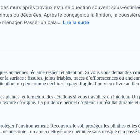
des murs après travaux est une question souvent sous-estimée,
intes ou décorées. Après le ponçage ou la finition, la poussière
e ménager. Passer un balai...
Lire la suite
iques anciennes réclame respect et attention. Si vous vous demandez
com
er la surface : fissures, joints friables, traces d’efflorescences ou an
 situation, un peu comme déchirer la page fragile d’un vieux livre au lie
 plantes, et fermeture des aérations si vous travaillez en intérieur. Un p
t la texture d’origine. La prudence permet d’obtenir un résultat durable et 
rotéger l’environnement. Recouvrez le sol, protégez les plinthes et les 
. Une anecdote : un ami a nettoyé une cheminée sans masque et a passé la