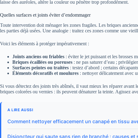
laisse des auréoles, altère la couleur ou pénètre trop profondément.
Quelles surfaces et joints éviter d’endommager
Toute intervention doit ménager les zones fragiles. Les briques anciennes
les parties déjà usées. Une analogie : traitez ces zones comme une vieille
Voici les éléments à protéger impérativement :
Joints anciens ou friables
: éviter le jet puissant et les brosses m
Briques écaillées ou poreuses
: ne pas saturer d’eau ; privilégie
Surfaces peintes ou traitées
: testez d’abord ; certains décapants
Éléments décoratifs et moulures
: nettoyer délicatement avec 
Si vous détectez des joints très abîmés, il vaut mieux les réparer avant 
briques colorées ou vernies : ils peuvent dénaturer la teinte. Agissez a
A LIRE AUSSI
Comment nettoyer efficacement un canapé en tissu av
Disjoncteur qui saute sans rien de branché : causes et 