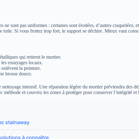
 ne sont pas uniformes : certaines sont érodées, d’autres craquelées, et 
 toile. Si vous frottez trop fort, le support se déchire. Mieux vaut conso
étalliques qui retirent le mortier.
r les essuyages locaux.
 enlèvent la peinture.
une brosse douce.
le nettoyage intensif. Une réparation légère du mortier préviendra des dég
vec méthode et couvrez les zones à protéger pour conserver l’intégrité et
ec stainaway
solutions à connaître