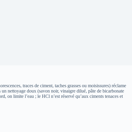
lorescences, traces de ciment, taches grasses ou moisissures) réclame
is un nettoyage doux (savon noir, vinaigre dilué, pâte de bicarbonate
ord, on limite l’eau ; le HCl n’est réservé qu’aux ciments tenaces et