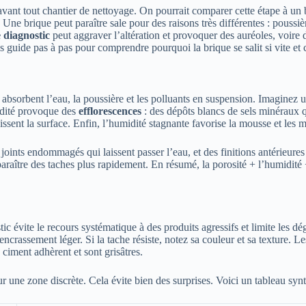
vant tout chantier de nettoyage. On pourrait comparer cette étape à un b
 Une brique peut paraître sale pour des raisons très différentes : poussièr
 diagnostic
peut aggraver l’altération et provoquer des auréoles, voire d
vous guide pas à pas pour comprendre pourquoi la brique se salit si vite et
 absorbent l’eau, la poussière et les polluants en suspension. Imaginez u
idité provoque des
efflorescences
: des dépôts blancs de sels minéraux 
rcissent la surface. Enfin, l’humidité stagnante favorise la mousse et les
es joints endommagés qui laissent passer l’eau, et des finitions antérieu
paraître des taches plus rapidement. En résumé, la porosité + l’humidit
tic évite le recours systématique à des produits agressifs et limite les d
encrassement léger. Si la tache résiste, notez sa couleur et sa texture. L
 ciment adhèrent et sont grisâtres.
ur une zone discrète. Cela évite bien des surprises. Voici un tableau sy