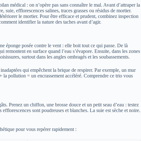
ilan médical : on n’opère pas sans connaître le mal. Avant d’attraper la
e, suie, efflorescences salines, traces grasses ou résidus de mortier.
étériorer le mortier. Pour être efficace et prudent, combinez inspection
 comment identifier la nature des taches avant d’agir.
ne éponge posée contre le vent : elle boit tout ce qui passe. De là
qui remontent en surface quand l’eau s’évapore. Ensuite, dans les zones
 moisissures, surtout dans les angles ombragés et les soubassements.
res inadaptées qui empêchent la brique de respirer. Par exemple, un mur
é + la pollution = un encrassement accéléré. Comprendre ce trio vous
égâts. Prenez un chiffon, une brosse douce et un petit seau d’eau : testez
es efflorescences sont poudreuses et blanches. La suie est sèche et noire.
nthétique pour vous repérer rapidement :