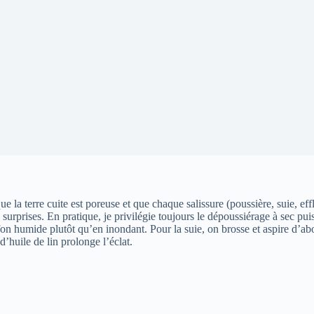
a terre cuite est poreuse et que chaque salissure (poussière, suie, eff
 surprises. En pratique, je privilégie toujours le dépoussiérage à sec pu
iffon humide plutôt qu’en inondant. Pour la suie, on brosse et aspire d’ab
’huile de lin prolonge l’éclat.