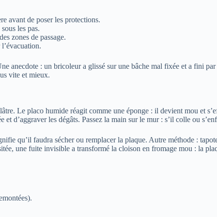
e avant de poser les protections.
 sous les pas.
 des zones de passage.
 l’évacuation.
Une anecdote : un bricoleur a glissé sur une bâche mal fixée et a fini p
lus vite et mieux.
lâtre. Le placo humide réagit comme une éponge : il devient mou et s’ef
ée et d’aggraver les dégâts. Passez la main sur le mur : s’il colle ou s’e
ignifie qu’il faudra sécher ou remplacer la plaque. Autre méthode : tapo
sitée, une fuite invisible a transformé la cloison en fromage mou : la pl
remontées).
.