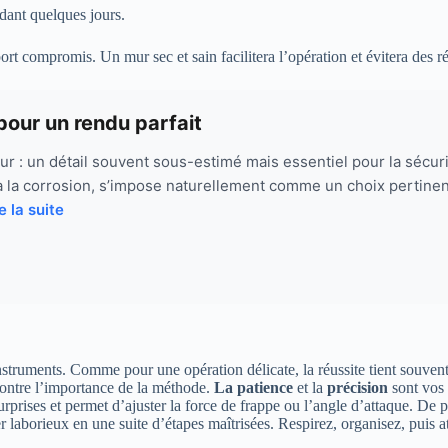
ndant quelques jours.
 compromis. Un mur sec et sain facilitera l’opération et évitera des rép
pour un rendu parfait
r : un détail souvent sous-estimé mais essentiel pour la sécuri
 à la corrosion, s’impose naturellement comme un choix pertinen
e la suite
ments. Comme pour une opération délicate, la réussite tient souvent à la
montre l’importance de la méthode.
La patience
et la
précision
sont vos m
urprises et permet d’ajuster la force de frappe ou l’angle d’attaque. De pl
 laborieux en une suite d’étapes maîtrisées. Respirez, organisez, puis a