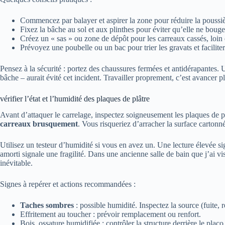
Commencez par balayer et aspirer la zone pour réduire la poussièr
Fixez la bâche au sol et aux plinthes pour éviter qu’elle ne bouge
Créez un « sas » ou zone de dépôt pour les carreaux cassés, loin
Prévoyez une poubelle ou un bac pour trier les gravats et faciliter
Pensez à la sécurité : portez des chaussures fermées et antidérapantes. 
bâche – aurait évité cet incident. Travailler proprement, c’est avancer p
vérifier l’état et l’humidité des plaques de plâtre
Avant d’attaquer le carrelage, inspectez soigneusement les plaques de p
carreaux brusquement
. Vous risqueriez d’arracher la surface cartonn
Utilisez un testeur d’humidité si vous en avez un. Une lecture élevée s
amorti signale une fragilité. Dans une ancienne salle de bain que j’ai vi
inévitable.
Signes à repérer et actions recommandées :
Taches sombres
: possible humidité. Inspectez la source (fuite, 
Effritement au toucher : prévoir remplacement ou renfort.
Bois, ossature humidifiée : contrôler la structure derrière le placo