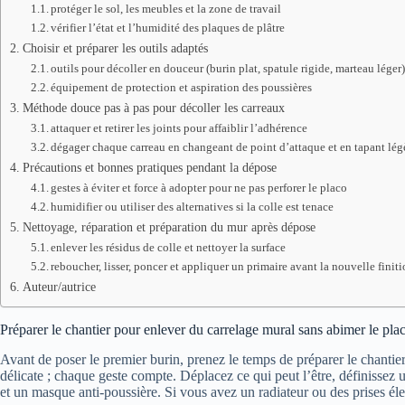
protéger le sol, les meubles et la zone de travail
vérifier l’état et l’humidité des plaques de plâtre
Choisir et préparer les outils adaptés
outils pour décoller en douceur (burin plat, spatule rigide, marteau léger
équipement de protection et aspiration des poussières
Méthode douce pas à pas pour décoller les carreaux
attaquer et retirer les joints pour affaiblir l’adhérence
dégager chaque carreau en changeant de point d’attaque et en tapant lé
Précautions et bonnes pratiques pendant la dépose
gestes à éviter et force à adopter pour ne pas perforer le placo
humidifier ou utiliser des alternatives si la colle est tenace
Nettoyage, réparation et préparation du mur après dépose
enlever les résidus de colle et nettoyer la surface
reboucher, lisser, poncer et appliquer un primaire avant la nouvelle finit
Auteur/autrice
Préparer le chantier pour enlever du carrelage mural sans abimer le pla
Avant de poser le premier burin, prenez le temps de préparer le chantie
délicate ; chaque geste compte. Déplacez ce qui peut l’être, définissez u
et un masque anti-poussière. Si vous avez un radiateur ou des prises éle