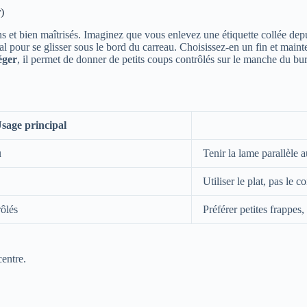
)
ns et bien maîtrisés. Imaginez que vous enlevez une étiquette collée depui
al pour se glisser sous le bord du carreau. Choisissez-en un fin et main
éger
, il permet de donner de petits coups contrôlés sur le manche du bur
sage principal
u
Tenir la lame parallèle 
Utiliser le plat, pas le co
rôlés
Préférer petites frappes
centre.