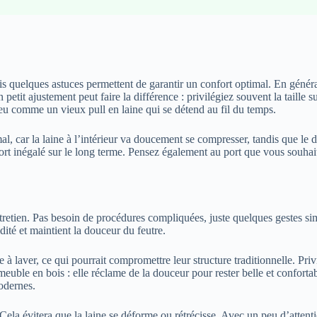
is quelques astuces permettent de garantir un confort optimal. En général
n petit ajustement peut faire la différence : privilégiez souvent la taille
eu comme un vieux pull en laine qui se détend au fil du temps.
l, car la laine à l’intérieur va doucement se compresser, tandis que le d
fort inégalé sur le long terme. Pensez également au port que vous souhai
retien. Pas besoin de procédures compliquées, juste quelques gestes si
ité et maintient la douceur du feutre.
e à laver, ce qui pourrait compromettre leur structure traditionnelle. Pr
uble en bois : elle réclame de la douceur pour rester belle et conforta
odernes.
cte. Cela évitera que la laine se déforme ou rétrécisse. Avec un peu d’at