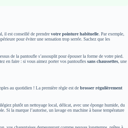
, il est conseillé de prendre
votre pointure habituelle
. Par exemple,
 supérieure pour éviter une sensation trop serrée. Sachez que les
essus de la pantoufle s’assouplit pour épouser la forme de votre pied.
tez en faire : si vous aimez porter vos pantoufles
sans chaussettes
, une
mples au quotidien ! La première règle est de
brosser régulièrement
ivilégiez plutôt un nettoyage local, délicat, avec une éponge humide, du
ble. Si la marque l’autorise, un lavage en machine à basse température
tention, vos charentaises demeureront comme neuves longtemps, prêtes à