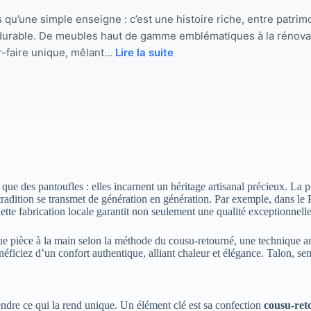
 qu’une simple enseigne : c’est une histoire riche, entre patr
n durable. De meubles haut de gamme emblématiques à la rénova
-faire unique, mêlant...
Lire la suite
ue des pantoufles : elles incarnent un héritage artisanal précieux. La p
ition se transmet de génération en génération. Par exemple, dans le Pér
ette fabrication locale garantit non seulement une qualité exceptionnelle
aque pièce à la main selon la méthode du cousu-retourné, une technique a
ficiez d’un confort authentique, alliant chaleur et élégance. Talon, seme
endre ce qui la rend unique. Un élément clé est sa confection
cousu-ret