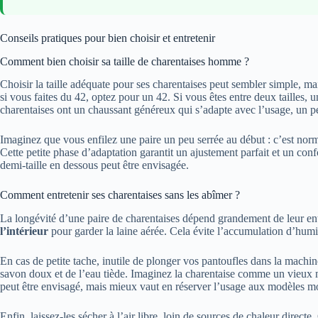
Conseils pratiques pour bien choisir et entretenir
Comment bien choisir sa taille de charentaises homme ?
Choisir la taille adéquate pour ses charentaises peut sembler simple, ma
si vous faites du 42, optez pour un 42. Si vous êtes entre deux tailles, u
charentaises ont un chaussant généreux qui s’adapte avec l’usage, un p
Imaginez que vous enfilez une paire un peu serrée au début : c’est norma
Cette petite phase d’adaptation garantit un ajustement parfait et un con
demi-taille en dessous peut être envisagée.
Comment entretenir ses charentaises sans les abîmer ?
La longévité d’une paire de charentaises dépend grandement de leur ent
l’intérieur
pour garder la laine aérée. Cela évite l’accumulation d’humid
En cas de petite tache, inutile de plonger vos pantoufles dans la machin
savon doux et de l’eau tiède. Imaginez la charentaise comme un vieux me
peut être envisagé, mais mieux vaut en réserver l’usage aux modèles m
Enfin, laissez-les sécher à l’air libre, loin de sources de chaleur dire