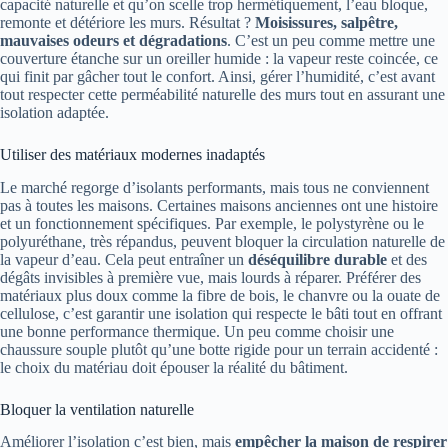
capacité naturelle et qu’on scelle trop hermétiquement, l’eau bloque,
remonte et détériore les murs. Résultat ?
Moisis­sures, salpêtre,
mauvaises odeurs et dégradations
. C’est un peu comme mettre une
couverture étanche sur un oreiller humide : la vapeur reste coincée, ce
qui finit par gâcher tout le confort. Ainsi, gérer l’humidité, c’est avant
tout respecter cette perméabilité naturelle des murs tout en assurant une
isolation adaptée.
Utiliser des matériaux modernes inadaptés
Le marché regorge d’isolants performants, mais tous ne conviennent
pas à toutes les maisons. Certaines maisons anciennes ont une histoire
et un fonctionnement spécifiques. Par exemple, le polystyrène ou le
polyuréthane, très répandus, peuvent bloquer la circulation naturelle de
la vapeur d’eau. Cela peut entraîner un
déséquilibre durable
et des
dégâts invisibles à première vue, mais lourds à réparer. Préférer des
matériaux plus doux comme la fibre de bois, le chanvre ou la ouate de
cellulose, c’est garantir une isolation qui respecte le bâti tout en offrant
une bonne performance thermique. Un peu comme choisir une
chaussure souple plutôt qu’une botte rigide pour un terrain accidenté :
le choix du matériau doit épouser la réalité du bâtiment.
Bloquer la ventilation naturelle
Améliorer l’isolation c’est bien, mais
empêcher la maison de respirer