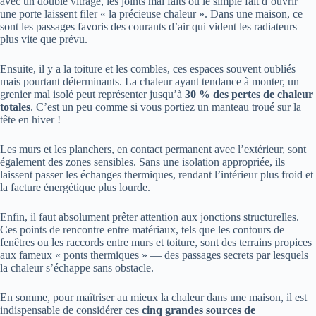
avec un double vitrage, les joints mal faits ou le simple fait d’ouvrir
une porte laissent filer « la précieuse chaleur ». Dans une maison, ce
sont les passages favoris des courants d’air qui vident les radiateurs
plus vite que prévu.
Ensuite, il y a la toiture et les combles, ces espaces souvent oubliés
mais pourtant déterminants. La chaleur ayant tendance à monter, un
grenier mal isolé peut représenter jusqu’à
30 % des pertes de chaleur
totales
. C’est un peu comme si vous portiez un manteau troué sur la
tête en hiver !
Les murs et les planchers, en contact permanent avec l’extérieur, sont
également des zones sensibles. Sans une isolation appropriée, ils
laissent passer les échanges thermiques, rendant l’intérieur plus froid et
la facture énergétique plus lourde.
Enfin, il faut absolument prêter attention aux jonctions structurelles.
Ces points de rencontre entre matériaux, tels que les contours de
fenêtres ou les raccords entre murs et toiture, sont des terrains propices
aux fameux « ponts thermiques » — des passages secrets par lesquels
la chaleur s’échappe sans obstacle.
En somme, pour maîtriser au mieux la chaleur dans une maison, il est
indispensable de considérer ces
cinq grandes sources de