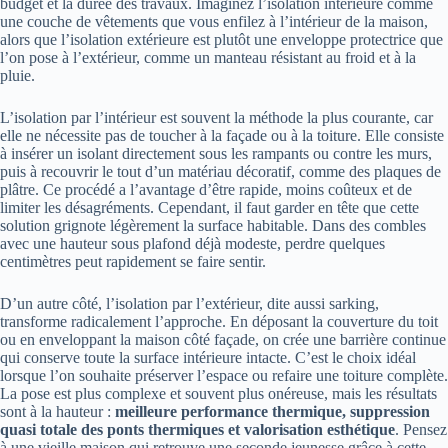
budget et la durée des travaux. Imaginez l’isolation intérieure comme
une couche de vêtements que vous enfilez à l’intérieur de la maison,
alors que l’isolation extérieure est plutôt une enveloppe protectrice que
l’on pose à l’extérieur, comme un manteau résistant au froid et à la
pluie.
L’isolation par l’intérieur est souvent la méthode la plus courante, car
elle ne nécessite pas de toucher à la façade ou à la toiture. Elle consiste
à insérer un isolant directement sous les rampants ou contre les murs,
puis à recouvrir le tout d’un matériau décoratif, comme des plaques de
plâtre. Ce procédé a l’avantage d’être rapide, moins coûteux et de
limiter les désagréments. Cependant, il faut garder en tête que cette
solution grignote légèrement la surface habitable. Dans des combles
avec une hauteur sous plafond déjà modeste, perdre quelques
centimètres peut rapidement se faire sentir.
D’un autre côté, l’isolation par l’extérieur, dite aussi sarking,
transforme radicalement l’approche. En déposant la couverture du toit
ou en enveloppant la maison côté façade, on crée une barrière continue
qui conserve toute la surface intérieure intacte. C’est le choix idéal
lorsque l’on souhaite préserver l’espace ou refaire une toiture complète.
La pose est plus complexe et souvent plus onéreuse, mais les résultats
sont à la hauteur :
meilleure performance thermique, suppression
quasi totale des ponts thermiques et valorisation esthétique
. Pensez
à une vieille maison qui retrouve une seconde jeunesse grâce à cette